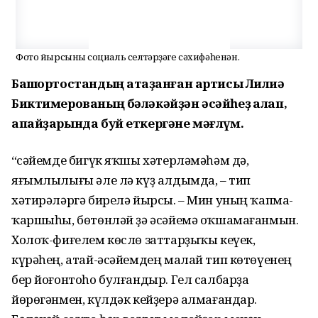
Фото йырсының социаль селтәрҙәге сәхифәһенән.
Башҡортостандың атҡаҙанған артисы Лилиә
Биктимерованың бәләкәйҙән әсәйһеҙ ҡалап,
апайҙарында буй еткергәне мәғлүм.
“Әсәйемде бигүк яҡшы хәтерләмәһәм дә,
яғымлылығы әле лә күҙ алдымда, – тип
хәтирәләргә бирелә йырсы. – Мин уның ҡапма-
ҡаршыһы, бөтөнләй ҙә әсәйемә оҡшамағанмын.
Холоҡ-фиғелем көслө заттарҙыҡы кеүек,
күрәһең, атай-әсәйемдең малай тип көтөүенең
бер йоғонтоһо булғандыр. Гел салбарҙа
йөрөгәнмен, күлдәк кейҙерә алмағандар.