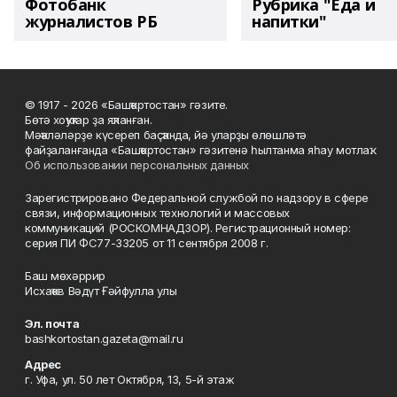
Фотобанк
Рубрика "Еда и
журналистов РБ
напитки"
© 1917 - 2026 «Башҡортостан» гәзите.
Бөтә хоҡуҡтар ҙа яҡланған.
Мәҡәләләрҙе күсереп баҫҡанда, йә уларҙы өлөшләтә
файҙаланғанда «Башҡортостан» гәзитенә һылтанма яһау мотлаҡ.
Об использовании персональных данных
Зарегистрировано Федеральной службой по надзору в сфере
связи, информационных технологий и массовых
коммуникаций (РОСКОМНАДЗОР). Регистрационный номер:
серия ПИ ФС77-33205 от 11 сентября 2008 г.
Баш мөхәррир
Исхаҡов Вәдүт Ғәйфулла улы
Эл. почта
bashkortostan.gazeta@mail.ru
Адрес
г. Уфа, ул. 50 лет Октября, 13, 5-й этаж