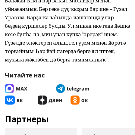
Бәләкәй саҡта һәр ваҡыт малайҙар менән
уйнағанмын. Бер генә дуҫ ҡыҙым бар ине – Гүзәл
Уразова. Барҙа ҡалаһында йәшәгәндә улар
беҙҙең күршеләр булды. Ул минән ике генә йәшкә
кесе булһа ла, мин унан күпкә "эрерәк" инем.
Гүзәлде эләктереп алып, гел үҙем менән йөрөтә
торғайным. Һәр йәй лагерҙа бергә ял иттек,
музыка мәктәбен дә бергә тамамланыҡ".
Читайте нас
Партнеры