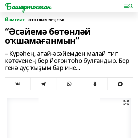
Башҡортостан
Йәмғиәт
9 СЕНТЯБРЯ 2019, 15:41
“Әсәйемә бөтөнләй
оҡшамағанмын”
– Күрәһең, атай-әсәйемдең малай тип
көтөүенең бер йоғонтоһо булғандыр. Бер
генә дуҫ ҡыҙым бар ине...