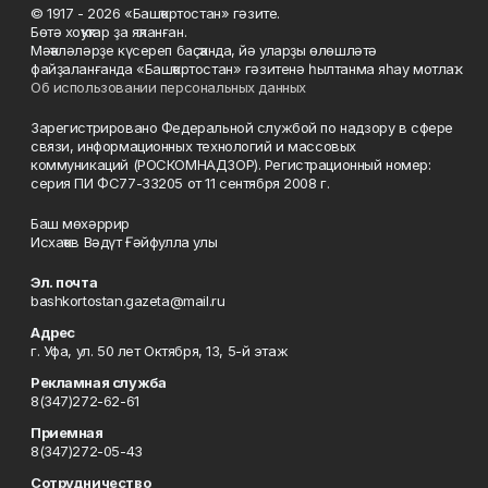
© 1917 - 2026 «Башҡортостан» гәзите.
Бөтә хоҡуҡтар ҙа яҡланған.
Мәҡәләләрҙе күсереп баҫҡанда, йә уларҙы өлөшләтә
файҙаланғанда «Башҡортостан» гәзитенә һылтанма яһау мотлаҡ.
Об использовании персональных данных
Зарегистрировано Федеральной службой по надзору в сфере
связи, информационных технологий и массовых
коммуникаций (РОСКОМНАДЗОР). Регистрационный номер:
серия ПИ ФС77-33205 от 11 сентября 2008 г.
Баш мөхәррир
Исхаҡов Вәдүт Ғәйфулла улы
Эл. почта
bashkortostan.gazeta@mail.ru
Адрес
г. Уфа, ул. 50 лет Октября, 13, 5-й этаж
Рекламная служба
8(347)272-62-61
Приемная
8(347)272-05-43
Сотрудничество