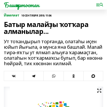
Башҡортостан
Йәмғиәт
10 СЕНТЯБРЯ 2019, 11:06
Батыр малайҙы ҡотҡара
алманылар...
Ут тоҡандырып торғанда, олатаһы иҫен
юйып йығыла, ә мунса яна башлай. Малай
тирә-яҡты ут ялмап алыуға ҡарамаҫтан,
олатаһын ҡотҡармаҡсы булып, бар көсөнә
һөйрәй, тик көсөнән килмәй.