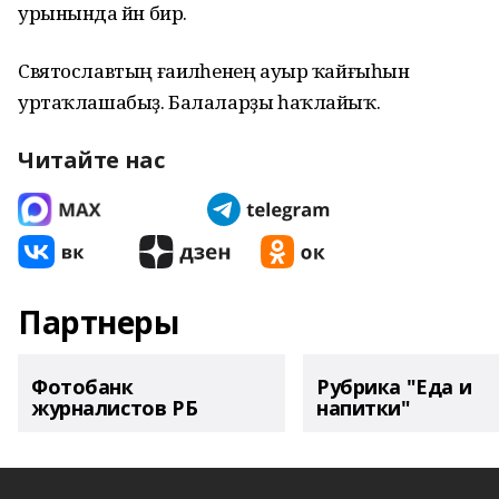
урынында йән бирә.
Святославтың ғаиләһенең ауыр ҡайғыһын
уртаҡлашабыҙ. Балаларҙы һаҡлайыҡ.
Читайте нас
Партнеры
Фотобанк
Рубрика "Еда и
журналистов РБ
напитки"