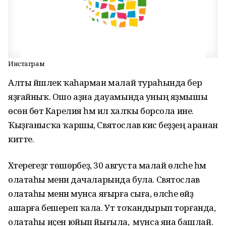
Инстаграм
Алты йәшлек ҡаһарман малай тураһында бер
яҙғайныҡ. Ошо аҙна дауамында уның яҙмышы
өсөн бөтә Карелия һәм ил халҡы борсола ине.
Ҡыҙғанысҡа ҡаршы, Святослав кисә беҙҙең аранан
китте.
Хәтерегеҙгә төшөрәбеҙ, 30 августа малай өләсәһе һәм
олатаһы менән дачаларында була. Святослав
олатаһы менән мунса яғырға сыға, өләсәһе өйҙә
ашарға бешереп ҡала. Ут тоҡандырып торғанда,
олатаһы иҫен юйып йығыла, ә мунса яна башлай.