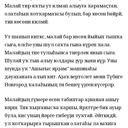
Малай тирә-яҡты ут ялмап алыуға ҡарамаҫтан,
олатаһын ҡотҡармаҡсы булып, бар көсөнә һөйрәй,
тик көсөнән килмәй.
Ут шашып киткәс, малай бар көсөн йыйып тышҡа
сыға, өләсәһе уны шул саҡта ғына күреп ҡала.
Малайҙың тәне тулыһынса тиерлек янып сыға.
Шулай уҡ тын алыу юлдары ҙур зыян күрә. Уны
шунда уҡ “Ашығыс ярҙам” машинаһы
дауаханаға алып китә. Аҙаҡ вертолет менән Түбәнге
Новгород ҡалаһының тән бешеү үҙәгенә күсерәләр.
Малайҙың ғүмере өсөн табиптар аҙнанан ашыу
көрәшә. Тик ҡыҙғанысҡа ҡаршы, йәрәхәттәре бик ауыр
була, кисә уның йөрәге тибеүҙән туҡтай. Әйткәндәй,
ул ҡотҡарырға тырышҡан олатаһы ла ваҡиға