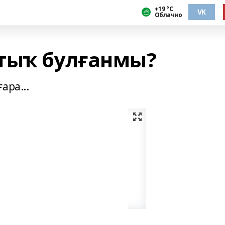
+19 °С
VK
Облачно
тыҡ булғанмы?
ара...