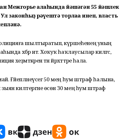
ан Межгорье ҡалаһында йәшәгән 55 йәшлек
. Ул законһыҙ рәүештә торлаҡҡа инеп, власть
йепләнә.
 полицияға шылтыратып, күршеһенең уның
ында хәбәр итә. Хоҡуҡ һаҡлаусылар килгәс,
 хеҙмәткәренә тән йәрәхәттәре һала.
й. Ғәйепләнеүсегә 50 мең һум штраф һалына,
ҡи зыян килтергәне өсөн 30 мең һум штраф