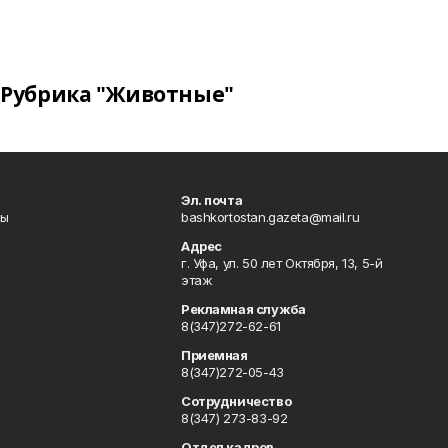
Рубрика "Животные"
Эл. почта
лы
bashkortostan.gazeta@mail.ru
Адрес
г. Уфа, ул. 50 лет Октября, 13, 5-й
этаж
Рекламная служба
8(347)272-62-61
Приемная
8(347)272-05-43
Сотрудничество
8(347) 273-83-92
Отдел кадров