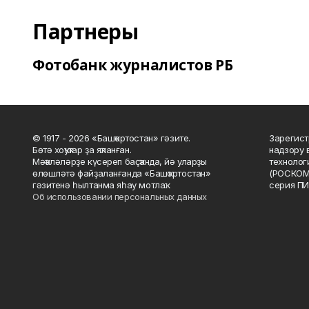
Партнеры
Фотобанк журналистов РБ
© 1917 - 2026 «Башҡортостан» гәзите.
Зарегист
Бөтә хоҡуҡтар ҙа яҡланған.
надзору 
Мәҡәләләрҙе күсереп баҫҡанда, йә уларҙы
технолог
өлөшләтә файҙаланғанда «Башҡортостан»
(РОСКОМ
гәзитенә һылтанма яһау мотлаҡ.
серия ПИ
Об использовании персональных данных