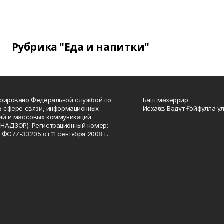
Рубрика "Еда и напитки"
рировано Федеральной службой по
Баш мөхәррир
в сфере связи, информационных
Исхаҡов Вәдүт Ғәйфулла у
ий и массовых коммуникаций
НАДЗОР). Регистрационный номер:
 ФС77-33205 от 11 сентября 2008 г.