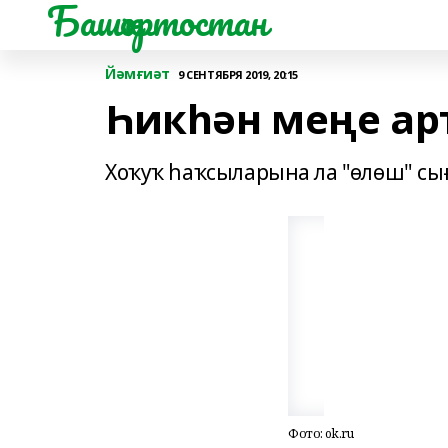
Башҡортостан
Йәмғиәт
9 СЕНТЯБРЯ 2019, 20:15
Һикһән меңе ар
Хоҡуҡ һаҡсыларына ла "өлөш" сығ
Фото: ok.ru