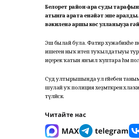
Белорет район-ара суды тарафын
ҡатынға ҡарата енәйәт эше ҡаралды
вәкиленә ҡаршы көс ҡулланыуҙа ғә
Эш былай була. Фатир хужабикәһе
ишегенә ныҡ итеп туҡылдатыуы тураһ
иҫерек ҡатын янъял ҡуптара һәм полиция
Суд ултырышында ул ғәйебен таныма
шулай уҡ полиция хеҙмәткәренә әхла
түләйәсәк.
Читайте нас