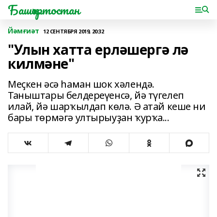
Башҡортостан
Йәмғиәт
12 СЕНТЯБРЯ 2019, 20:32
"Улын хатта ерләшергә лә
килмәне"
Меҫкен әсә һаман шок хәлендә.
Таныштары белдереүенсә, йә түгелеп
илай, йә шарҡылдап көлә. Ә атай кеше ни
бары төрмәгә ултырыуҙан ҡурҡа...