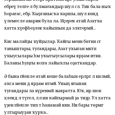
ебәреү теләге лә булмағандыр шул әсәлә. Тик бала ныҡ
һорағас, ебәрә. Ҡыҙғанысҡа ҡаршы, шул көндә
үлемесле авария була ла. Иҫерек атай Азатҡа
хатта хәүефһеҙлек ҡайышын да эләктермәй...
Кисә малайҙы ҡуйҙылар. Ҡайғы менән бөткән әсәгә
таныштары, туғандары, Азат уҡыған мәктәп
уҡыусылары һәм уҡытыусылары ярҙам иткән.
Баланы һуңғы юлға лайыҡлы оҙатҡандар.
Ә бына ғәйепле атай кеше балаһын ерләргә лә килмәй,
аҡса менән дә ярҙам итмәй. Уның яғынан
туғандары ла күренмәй зыяратта. Юҡ, ир шок
хәлендә лә түгел, әллә ни ҡайғырмай ҙа тиҙәр. Ул хатта
үҙен ғәйепле тип тә һанамай икән. Ни бары төрмәгә
ултырыуҙан ҡурҡа...