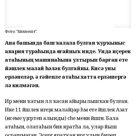
Фото: "Бәйләнештә".
Аҙна башында баш ҡалала булған ҡурҡыныс
авария тураһында яҙғайныҡ инде. Унда иҫерек
атаһының машинаһына ултырып барған ете
йәшлек малай һәләк булғайны. Кисә уны
ерләнеләр, ә ғәйепле атаһы хатта ерләшергә
лә килмәгән.
Ир менән ҡатын әллә ҡасан айырылышҡан булған.
Ике 11 йәшлек игеҙәк малайҙар һәм ете йәшлек Азат
(исеме үҙгәртеп алынды) әсәһе менән йәшәгән. Бала
атаһын, олатаһын бик яратһа ла, улар йыш
осрашмаған. Эсергә яратҡан иргә улын биреп