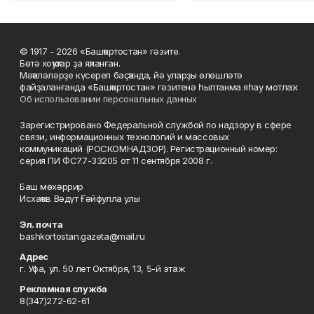
© 1917 - 2026 «Башҡортостан» гәзите.
Бөтә хоҡуҡтар ҙа яҡланған.
Мәҡәләләрҙе күсереп баҫҡанда, йә уларҙы өлөшләтә
файҙаланғанда «Башҡортостан» гәзитенә һылтанма яһау мотлаҡ.
Об использовании персональных данных
Зарегистрировано Федеральной службой по надзору в сфере
связи, информационных технологий и массовых
коммуникаций (РОСКОМНАДЗОР). Регистрационный номер:
серия ПИ ФС77-33205 от 11 сентября 2008 г.
Баш мөхәррир
Исхаҡов Вәдүт Ғәйфулла улы
Эл. почта
bashkortostan.gazeta@mail.ru
Адрес
г. Уфа, ул. 50 лет Октября, 13, 5-й этаж
Рекламная служба
8(347)272-62-61