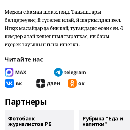
Меҫкен әсә һаман шок хәлендә. Таныштары
белдереүенсә, йә түгелеп илай, йә шарҡылдап көлә.
Игеҙәк малайҙар ҙа бик көйә, туғандары өсөн әсенә. Ә
кемдер атай кешегә шылтыратҡас, ни бары
иҫерек тауышын ғына ишеткән...
Читайте нас
Партнеры
Фотобанк
Рубрика "Еда и
журналистов РБ
напитки"