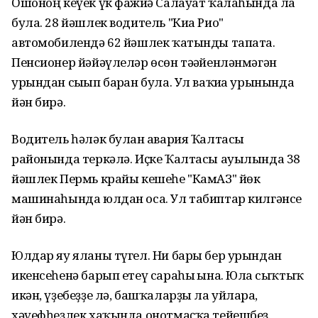
Ошоноң кеүек үк фажиғә Салауат ҡалаһында ла
була. 28 йәшлек водитель "Киа Рио"
автомобилендә 62 йәшлек ҡатынды тапата.
Пенсионер йәйәүлеләр өсөн тәғәйенләнмәгән
урындан сығып барған була. Ул ваҡиға урынында
йән бирә.
Водитель һәләк булған авария Ҡалтасы
районында теркәлә. Иҫке Ҡалтасы ауылында 38
йәшлек Пермь крайы кешеһе "КамАЗ" йөк
машинаһында юлдан оса. Ул табиптар килгәнсе
йән бирә.
Юлдар яу яланы түгел. Ни бары бер урындан
икенсеһенә барып етеү сараһы ғына. Юлға сыҡтыҡ
икән, үҙебеҙҙе лә, башҡаларҙы ла уйларға,
хәүефһеҙлек хаҡында онотмаҫҡа тейешбеҙ.