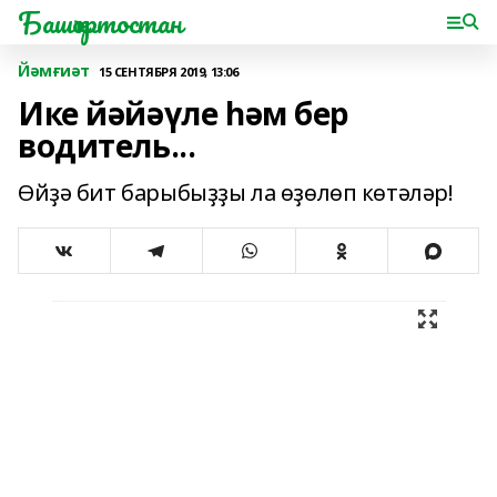
Башҡортостан
Йәмғиәт
15 СЕНТЯБРЯ 2019, 13:06
Ике йәйәүле һәм бер
водитель...
Өйҙә бит барыбыҙҙы ла өҙөлөп көтәләр!