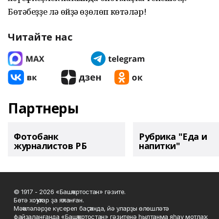
Бөтәбеҙҙе лә өйҙә өҙөлөп көтәләр!
Читайте нас
Партнеры
Фотобанк
Рубрика "Еда и
журналистов РБ
напитки"
© 1917 - 2026 «Башҡортостан» гәзите.
Бөтә хоҡуҡтар ҙа яҡланған.
Мәҡәләләрҙе күсереп баҫҡанда, йә уларҙы өлөшләтә
файҙаланғанда «Башҡортостан» гәзитенә һылтанма яһау мотлаҡ.