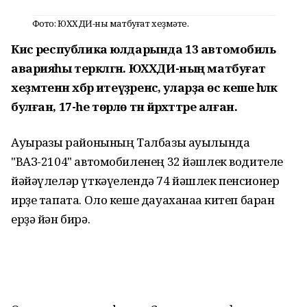
Фото: ЮХХДИ-ның матбуғат хеҙмәте.
Кисә республика юлдарында 13 автомобиль
аварияһы теркәлгән. ЮХХДИ-ның матбуғат
хеҙмәтенән хәбәр итеүҙәренсә, уларҙа өс кеше һәләк
булған, 17-һе төрлө тән йәрәхәттәре алған.
Ауырғазы районының Талбазы ауылында
"ВАЗ-2104" автомобиленең 32 йәшлек водителе
йәйәүлеләр үткәүелендә 74 йәшлек пенсионер
ирҙе тапата. Оло кеше дауаханаға китеп барған
ерҙә йән бирә.