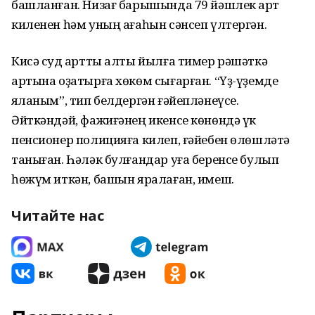
башланған. Низағ барышында 79 йәшлек ҡарт
киленен һәм уның ағаһын сәнсеп үлтергән.
Кисә суд ҡартты алты йылға тимер рәшәткә
артына оҙатырға хөкөм сығарған. “Үҙ-үҙемде
яҡланым”, тип белдергән ғәйепләнеүсе.
Әйткәндәй, фажиғәнең икенсе көнөндә үк
пенсионер полицияға килеп, ғәйебен өлөшләтә
таныған. Һәләк булғандар уға беренсе булып
һөжүм иткән, башын яралаған, имеш.
Читайте нас