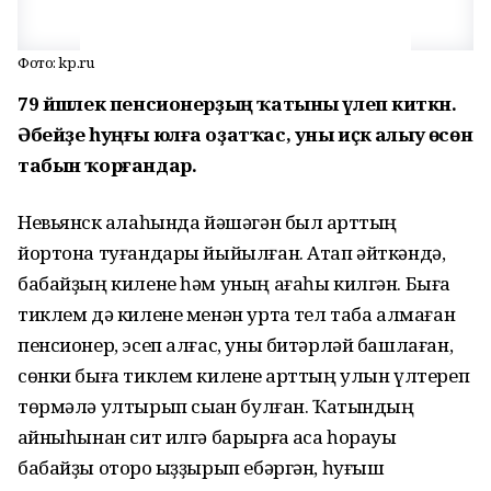
Фото: kp.ru
79 йәшлек пенсионерҙың ҡатыны үлеп киткән.
Әбейҙе һуңғы юлға оҙатҡас, уны иҫкә алыу өсөн
табын ҡорғандар.
Невьянск ҡалаһында йәшәгән был ҡарттың
йортона туғандары йыйылған. Атап әйткәндә,
бабайҙың килене һәм уның ағаһы килгән. Быға
тиклем дә килене менән уртаҡ тел таба алмаған
пенсионер, эсеп алғас, уны битәрләй башлаған,
сөнки быға тиклем килене ҡарттың улын үлтереп
төрмәлә ултырып сыҡҡан булған. Ҡатындың
ҡайныһынан сит илгә барырға аҡса һорауы
бабайҙы оторо ҡыҙҙырып ебәргән, һуғыш