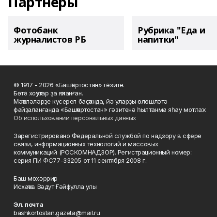
Партнеры
Фотобанк
Рубрика "Еда и
журналистов РБ
напитки"
© 1917 - 2026 «Башҡортостан» гәзите.
Бөтә хоҡуҡтар ҙа яҡланған.
Мәҡәләләрҙе күсереп баҫҡанда, йә уларҙы өлөшләтә
файҙаланғанда «Башҡортостан» гәзитенә һылтанма яһау мотлаҡ.
Об использовании персональных данных
Зарегистрировано Федеральной службой по надзору в сфере
связи, информационных технологий и массовых
коммуникаций (РОСКОМНАДЗОР). Регистрационный номер:
серия ПИ ФС77-33205 от 11 сентября 2008 г.
Баш мөхәррир
Исхаҡов Вәдүт Ғәйфулла улы
Эл. почта
bashkortostan.gazeta@mail.ru