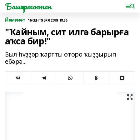
Башҡортостан
Йәмғиәт
16 СЕНТЯБРЯ 2019, 18:36
"Ҡайным, сит илгә барырға
аҡса бир!"
Был һүҙҙәр ҡартты оторо ҡыҙҙырып
ебәрә...