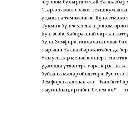
агроном булырға теләй. Ғәлиәкбәр 
Стәрлетамаҡ совхоз-техникумының 
уңышлы тамамлағас, йүнәлтмә мен
Туҡмаҡ бүлексәһенә агроном-орлоҡ
һуң, әсәһе Кәбирә апай сирләп кит
була. Земфира, ғаиләлә иң өлкән бал
тырыша. Ғәлиәкбәр мәктәбендә бер
Уҡыусылар менән концерт, спектаклд
үҙәгендә үткән төрлө сараларҙа ла
буйынса өмәләр ойоштора. Рус тел
Земфираға әленән-әле: “Һин бит 
тыуғанһың, артабан белем ал!” — т