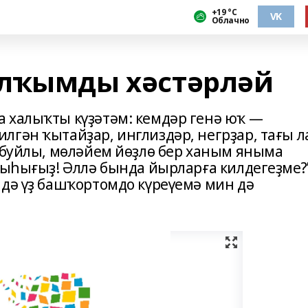
+19 °С
VK
Облачно
алҡымды хәстәрләй
а ха­лыҡты күҙәтәм: кемдәр генә юҡ —
­гән ҡытайҙар, инглиздәр, негр­ҙар, тағы л
л буйлы, мөләйем йөҙлө бер ханым яныма
мыһығыҙ! Әллә бында йырларға килде­геҙме?
ндә үҙ башҡортомдо күреүемә мин дә