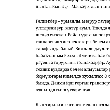
йылға яҡын Өфө – Мәскәү юлын тап
Ғәлиәкбәр – урманлы, мәғрур тауҙа
ултырған ҙур, матур ауыл. Төпкөлдә
шеләр сыҡҡан. Район үҙәгенән ҡы
ғаиләһенән тиерлек юғары белем алғ
тарафында йәшәй. Билдәле дәүләт 
һабаҡташым Резеда Әминева һәм б
рәүештә ғорурлана ғәлиәкбәрҙәр. 
техник вуздарҙа белем алыусылар ҙ
биреү юғары кимәлдә ҡуйылған. Ә 
бында. Даими йөрөп торған транспор
аҙағында ғына үткәрелгән.
Был тирәлә игенселек менән шөғөллән­