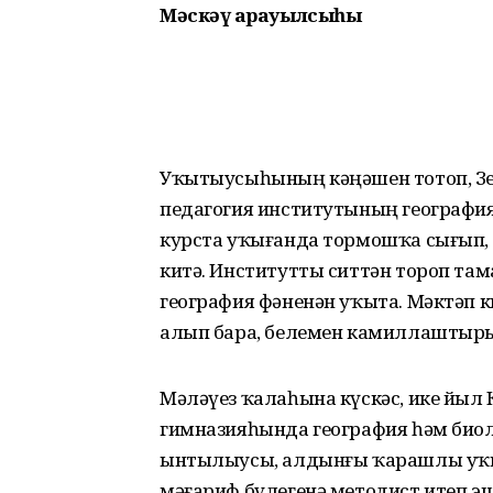
Мәскәү ҡарауылсыһы
Уҡытыусыһының кәңәшен тотоп, З
педагогия институтының география-
курста уҡығанда тормошҡа сығып,
китә. Институтты ситтән тороп там
география фәненән уҡыта. Мәктәп к
алып бара, белемен камиллаш­тыры
Мәләүез ҡалаһына күскәс, ике йыл 
гимназияһында география һәм био
ынтылыусы, алдынғы ҡарашлы уҡы
мәғариф бүлегенә методист итеп эш