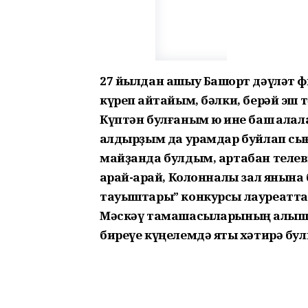
27 йылдан ашыу Башҡорт дәүләт фи
күреп ҡайтайым, бәлки, берәй эш
Күптән булғаным юҡ ине баш ҡала
ҡалдырҙым да урамдар буйлап сығ
майҙанда булдым, артабан телев
ҡарай-ҡарай, Колонналы зал янына
тауыштары” конкурсы лауреатт
Мәскәү тамашасыларының алҡышлап 
биреүе күңелемдә яҡты хәтирә бул