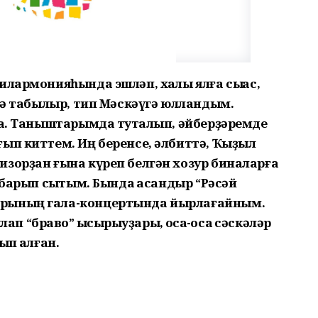
лармонияһында эшләп, хаҡлы ялға сыҡҡас,
 тә табылыр, тип Мәскәүгә юлландым.
ла. Таныштарымда туҡталып, әйберҙәремде
ып киттем. Иң беренсе, әлбиттә, Ҡыҙыл
изорҙан ғына күреп белгән хозур биналарға
 барып сыҡтым. Бында ҡасандыр “Рәсәй
арының гала-концертында йырлағайным.
“браво” ҡысҡырыуҙары, ҡосаҡ-ҡосаҡ сәскәләр
ып ҡалған.