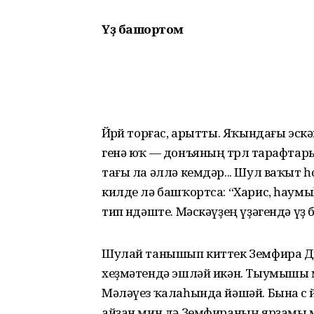
Үҙ башҡортом
Йөрөй торғас, арытты. Яҡын­да­ғы эс
генә юҡ — донъяның төрлө тарафтары
тағы ла әллә кемдәр... Шул ваҡыт һ
килде лә башҡортса: “Харис, һаум
тип өндәште. Мәскәүҙең үҙәгендә ү
Шулай танышып киттек Земфира Дил
хеҙмәтендә эшләй икән. Тыумышы 
Мәләүез ҡалаһында йәшәй. Бына өс й
айҙан мин дә Земфираның ярҙамы 