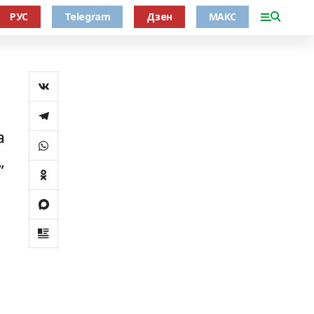
РУС
Telegram
Дзен
МАКС
а
”