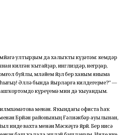
кәм­йәгә ултырҙым да ха­лыҡты күҙәтәм: кемдәр
нан кил­гән ҡытайҙар, инглиздәр, негр­ҙар,
омғол буйлы, мөләйем йөҙлө бер ханым яныма
ыһығыҙ! Әллә бында йырларға килде­геҙме?” —
ҙ башҡортомдо күреүемә мин дә ҡыуандым.
­мө­хәмәтова менән. Яҡындағы офиста һаҡ
менән Бөрйән районының Ғәлиәкбәр ауылынан,
ыл инде вахта менән Мәскәүгә йөрөй. Бер нисә
менән баш ҡалала эшләй башланым. Инде ике