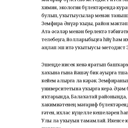
химия, экология бүлектәрендә кур
булып, уҡытыусылар менән танышып
Земфира Әнүәр ҡыҙы, район мәктәп
Ата-әсә­ләр менән берлектә тәбиғәт
телебеҙгә, йол­ла­рыбыҙға һөйөү һә
аңлап эш итә уҡытыусы-методист З
Эшеңде нисек кенә яратып башҡарм
хаҡына ғына йәшәү бик ауырға төшә
кейем алырға ла кәрәк. Земфираны
университетына уҡырға керә. Әҙәм 
яҡтарында, Балаҡатай районында, 
хакимиәтенең мәғариф бүлектәрен­
ғәтен, ихлас күңелле кешеләрен һа
Улы ла уҡыуын тамамлай. Икенсе ю