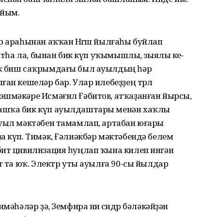
айым.
р араһынан аҡҡан Нөгөш йылғаһы буйлап
 ятһа ла, бынан бик күп уҡымышлы, зыялы ке­
рҡ биш саҡрымдағы был ауылдың һәр
ан кешеләр бар. Улар илебеҙҙең төрлө
эшмәкәре Исмәғил Ғәбитов, атҡаҙанған йырсы,
ашҡа бик күп ауылдаштары менән хаҡлы
Ауыл мәктәбен тамамлап, артабан юғары
а күп. Тимәк, Ғәлиәкбәр мәктәбендә белем
бит цивилизация һуңлап ҡына килеп ингән
т та юҡ. Электр уты ауылға 90-сы йылдар
мә­һәләр ҙә, Земфира ни өсөндөр бәлә­кәйҙән