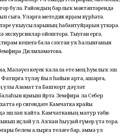
атор була. Райондың барлыҡ мәктәптәрендә
 сыға. Уларға методик ярҙам күрһәтә.
тәре уҡыусы­ларының һабантуйҙарын үткәрә.
кә экскурсиялар ойоштора. Тыуған ергә,
м ихтирам кешегә бала саҡтан уҡ һалынғанын
емфира Дилмө­хәмәтова.
а, Мәләүез кеүек ҡалала ете мең һумлыҡ эш
. Фатирға түләү йыл һайын арта, ашарға,
ң улы Азамат та Башҡорт дәүләт
балаһын яҙмыш йөрөтә. Земфира ла Себер
хатта ер сигендәге Камчатка крайы
дә эшләп ҡайта. Камчатканың матур тәби­
ғынып иҫләй ул. Аҡҡан һыуҙай ғүмер үтә тора.
ғары белем алырға теләге бар, әммә ул