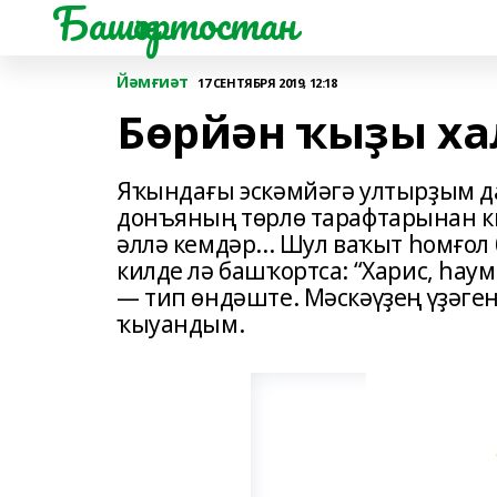
Башҡортостан
Йәмғиәт
17 СЕНТЯБРЯ 2019, 12:18
Бөрйән ҡыҙы х
Яҡын­да­ғы эскәм­йәгә ултырҙым д
донъяның төрлө тарафтарынан кил
әллә кемдәр... Шул ваҡыт һомғо
килде лә башҡортса: “Харис, һау
— тип өндәште. Мәскәүҙең үҙәге
ҡыуандым.