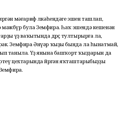
биргән мәғариф өлкәһендәге эшен ташлап,
 мәжбүр була Земфира. Һаҡ эшендә кешенән
арҙы үҙ ваҡытында дөрөҫ тултырырға ла,
рәк. Земфира Әнүәр ҡыҙы бында ла һынатмай,
лып таныла. Үҙ янына башҡорт ҡыҙҙарын да
ртеү цехтарында йөрөгән яҡташтарыбыҙҙы
 Земфира.