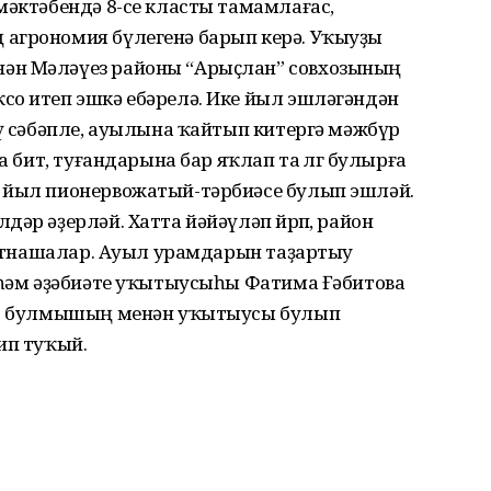
мәктәбендә 8-се класты тамамлағас,
агрономия бүлегенә барып керә. Уҡыуҙы
ән Мәләүез районы “Арыҫлан” совхозының
со итеп эшкә ебәрелә. Ике йыл эшләгәндән
еү сәбәпле, ауылына ҡайтып китергә мәжбүр
а бит, туғандарына бар яҡлап та өлгө булырға
 йыл пионервожатый-тәрбиәсе булып эшләй.
әр әҙерләй. Хатта йәйәүләп йөрөп, район
 ҡатна­шалар. Ауыл урамдарын таҙартыу
е һәм әҙәбиәте уҡытыусыһы Фатима Ғәбитова
бар булмышың менән уҡытыусы булып
ип туҡый.