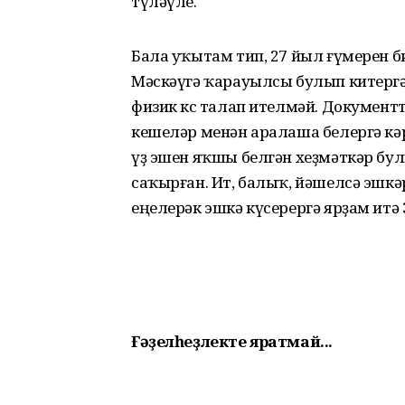
түләүле.
Бала уҡытам тип, 27 йыл ғүме­рен 
Мәскәүгә ҡарауылсы булып китергә
физик көс талап ителмәй. Документт
кешеләр менән аралаша белергә кә
үҙ эшен яҡшы белгән хеҙмәткәр бу
саҡырған. Ит, балыҡ, йәшелсә эшкә
еңелерәк эшкә күсерергә ярҙам итә
Ғәҙелһеҙлекте
яратмай...