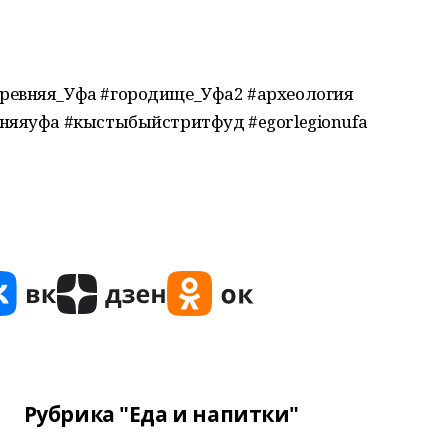
ревняя_Уфа #городище_Уфа2 #археология
няяуфа #кыстыбыйстритфуд #egorlegionufa
Рубрика "Еда и напитки"