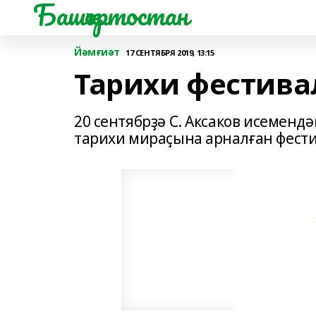
Башҡортостан
Йәмғиәт
17 СЕНТЯБРЯ 2019, 13:15
Тарихи фестивал
20 сентябрҙә С. Аксаков исемен
тарихи мираҫына арналған фести