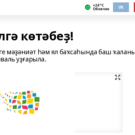
+24 °С
VK
Облачно
гә көтәбеҙ!
дәге мәҙәниәт һәм ял баҡсаһында баш ҡалан
валь уҙғарыла.