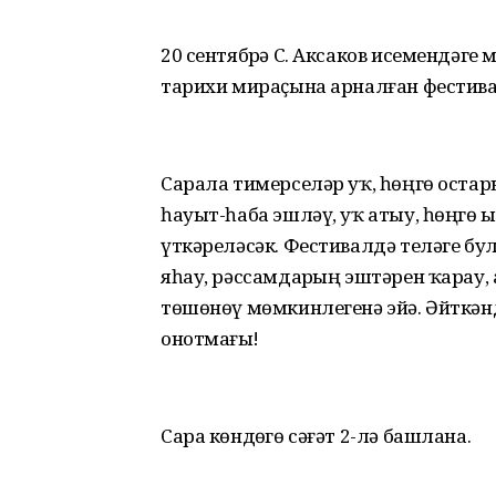
20 сентябрҙә С. Аксаков исемендәге
тарихи мираҫына арналған фестивал
Сарала тимерселәр уҡ, һөңгө остар
һауыт-һаба эшләү, уҡ атыу, һөңгө
үткәреләсәк. Фестивалдә теләге бу
яһау, рәссамдарҙың эштәрен ҡарау, 
төшөнөү мөмкинлегенә эйә. Әйткәнд
онотмағыҙ!
Сара көндөҙгө сәғәт 2-лә башлана.