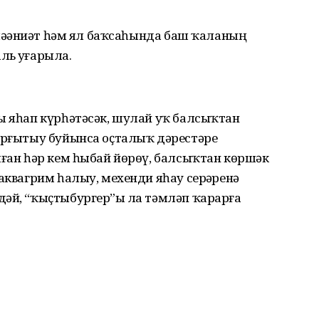
 мәҙәниәт һәм ял баҡсаһында баш ҡаланың
ь уҙғарыла.
ы яһап күрһәтәсәк, шулай уҡ балсыҡтан
 ырғытыу буйынса оҫталыҡ дәрестәре
лған һәр кем һыбай йөрөү, балсыҡтан көршәк
аквагрим һалыу, мехенди яһау серҙәренә
әй, “ҡыҫтыбургер”ҙы ла тәмләп ҡарарға