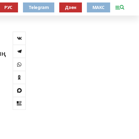
РУС
Telegram
Дзен
МАКС
ың