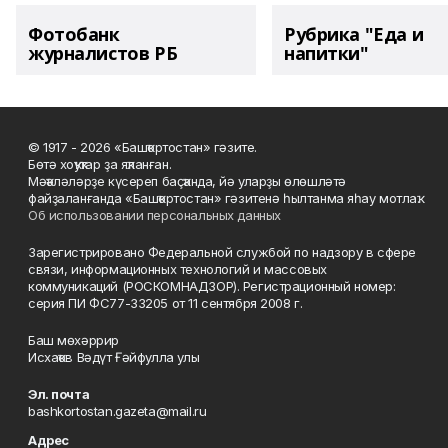
Фотобанк
Рубрика "Еда и
журналистов РБ
напитки"
© 1917 - 2026 «Башҡортостан» гәзите.
Бөтә хоҡуҡтар ҙа яҡланған.
Мәҡәләләрҙе күсереп баҫҡанда, йә уларҙы өлөшләтә
файҙаланғанда «Башҡортостан» гәзитенә һылтанма яһау мотлаҡ.
Об использовании персональных данных
Зарегистрировано Федеральной службой по надзору в сфере
связи, информационных технологий и массовых
коммуникаций (РОСКОМНАДЗОР). Регистрационный номер:
серия ПИ ФС77-33205 от 11 сентября 2008 г.
Баш мөхәррир
Исхаҡов Вәдүт Ғәйфулла улы
Эл. почта
bashkortostan.gazeta@mail.ru
Адрес