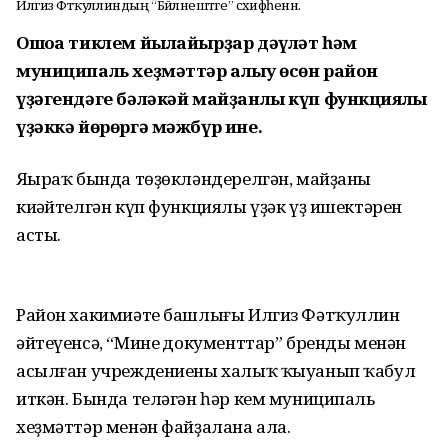
Илгиз Фәтҡуллиндың “Бәйләнештәге” сәхифәһенән.
Ошоға тиклем йылайырҙар дәүләт һәм
муниципаль хеҙмәттәр алыу өсөн район
үҙәгендәге бәләкәй майҙанлы күп функциялы
үҙәккә йөрөргә мәжбүр ине.
Яңыраҡ бында төҙөкләндерелгән, майҙаны
киңәйтелгән күп функциялы үҙәк үҙ ишектәрен
асты.
Район хакимиәте башлығы Илгиз Фәтҡуллин
әйтеүенсә, “Минең документтар” бренды менән
асылған учреждениены халыҡ ҡыуанып ҡабул
иткән. Бында теләгән һәр кем муниципаль
хеҙмәттәр менән файҙалана ала.