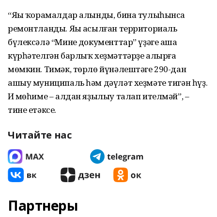
“Яңы ҡорамалдар алынды, бина тулыһынса
ремонтланды. Яңы асылған территориаль
бүлексәлә “Минең документтар” үҙәге аша
күрһәтелгән барлыҡ хеҙмәттәрҙе алырға
мөмкин. Тимәк, төрлө йүнәлештәге 290-дан
ашыу муниципаль һәм дәүләт хеҙмәте тигән һүҙ.
Иң мөһиме – алдан яҙылыу талап ителмәй”, –
тине етәксе.
Читайте нас
Партнеры