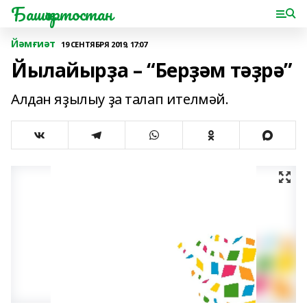
Башҡортостан
Йәмғиәт
19 СЕНТЯБРЯ 2019, 17:07
Йылайырҙа – “Берҙәм тәҙрә”
Алдан яҙылыу ҙа талап ителмәй.