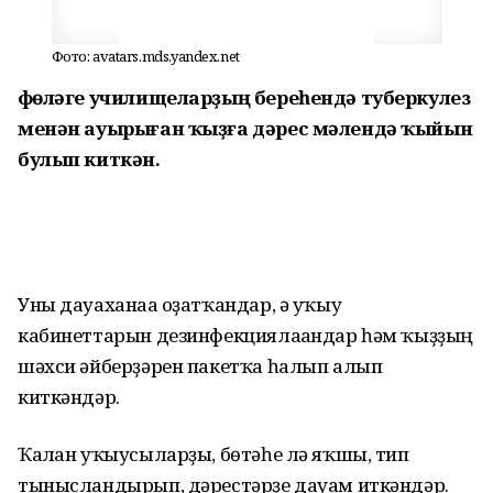
Фото: avatars.mds.yandex.net
Өфөләге училищеларҙың береһендә туберкулез
менән ауырыған ҡыҙға дәрес мәлендә ҡыйын
булып киткән.
Уны дауаханаға оҙатҡандар, ә уҡыу
кабинеттарын дезинфекциялағандар һәм ҡыҙҙың
шәхси әйберҙәрен пакетҡа һалып алып
киткәндәр.
Ҡалған уҡыусыларҙы, бөтәһе лә яҡшы, тип
тынысландырып, дәрестәрҙе дауам иткәндәр.