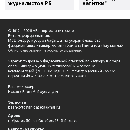
журналистов РБ
напитки"
© 1917 - 2026 «Башҡортостан» гәзите.
Бөтә хоҡуҡтар ҙа яҡланған.
Мәҡәләләрҙе күсереп баҫҡанда, йә уларҙы өлөшләтә
файҙаланғанда «Башҡортостан» гәзитенә һылтанма яһау мотлаҡ.
Об использовании персональных данных
Зарегистрировано Федеральной службой по надзору в сфере
связи, информационных технологий и массовых
коммуникаций (РОСКОМНАДЗОР). Регистрационный номер:
серия ПИ ФС77-33205 от 11 сентября 2008 г.
Баш мөхәррир
Исхаҡов Вәдүт Ғәйфулла улы
Эл. почта
bashkortostan.gazeta@mail.ru
Адрес
г. Уфа, ул. 50 лет Октября, 13, 5-й этаж
Рекламная служба