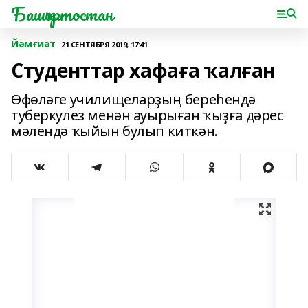
Башҡортостан
Йәмғиәт
21 СЕНТЯБРЯ 2019, 17:41
Студенттар хафаға ҡалған
Өфөләге училищеларҙың береһендә
туберкулез менән ауырыған ҡыҙға дәрес
мәлендә ҡыйын булып киткән.