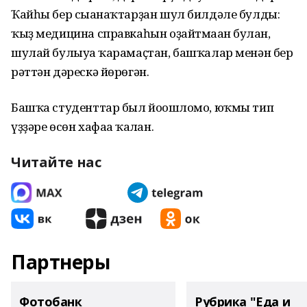
Ҡайһы бер сығанаҡтарҙан шул билдәле булды:
ҡыҙ медицина справкаһын оҙайтмаған булған,
шулай булыуға ҡарамаҫтан, башҡалар менән бер
рәттән дәрескә йөрөгән.
Башҡа студенттар был йоғошломо, юҡмы тип
үҙҙәре өсөн хафаға ҡалған.
Читайте нас
Партнеры
Фотобанк
Рубрика "Еда и