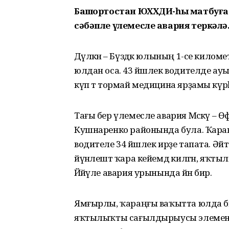
Башҡортостан ЮХХДИ-һы матбуғат
сәбәпле үлемесле авария теркәлә
Дәүләкән – Бүздәк юлының 1-се килом
юлдан оса. 43 йәшлек водителде ауыр 
күп тә тормай медицина ярҙамы күрһә
Тағы бер үлемесле авария Мәскәү –
Кушнаренко районында була. Ҡараң
водителе 34 йәшлек ирҙе тапата. Әйтеү
йүнәлештә ҡара кейемдә килгән, яҡ
Йәйәүле авария урынында йән бирә.
Ямғырлы, ҡараңғы ваҡытта юлда бик һа
яҡтылыҡты сағылдырыусы элементтар