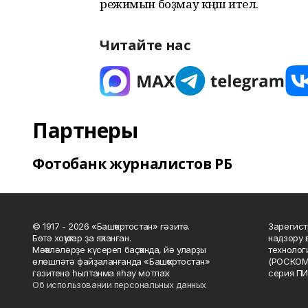
режимын боҙмау кәңәш ителә.
Читайте нас
Партнеры
Фотобанк журналистов РБ
© 1917 - 2026 «Башҡортостан» гәзите.
Зарегист
Бөтә хоҡуҡтар ҙа яҡланған.
надзору 
Мәҡәләләрҙе күсереп баҫҡанда, йә уларҙы
технолог
өлөшләтә файҙаланғанда «Башҡортостан»
(РОСКОМ
гәзитенә һылтанма яһау мотлаҡ.
серия ПИ
Об использовании персональных данных