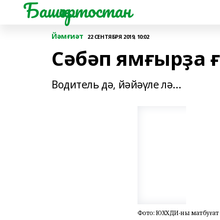
Башҡортостан
Йәмғиәт
22 СЕНТЯБРЯ 2019, 10:02
Сәбәп ямғырҙа 
Водитель дә, йәйәүле лә...
Фото: ЮХХДИ-ның матбуғат