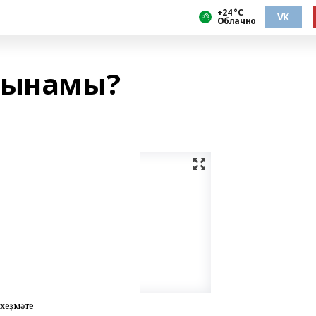
+24 °С
VK
Облачно
ғынамы?
 хеҙмәте