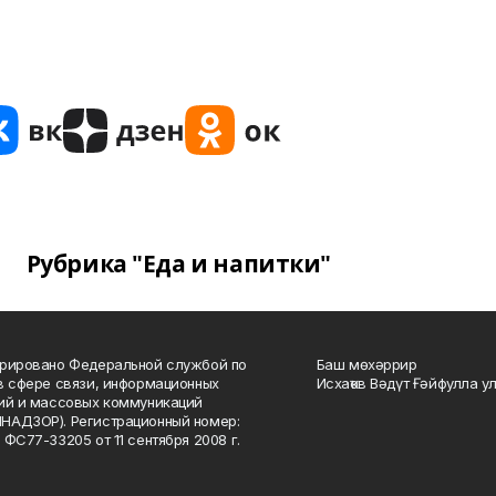
Рубрика "Еда и напитки"
рировано Федеральной службой по
Баш мөхәррир
в сфере связи, информационных
Исхаҡов Вәдүт Ғәйфулла у
ий и массовых коммуникаций
НАДЗОР). Регистрационный номер:
 ФС77-33205 от 11 сентября 2008 г.