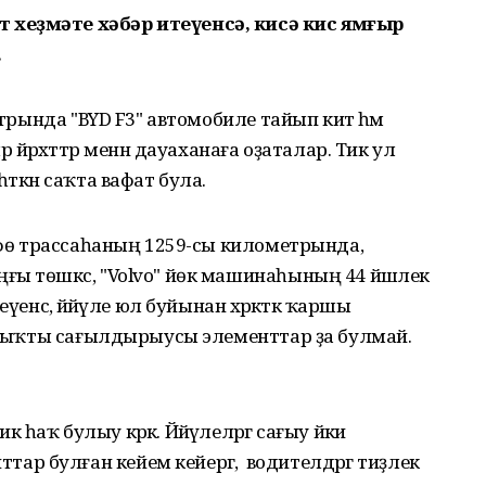
 хеҙмәте хәбәр итеүенсә, кисә кис ямғыр
.
етрында "BYD F3" автомобиле тайып китә һәм
йәрәхәттәр менән дауаханаға оҙаталар. Тик ул
ткән саҡта вафат була.
 Өфө трассаһаның 1259-сы километрында,
ғы төшкәс, "Volvo" йөк машинаһының 44 йәшлек
енсә, йәйәүле юл буйынан хәрәкәткә ҡаршы
тылыҡты сағылдырыусы элементтар ҙа булмай.
ҡ булыу кәрәк. Йәйәүлеләргә сағыу йәки
 булған кейем кейергә, ә водителдәргә тиҙлек