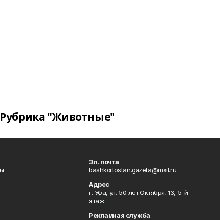
Рубрика "Животные"
Эл. почта
лы
bashkortostan.gazeta@mail.ru
Адрес
г. Уфа, ул. 50 лет Октября, 13, 5-й
этаж
Рекламная служба