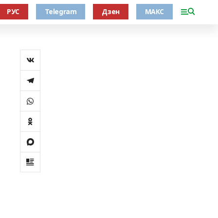
РУС
Telegram
Дзен
МАКС