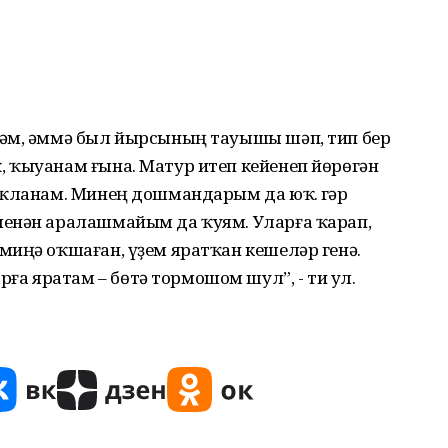
тәм, әммә был йырсының тауышы шәп, тип бер
 ҡыуанам ғына. Матур итеп кейенеп йөрөгән
оҡланам. Минең дошмандарым да юҡ. Әгәр
менән аралашмайым да ҡуям. Уларға ҡарап,
миңә оҡшаған, үҙем яратҡан кешеләр генә.
 яратам – бөтә тормошом шул”, - ти ул.