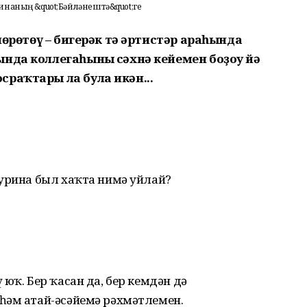
ринаның &quot;Бәйләнештә&quot;ге
 йөрөтөү – бигерәк тә әртистәр араһында
нда коллегаһының сәхнә кейемен боҙоу йә
раҡтары ла була икән...
сурина был хаҡта нимә уйлай?
юҡ. Бер ҡасан да, бер кемдән дә
һәм атай-әсәйемә рәхмәтлемен.