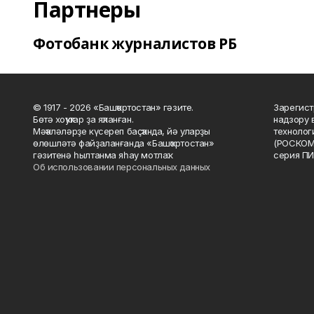
Партнеры
Фотобанк журналистов РБ
© 1917 - 2026 «Башҡортостан» гәзите.
Зарегист
Бөтә хоҡуҡтар ҙа яҡланған.
надзору 
Мәҡәләләрҙе күсереп баҫҡанда, йә уларҙы
технолог
өлөшләтә файҙаланғанда «Башҡортостан»
(РОСКОМ
гәзитенә һылтанма яһау мотлаҡ.
серия ПИ
Об использовании персональных данных