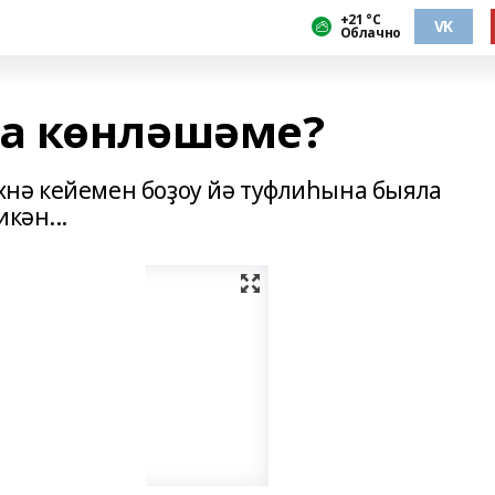
+21 °С
VK
Облачно
а көнләшәме?
нә кейемен боҙоу йә туфлиһына быяла
кән...