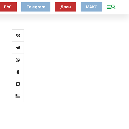
РУС
Telegram
Дзен
МАКС