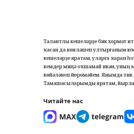
Талантлы кешеләрҙе бик хөрмәт и
ҡасан да көнләшеп ултырғаным юҡ,
кешеләрҙе яратам, уларға ҡарап һ
кемдер миңә оҡшамай икән, уның 
көйәләнеп йөрөмәйем. Янымда тик 
Тамашасыларымды яратам, йырларға
Читайте нас