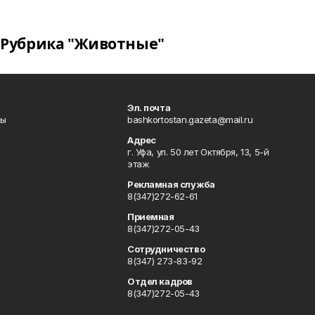
Рубрика "Животные"
Эл. почта
лы
bashkortostan.gazeta@mail.ru
Адрес
г. Уфа, ул. 50 лет Октября, 13, 5-й
этаж
Рекламная служба
8(347)272-62-61
Приемная
8(347)272-05-43
Сотрудничество
8(347) 273-83-92
Отдел кадров
8(347)272-05-43