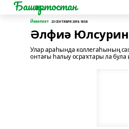
Башҡортостан
Йәмғиәт
23 СЕНТЯБРЯ 2019, 18:58
Әлфиә Юлсурин
Улар араһында коллегаһының сәх
онтағы һалыу осраҡтары ла була и