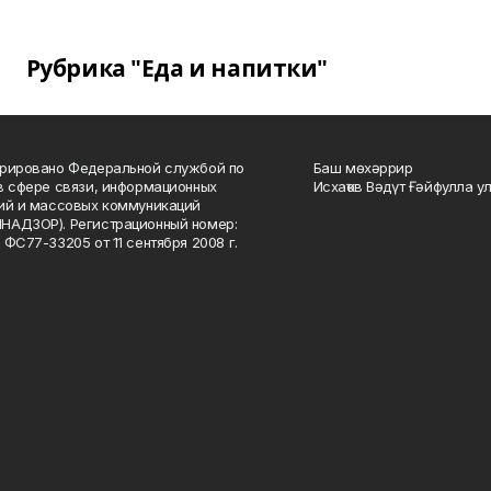
Рубрика "Еда и напитки"
рировано Федеральной службой по
Баш мөхәррир
в сфере связи, информационных
Исхаҡов Вәдүт Ғәйфулла у
ий и массовых коммуникаций
НАДЗОР). Регистрационный номер:
 ФС77-33205 от 11 сентября 2008 г.