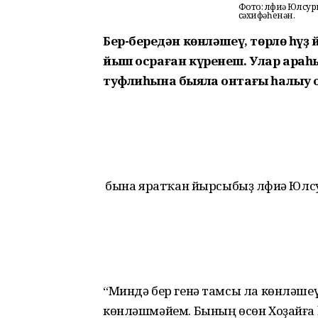
Фото: Әлфиә Юлсу
сәхифәһенән.
Бер-береңдән көнләшеү, төрлө һүҙ
йыш осраған күренеш. Улар араһы
туфлиһына быяла онтағы һалыу ос
Ә бына яратҡан йырсыбыҙ Әлфиә Юл
“Миндә бер генә тамсы ла көнләшеү 
көнләшмәйем. Бының өсөн Хоҙайға 