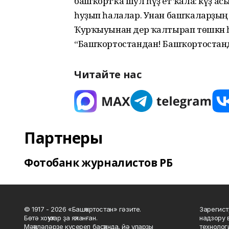
башҡортҡа шул һүҙ етә ҡала: күҙ асып 
һуҙып һалалар. Унан башҡаларҙың я
Ҡурҡыуынан дер ҡалтырап төшкән һ
“Башҡортостандан! Башҡортостанд
Читайте нас
Партнеры
Фотобанк журналистов РБ
© 1917 - 2026 «Башҡортостан» гәзите.
Зарегист
Бөтә хоҡуҡтар ҙа яҡланған.
надзору 
Мәҡәләләрҙе күсереп баҫҡанда, йә уларҙы
технолог