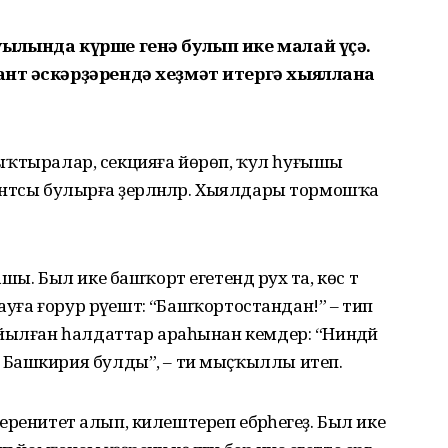
ылында күрше генә булып ике малай үҫә.
нт ғәскәрҙәрендә хеҙмәт итергә хыяллана
сыныҡтыралар, секцияға йөрөп, ҡул һуғышы
есантсы булырға әҙерләнәләр. Хыялдары тормошҡа
ы. Был ике башҡорт егетендә рух та, көс тә
ауға ғорур рәүештә: “Башҡортостандан!” – тип
ыйылған һалдаттар араһынан кемдер: “Ниндәй
 Башкирия булды”, – ти мыҫҡыллы итеп.
уверенитет алып, килештереп ебәрәһегеҙ. Был ике