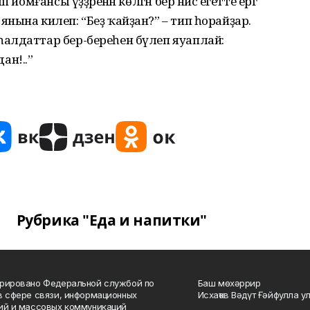
йомғансы үҙҙәренән көлгән бер нисә егетте ергә
нына килеп: “Беҙ ҡайҙан?” – тип һорайҙар.
алдаттар бер-береһен бүлеп яуаплай:
ан!..”
Рубрика "Еда и напитки"
рировано Федеральной службой по
Баш мөхәррир
в сфере связи, информационных
Исхаҡов Вәдүт Ғәйфулла у
ий и массовых коммуникаций