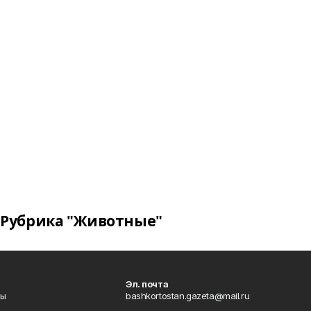
Рубрика "Животные"
Эл. почта
лы
bashkortostan.gazeta@mail.ru