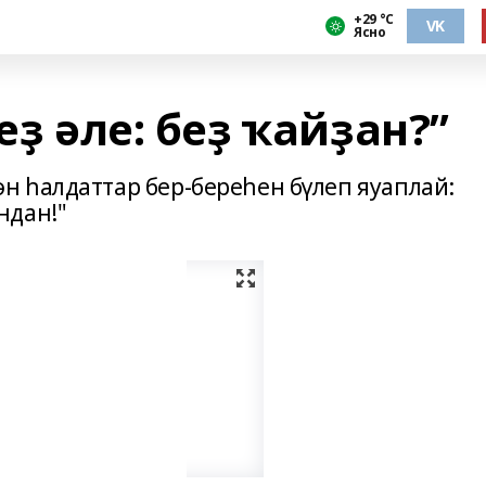
+29 °С
VK
Ясно
еҙ әле: беҙ ҡайҙан?”
 һалдаттар бер-береһен бүлеп яуаплай:
ндан!"