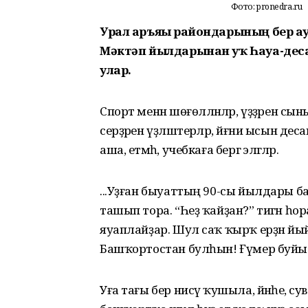
Фото: pronedra.ru
Урал аръяғы райондарының бер ау
Мәктәп йылдарынан уҡ Һауа-деса
улар.
Спорт менән шөғөлләнәләр, үҙҙәрен 
серҙәрен үҙләштерәләр, йәғни ысын д
аша, етмәһә, учебкаға бергә эләгәләр.
...Уҙған быуаттың 90-сы йылдары баш
ташып тора. “Һеҙ ҡайҙан?” тигән һор
яуаплайҙар. Шул саҡ ҡырҡ ерҙән й
Башҡортостан булһын! Ғүмер буйы
Уға тағы бер нисәү ҡушыла, йәнәһе, с