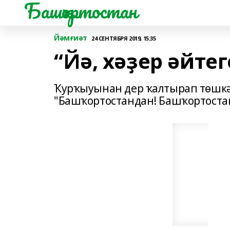
Башҡортостан
Йәмғиәт
24 СЕНТЯБРЯ 2019, 15:35
“Йә, хәҙер әйтег
Ҡурҡыуынан дер ҡалтырап төшкән
"Башҡортостандан! Башҡортоста