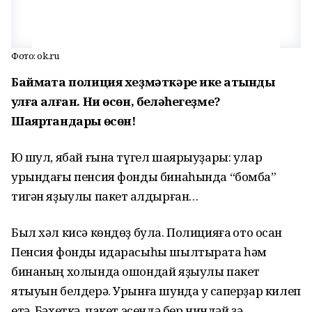
Фото: ok.ru
Баймаҡта полиция хеҙмәткәре ике ҡатынды
ҡулға алған. Ни өсөн, беләһегеҙме?
Шаяртҡандары өсөн!
Юҡ шул, ябай ғына түгел шаярыуҙары: улар
урындағы пенсия фонды бинаһында “бомба”
тигән яҙыулы пакет ҡалдырған…
Был хәл кисә көндөҙ була. Полицияға ҡото осҡан
Пенсия фонды идарасыһы шылтырата һәм
бинаның холында ошондай яҙыулы пакет
ятыуын белдерә. Урынға шунда уҡ саперҙар килеп
етә. Бәхеткә, пакет эсендә бер ниндәй ҙә