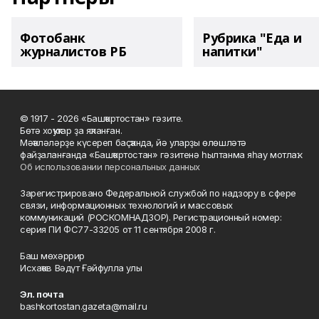
Фотобанк
Рубрика "Еда и
журналистов РБ
напитки"
© 1917 - 2026 «Башҡортостан» гәзите.
Бөтә хоҡуҡтар ҙа яҡланған.
Мәҡәләләрҙе күсереп баҫҡанда, йә уларҙы өлөшләтә
файҙаланғанда «Башҡортостан» гәзитенә һылтанма яһау мотлаҡ.
Об использовании персональных данных
Зарегистрировано Федеральной службой по надзору в сфере
связи, информационных технологий и массовых
коммуникаций (РОСКОМНАДЗОР). Регистрационный номер:
серия ПИ ФС77-33205 от 11 сентября 2008 г.
Баш мөхәррир
Исхаҡов Вәдүт Ғәйфулла улы
Эл. почта
bashkortostan.gazeta@mail.ru