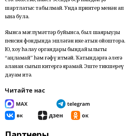
шартлатҡыс табылмай. Унда принтер менән ҡап
ҡына була.
Яҡынса мәғлүмәттәр буйынса, был шаярыуҙы
пенсия фондында эшләгән ике ҡатын ойоштора.
Юҡ, хоҡуҡ һаҡлау органдары бындай ҡылыҡты
“аңламай” һәм ғәфү итмәй. Ҡатындарға әлегә
ҡаланан сығып китергә ярамай. Эште тикшереү
дауам итә.
Читайте нас
Партнеры