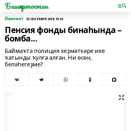
Башҡортостан
Йәмғиәт
25 СЕНТЯБРЯ 2019, 15:10
Пенсия фонды бинаһында –
бомба...
Баймаҡта полиция хеҙмәткәре ике
ҡатынды ҡулға алған. Ни өсөн,
беләһегеҙме?