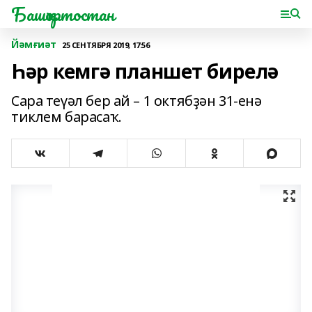
Башҡортостан
Йәмғиәт
25 СЕНТЯБРЯ 2019, 17:56
Һәр кемгә планшет бирелә
Сара теүәл бер ай – 1 октябҙән 31-енә
тиклем барасаҡ.