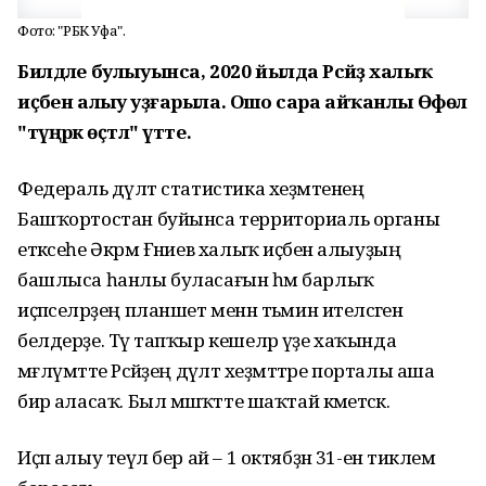
Фото: "РБК Уфа".
Билдәле булыуынса, 2020 йылда Рәсәйҙә халыҡ
иҫәбен алыу уҙғарыла. Ошо сара айҡанлы Өфөлә
"түңәрәк өҫтәл" үтте.
Федераль дәүләт статистика хеҙмәтенең
Башҡортостан буйынса территориаль органы
етәксеһе Әкрәм Ғәниев халыҡ иҫәбен алыуҙың
башлыса һанлы буласағын һәм барлыҡ
иҫәпселәрҙең планшет менән тәьмин ителәсәген
белдерҙе. Тәү тапҡыр кешеләр үҙе хаҡында
мәғлүмәтте Рәсәйҙең дәүләт хеҙмәттәре порталы аша
бирә аласаҡ. Был мәшәҡәтте шаҡтай кәметәсәк.
Иҫәп алыу теүәл бер ай – 1 октябҙән 31-енә тиклем