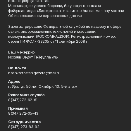
Бөтә хоҡуҡтар ҙа яҡланған.
Мәҡәләләрҙе күсереп баҫҡанда, йә уларҙы өлөшләтә
файҙаланғанда «Башҡортостан» гәзитенә һылтанма яһау мотлаҡ.
Об использовании персональных данных
Зарегистрировано Федеральной службой по надзору в сфере
связи, информационных технологий и массовых
коммуникаций (РОСКОМНАДЗОР). Регистрационный номер:
серия ПИ ФС77-33205 от 11 сентября 2008 г.
Баш мөхәррир
Исхаҡов Вәдүт Ғәйфулла улы
Эл. почта
bashkortostan.gazeta@mail.ru
Адрес
г. Уфа, ул. 50 лет Октября, 13, 5-й этаж
Рекламная служба
8(347)272-62-61
Приемная
8(347)272-05-43
Сотрудничество
8(347) 273-83-92