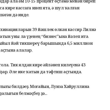
дар ала һәм 10-15 процент өҫтәмә менән биреп
са кире кассаға инеп ята, ә шул ҡалған
әгән дә инде.
хинацияларын 39 йәшлек өлкән кассир Лилиә
ҡатын уны ла үҙенең “бизнес”ына йәлеп итә.
быйыл йәй тикшереү барышында 6,5 миллион
 аҫтына алалар.
тола. Тик ялдан кире әйләнеп килеүенә 43
ар. Әле ике ҡатын да тәфтиш аҫтында.
лығы билдәһеҙ. Моғайын, Луиза Хәйруллина
алығын белмәҫбеҙ ҙә...