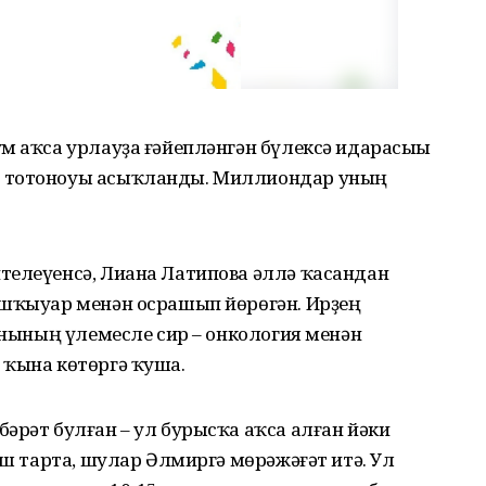
м аҡса урлауҙа ғәйепләнгән бүлексә идарасыһы
ә тотоноуы асыҡланды. Миллиондар уның
телеүенсә, Лиана Латипова әллә ҡасандан
эшҡыуар менән осрашып йөрөгән. Ирҙең
тынының үлемесле сир – онкология менән
 ҡына көтөргә ҡуша.
әрәт булған – ул бурысҡа аҡса алған йәки
аш тарта, шулар Әлмиргә мөрәжәғәт итә. Ул