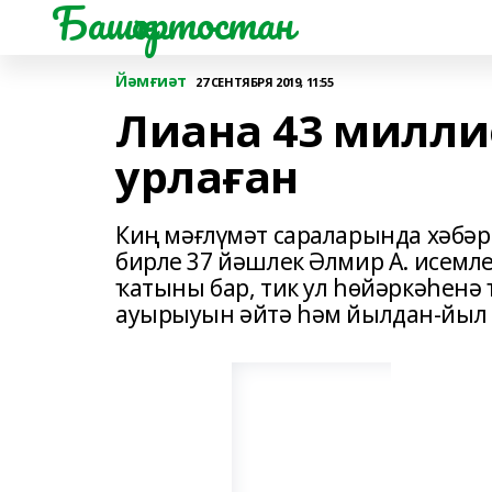
Башҡортостан
Йәмғиәт
27 СЕНТЯБРЯ 2019, 11:55
Лиана 43 милли
урлаған
Киң мәғлүмәт сараларында хәбәр
бирле 37 йәшлек Әлмир А. исемл
ҡатыны бар, тик ул һөйәркәһенә
ауырыуын әйтә һәм йылдан-йыл с