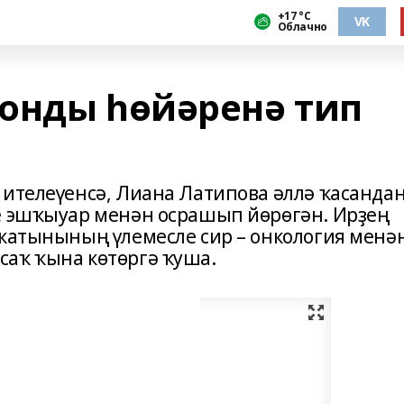
+17 °С
VK
Облачно
онды һөйәренә тип
 ителеүенсә, Лиана Латипова әллә ҡасанда
е эшҡыуар менән осрашып йөрөгән. Ирҙең
 ҡатынының үлемесле сир – онкология менә
аҡ ҡына көтөргә ҡуша.