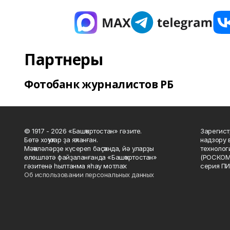
Партнеры
Фотобанк журналистов РБ
© 1917 - 2026 «Башҡортостан» гәзите.
Зарегист
Бөтә хоҡуҡтар ҙа яҡланған.
надзору 
Мәҡәләләрҙе күсереп баҫҡанда, йә уларҙы
технолог
өлөшләтә файҙаланғанда «Башҡортостан»
(РОСКОМ
гәзитенә һылтанма яһау мотлаҡ.
серия ПИ
Об использовании персональных данных