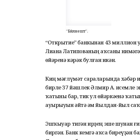
“Бәйләнештә”.
“Открытие” банкынан 43 миллион һу
Лиана Латипованың аҡсаны нимәг
һөйәренә кәрәк булған икән.
Киң мәғлүмәт сараларында хәбәр и
бирле 37 йәшлек Әлмир А. исемле 
ҡатыны бар, тик ул һөйәркәһенә ҡа
ауырыуын әйтә һәм йылдан-йыл саҡ
Эшҡыуар тигән ирҙең эше шунан ғиб
биргән. Банк кемгә аҡса биреүҙән б