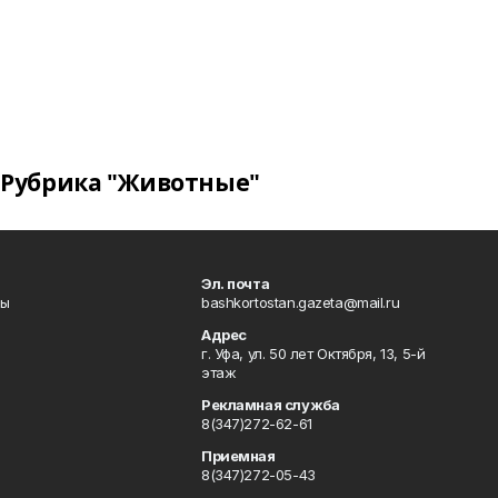
Рубрика "Животные"
Эл. почта
лы
bashkortostan.gazeta@mail.ru
Адрес
г. Уфа, ул. 50 лет Октября, 13, 5-й
этаж
Рекламная служба
8(347)272-62-61
Приемная
8(347)272-05-43