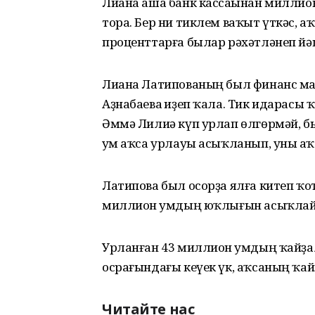
Лиана аша банк кассаһынан миллион
тора. Бер ни тиклем ваҡыт үткәс, аҡ
проценттарға былар рәхәтләнеп йәш
Лиана Латипованың был финанс ма
Аҙнабаева һиҙеп ҡала. Тик идарасы 
Әммә Лилиә күп урлап өлгөрмәй, 
һум аҡса урлауы асыҡланып, уны һаҡ
Латипова был осорҙа ялға китеп ҡо
миллион һумдың юҡлығын асыҡлайҙ
Урланған 43 миллион һумдың ҡайҙа
осрағындағы кеүек үк, аҡсаның ҡайҙ
Читайте нас