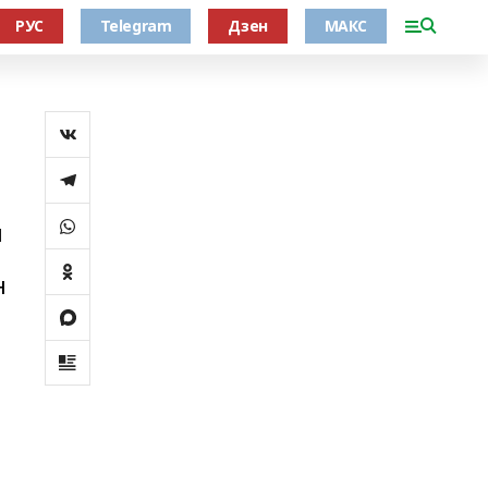
РУС
Telegram
Дзен
МАКС
н
н