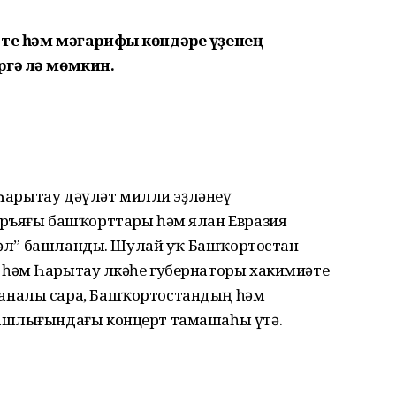
әте һәм мәғарифы көндәре үҙенең
ргә лә мөмкин.
е Һарытау дәүләт милли эҙләнеү
аръяғы башҡорттары һәм ялан Евразия
ҫтәл” башланды. Шулай уҡ Башҡортостан
һәм Һарытау өлкәһе губернаторы хакимиәте
аналы сара, Башҡортостандың һәм
ашлығындағы концерт тамашаһы үтә.