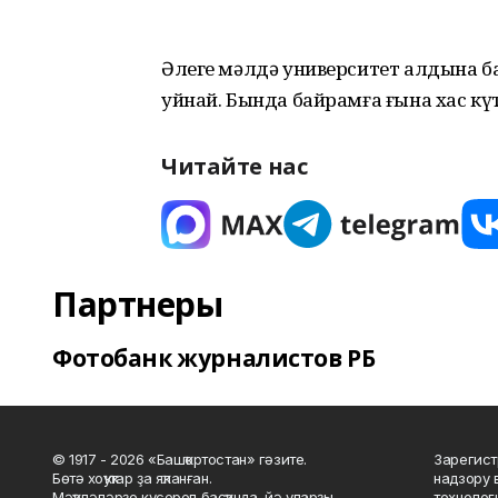
Әлеге мәлдә университет алдына б
уйнай. Бында байрамға ғына хас күтә
Читайте нас
Партнеры
Фотобанк журналистов РБ
© 1917 - 2026 «Башҡортостан» гәзите.
Зарегист
Бөтә хоҡуҡтар ҙа яҡланған.
надзору 
Мәҡәләләрҙе күсереп баҫҡанда, йә уларҙы
технолог