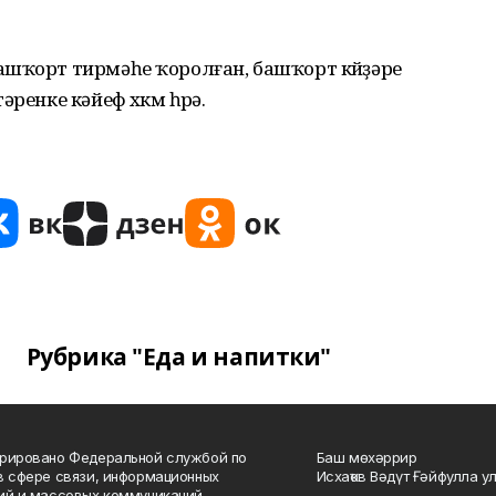
ашҡорт тирмәһе ҡоролған, башҡорт көйҙәре
ренке кәйеф хөкөм һөрә.
Рубрика "Еда и напитки"
рировано Федеральной службой по
Баш мөхәррир
в сфере связи, информационных
Исхаҡов Вәдүт Ғәйфулла у
ий и массовых коммуникаций