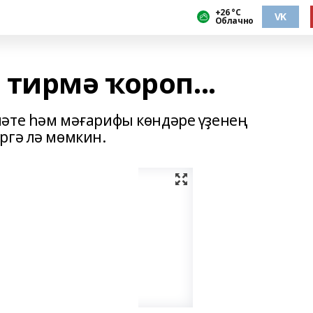
+26 °С
VK
Облачно
тирмә ҡороп...
әте һәм мәғарифы көндәре үҙенең
ргә лә мөмкин.