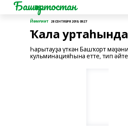
Башҡортостан
Йәмғиәт
28 СЕНТЯБРЯ 2019, 09:27
Ҡала уртаһында 
Һарытауҙа үткән Башҡорт мәҙәни
кульминацияһына етте, тип әйте