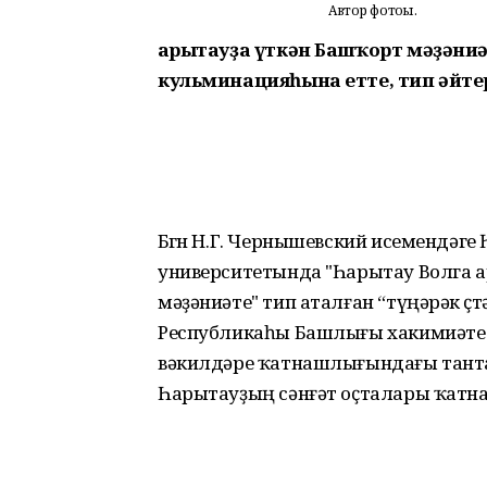
Автор фотоһы.
Һарытауҙа үткән Башҡорт мәҙәни
кульминацияһына етте, тип әйте
Бөгөн Н.Г. Чернышевский исемендәг
университетында "Һарытау Волга 
мәҙәниәте" тип аталған “түңәрәк ө
Республикаһы Башлығы хакимиәте 
вәкилдәре ҡатнашлығындағы тант
Һарытауҙың сәнғәт оҫталары ҡатн