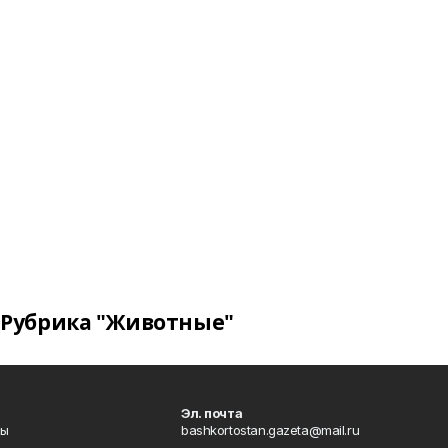
Рубрика "Животные"
Эл. почта
лы
bashkortostan.gazeta@mail.ru