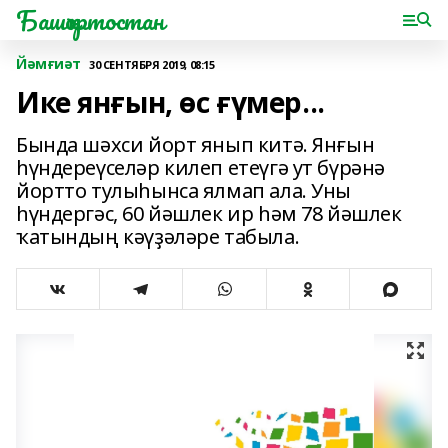
Башҡортостан
Йәмғиәт
30 СЕНТЯБРЯ 2019, 08:15
Ике янғын, өс ғүмер...
Бында шәхси йорт янып китә. Янғын
һүндереүселәр килеп етеүгә ут бүрәнә
йортто тулыһынса ялмап ала. Уны
һүндергәс, 60 йәшлек ир һәм 78 йәшлек
ҡатындың кәүҙәләре табыла.