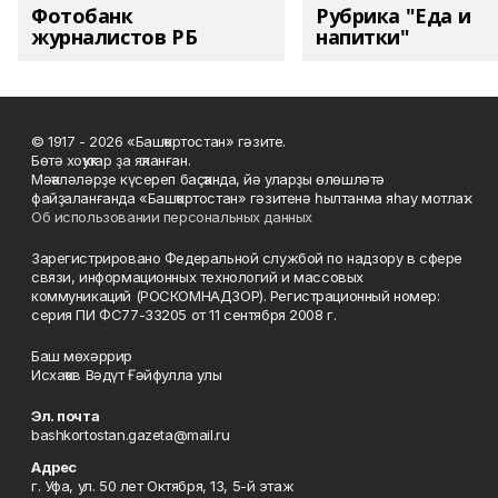
Фотобанк
Рубрика "Еда и
журналистов РБ
напитки"
© 1917 - 2026 «Башҡортостан» гәзите.
Бөтә хоҡуҡтар ҙа яҡланған.
Мәҡәләләрҙе күсереп баҫҡанда, йә уларҙы өлөшләтә
файҙаланғанда «Башҡортостан» гәзитенә һылтанма яһау мотлаҡ.
Об использовании персональных данных
Зарегистрировано Федеральной службой по надзору в сфере
связи, информационных технологий и массовых
коммуникаций (РОСКОМНАДЗОР). Регистрационный номер:
серия ПИ ФС77-33205 от 11 сентября 2008 г.
Баш мөхәррир
Исхаҡов Вәдүт Ғәйфулла улы
Эл. почта
bashkortostan.gazeta@mail.ru
Адрес
г. Уфа, ул. 50 лет Октября, 13, 5-й этаж