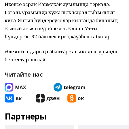
Икенсе осраҡ Йәрмәкәй ауылында теркәлә.
Гоголь урамында хужалыҡ ҡаралтыһы янып
китә. Янғын һүндереүселәр килгәндә бинаның
ҡыйығы зыян күргәне асыҡлана. Утты
һүндергәс, 62 йәшлек ирҙең кәүҙәһен табалар.
Әле янғындарҙың сәбәптәре асыҡлана, урында
белгестәр эшләй.
Читайте нас
Партнеры