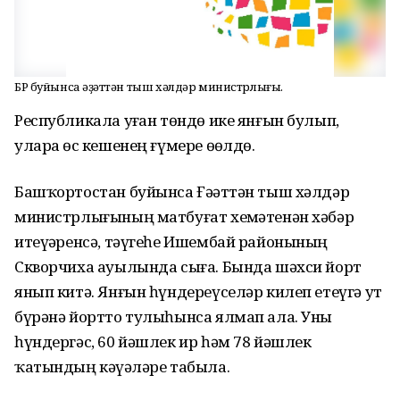
БР буйынса Ғәҙәттән тыш хәлдәр министрлығы.
Республикала уҙған төндө ике янғын булып,
уларҙа өс кешенең ғүмере өҙөлдө.
Башҡортостан буйынса Ғәҙәттән тыш хәлдәр
министрлығының матбуғат хеҙмәтенән хәбәр
итеүҙәренсә, тәүгеһе Ишембай районының
Скворчиха ауылында сыға. Бында шәхси йорт
янып китә. Янғын һүндереүселәр килеп етеүгә ут
бүрәнә йортто тулыһынса ялмап ала. Уны
һүндергәс, 60 йәшлек ир һәм 78 йәшлек
ҡатындың кәүҙәләре табыла.