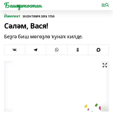
Башҡортостан
Йәмғиәт
30 СЕНТЯБРЯ 2019, 17:50
Сәләм, Вася!
Беҙгә биш мөгөҙлө ҡунаҡ килде.