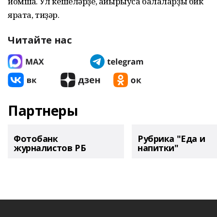
йомшаҡ. Ул кешеләрҙе, айырыуса балаларҙы бик
ярата, тиҙәр.
Читайте нас
Партнеры
Фотобанк
Рубрика "Еда и
журналистов РБ
напитки"