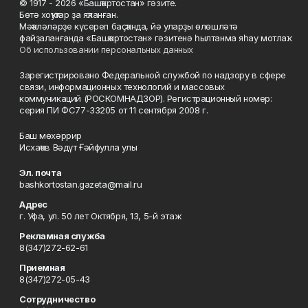
© 1917 - 2026 «Башҡортостан» гәзите.
Бөтә хоҡуҡтар ҙа яҡланған.
Мәҡәләләрҙе күсереп баҫҡанда, йә уларҙы өлөшләтә
файҙаланғанда «Башҡортостан» гәзитенә һылтанма яһау мотлаҡ.
Об использовании персональных данных
Зарегистрировано Федеральной службой по надзору в сфере
связи, информационных технологий и массовых
коммуникаций (РОСКОМНАДЗОР). Регистрационный номер:
серия ПИ ФС77-33205 от 11 сентября 2008 г.
Баш мөхәррир
Исхаҡов Вәдүт Ғәйфулла улы
Эл. почта
bashkortostan.gazeta@mail.ru
Адрес
г. Уфа, ул. 50 лет Октября, 13, 5-й этаж
Рекламная служба
8(347)272-62-61
Приемная
8(347)272-05-43
Сотрудничество