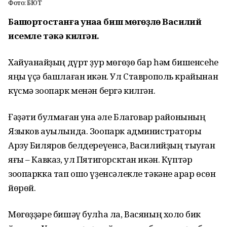
Фото: БЮТ
Башҡортостанға ҡунаҡҡа биш мөгөҙлө Василий
исемле тәкә килгән.
Хайуанҡайҙың дүрт ҙур мөгөҙө бар һәм бишенсеһе
яңы үҫә башлаған икән. Ул Ставрополь крайынан
күсмә зоопарк менән бергә килгән.
Ғәҙәти булмаған ҡунаҡ әле Благовар районының
Языков ауылында. Зоопарк администраторы
Арзу Биляров белдереүенсә, Василийҙың тыуған
яғы – Кавказ, ул Пятигорсктан икән. Күптәр
зоопаркка тап ошо үҙенсәлекле тәкәне ҡарар өсөн
йөрөй.
Мөгөҙҙәре бишәү булһа ла, Васяның холҡо бик