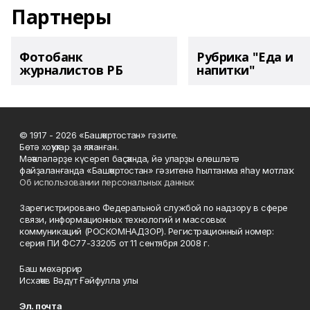
Партнеры
Фотобанк
Рубрика "Еда и
журналистов РБ
напитки"
© 1917 - 2026 «Башҡортостан» гәзите.
Бөтә хоҡуҡтар ҙа яҡланған.
Мәҡәләләрҙе күсереп баҫҡанда, йә уларҙы өлөшләтә
файҙаланғанда «Башҡортостан» гәзитенә һылтанма яһау мотлаҡ.
Об использовании персональных данных
Зарегистрировано Федеральной службой по надзору в сфере
связи, информационных технологий и массовых
коммуникаций (РОСКОМНАДЗОР). Регистрационный номер:
серия ПИ ФС77-33205 от 11 сентября 2008 г.
Баш мөхәррир
Исхаҡов Вәдүт Ғәйфулла улы
Эл. почта