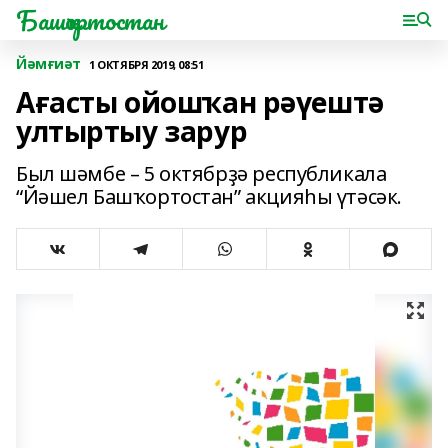
Башҡортостан
Йәмғиәт
1 ОКТЯБРЯ 2019, 08:51
Ағасты ойошҡан рәүештә
ултыртыу зарур
Был шәмбе – 5 октябрҙә республикала
“Йәшел Башҡортостан” акцияһы үтәсәк.