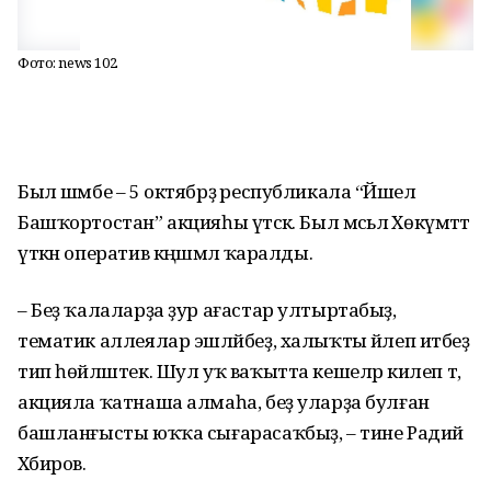
Фото: news 102
Был шәмбе – 5 октябрҙә республикала “Йәшел
Башҡортостан” акцияһы үтәсәк. Был мәсьәлә Хөкүмәттә
үткән оператив кәңәшмәлә ҡаралды.
– Беҙ ҡалаларҙа ҙур ағастар ултыртабыҙ,
тематик аллеялар эшләйбеҙ, халыҡты йәлеп итәбеҙ
тип һөйләштек. Шул уҡ ваҡытта кешеләр килеп тә,
акцияла ҡатнаша алмаһа, беҙ уларҙа булған
башланғысты юҡҡа сығарасаҡбыҙ, – тине Радий
Хәбиров.