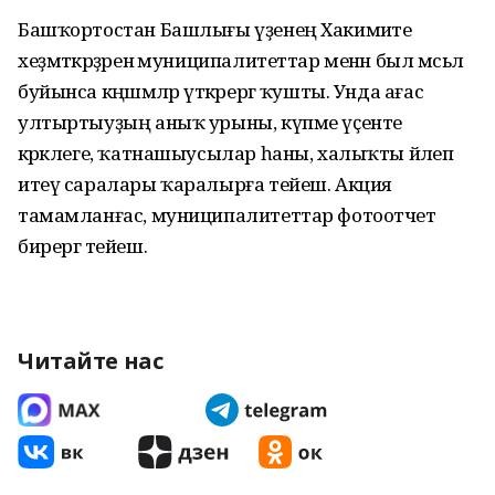
Башҡортостан Башлығы үҙенең Хакимиәте
хеҙмәткәрҙәренә муниципалитеттар менән был мәсьәлә
буйынса кәңәшмәләр үткәрергә ҡушты. Унда ағас
ултыртыуҙың аныҡ урыны, күпме үҫенте
кәрәклеге, ҡатнашыусылар һаны, халыҡты йәлеп
итеү саралары ҡаралырға тейеш. Акция
тамамланғас, муниципалитеттар фотоотчет
бирергә тейеш.
Читайте нас