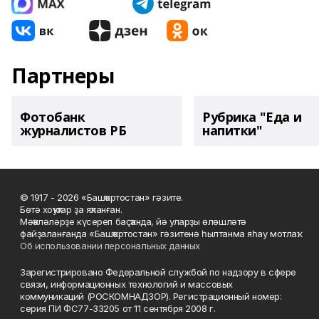
Партнеры
Фотобанк
Рубрика "Еда и
журналистов РБ
напитки"
© 1917 - 2026 «Башҡортостан» гәзите.
Бөтә хоҡуҡтар ҙа яҡланған.
Мәҡәләләрҙе күсереп баҫҡанда, йә уларҙы өлөшләтә
файҙаланғанда «Башҡортостан» гәзитенә һылтанма яһау мотлаҡ.
Об использовании персональных данных
Зарегистрировано Федеральной службой по надзору в сфере
связи, информационных технологий и массовых
коммуникаций (РОСКОМНАДЗОР). Регистрационный номер:
серия ПИ ФС77-33205 от 11 сентября 2008 г.