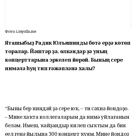
Фото: i.mycdn.me
Яҡташыбыҙ Радик Юлъяҡшинды бөтә ерҙә көтөп
торалар. Йәштәр ҙә, өлкәндәр ҙә уның
концерттарына эркелеп йөрөй. Бының сере
нимәлә һуң тип ғәжәпләнә халыҡ?
“Бының бер ниндәй ҙә сере юҡ, – ти сәхнә йондоҙо.
– Минең хаҡта коллегаларым да нимә уйлағанын
беләм. Имеш, ҡайҙандыр килеп сыҡтым да бик
еңел генә йылына 300 концерт ҡуям. Мине йондоҙ