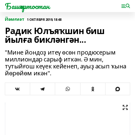
Башҡортостан
Йәмғиәт
1 ОКТЯБРЯ 2019, 18:48
Радик Юлъяҡшин биш
йылға бикләнгән...
"Мине йондоҙ итеү өсөн продюсерым
миллиондар сарыф иткән. Ә мин,
тутыйғош кеүек кейенеп, ауыҙ асып ҡына
йөрөйөм икән".