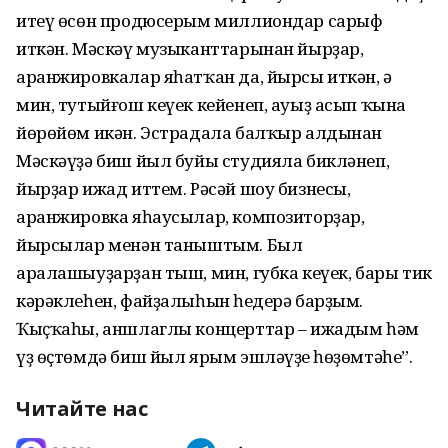
итеү өсөн продюсерым миллиондар сарыф
иткән. Мәскәү музыканттарынан йырҙар,
аранжировкалар яһатҡан да, йырсы иткән, ә
мин, тутыйғош кеүек кейенеп, ауыҙ асып ҡына
йөрөйөм икән. Эстрадала балҡыр алдынан
Мәскәүҙә биш йыл буйы студияла бикләнеп,
йырҙар ижад иттем. Рәсәй шоу бизнесы,
аранжировка яһаусылар, композиторҙар,
йырсылар менән таныштым. Был
аралашыуҙарҙан тыш, мин, губка кеүек, бары тик
кәрәклеһен, файҙалыһын һеңдерә барҙым.
Ҡыҫҡаһы, аншлаглы концерттар – ижадым һәм
үҙ өҫтөмдә биш йыл ярым эшләүҙең һөҙөмтәһе”.
Читайте нас