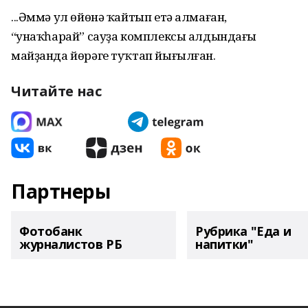
...Әммә ул өйөнә ҡайтып етә алмаған,
“Ҡунаҡһарай” сауҙа комплексы алдындағы
майҙанда йөрәге туҡтап йығылған.
Читайте нас
Партнеры
Фотобанк
Рубрика "Еда и
журналистов РБ
напитки"