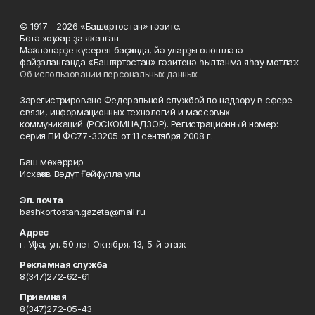
© 1917 - 2026 «Башҡортостан» гәзите.
Бөтә хоҡуҡтар ҙа яҡланған.
Мәҡәләләрҙе күсереп баҫҡанда, йә уларҙы өлөшләтә
файҙаланғанда «Башҡортостан» гәзитенә һылтанма яһау мотлаҡ.
Об использовании персональных данных
Зарегистрировано Федеральной службой по надзору в сфере
связи, информационных технологий и массовых
коммуникаций (РОСКОМНАДЗОР). Регистрационный номер:
серия ПИ ФС77-33205 от 11 сентября 2008 г.
Баш мөхәррир
Исхаҡов Вәдүт Ғәйфулла улы
Эл. почта
bashkortostan.gazeta@mail.ru
Адрес
г. Уфа, ул. 50 лет Октября, 13, 5-й этаж
Рекламная служба
8(347)272-62-61
Приемная
8(347)272-05-43