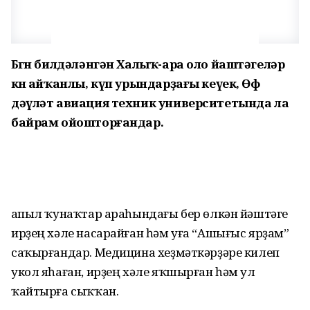
Бөгөн билдәләнгән Халыҡ-ара оло йаштәгеләр
көнө айҡанлы, күп урындарҙағы кеүек, Өфө
дәүләт авиация техник университетында ла
байрам ойошторғандар.
Ҡапыл ҡунаҡтар араһындағы бер өлкән йәштәге
ирҙең хәле насарайған һәм уға “Ашығыс ярҙам”
саҡырғандар. Медицина хеҙмәткәрҙәре килеп
укол яһаған, ирҙең хәле яҡшырған һәм ул
ҡайтырға сыҡҡан.