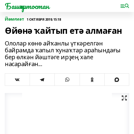
Башҡортостан
Йәмғиәт
1 ОКТЯБРЯ 2019, 15:18
Өйөнә ҡайтып етә алмаған
Ололар көнө айҡанлы үткәрелгән
байрамда ҡапыл ҡунаҡтар араһындағы
бер өлкән йәштәге ирҙең хәле
насарайған...