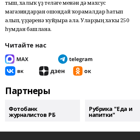
тыш, халыҡ үҙ теләге менән дә махсус
магазиндарҙан ошондай ҡорамалдар һатып
алып, үҙҙәренә ҡуйҙыра ала. Уларҙың хаҡы 250
һумдан башлана.
Читайте нас
Партнеры
Фотобанк
Рубрика "Еда и
журналистов РБ
напитки"