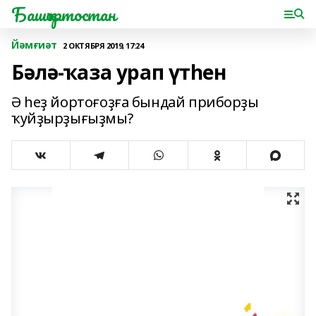
Башҡортостан
Йәмғиәт
2 ОКТЯБРЯ 2019, 17:24
Бәлә-ҡаза урап үтһен
Ә һеҙ йортоғоҙға бындай приборҙы
ҡуйҙырҙығыҙмы?