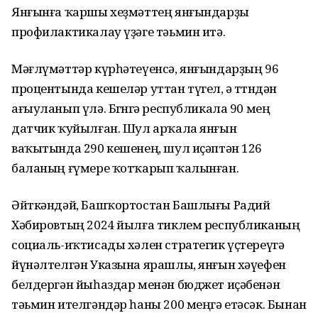
Янғынға ҡаршы хеҙмәттең янғындарҙы
профилактикалау үҙәге тәьмин итә.
Мәғлүмәттәр күрһәтеүенсә, янғындарҙың 96
процентында кешеләр уттан түгел, ә төтөндән
ағыуланып үлә. Бөгөнгә республикала 90 мең
датчик ҡуйылған. Шул арҡала янғын
ваҡытында 290 кешенең, шул иҫәптән 126
баланың ғүмере ҡотҡарып ҡалынған.
Әйткәндәй, Башҡортостан Башлығы Радий
Хәбировтың 2024 йылға тиклем республиканың
социаль-иҡтисады хәлен стратегик үҫтереүгә
йүнәлтелгән Указына ярашлы, янғын хәүефен
белдергән йыһаздар менән бюджет иҫәбенән
тәьмин ителгәндәр һаны 200 меңгә етәсәк. Бынан