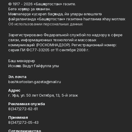
© 1917 - 2026 «Башҡортостан» гәзите.
Бөтә хоҡуҡтар ҙа яҡланған.
Мәҡәләләрҙе күсереп баҫҡанда, йә уларҙы өлөшләтә
файҙаланғанда «Башҡортостан» гәзитенә һылтанма яһау мотлаҡ.
Об использовании персональных данных
Зарегистрировано Федеральной службой по надзору в сфере
связи, информационных технологий и массовых
коммуникаций (РОСКОМНАДЗОР). Регистрационный номер:
серия ПИ ФС77-33205 от 11 сентября 2008 г.
Баш мөхәррир
Исхаҡов Вәдүт Ғәйфулла улы
Эл. почта
bashkortostan.gazeta@mail.ru
Адрес
г. Уфа, ул. 50 лет Октября, 13, 5-й этаж
Рекламная служба
8(347)272-62-61
Приемная
8(347)272-05-43
Сотрудничество