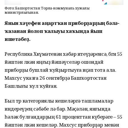
Фото: Башҡортостан Торлаҡ-коммуналь хужалыҡ
министрлығынан.
Янғын хәүефен аңғартҡан приборҙарҙың бәлә-
ҡазанан йолоп ҡалыуы хаҡында йыш
ишетәбеҙ.
Республика Хөкүмәтенән хәбәр итеүҙәренсә, бөгөн 55
йәштән өлкән яңғыҙ йәшәүселәр ошондай
приборҙы бушлай ҡуйҙыртыуға иҫәп тота ала.
Махсус указға 26 сентябрҙә Башҡортостан
Башлығы ҡул ҡуйған.
Был төр категориялы кешеләргә ташламалар
индереүҙең сәбәбе лә бар. Мәҫәлән, янғында
һәләк булғандарҙың 61 проценттан күберәге – 55
йәштән өлкән кешеләр. Махсус приборҙар менән