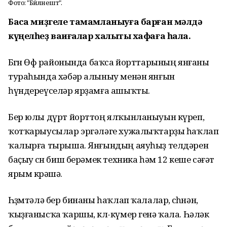
Фото: "Бәйләнештә".
Баҡса миҙгеле тамамланыуға барған мәлдә
күңелһеҙ ваҡиғалар халыҡты хафаға һала.
Бөгөн Өфө районында баҡса йорттарының янғаны
тураһында хәбәр алыныу менән янғын
һүндереүселәр ярҙамға ашыҡты.
Бер юлы дүрт йорттоң ялҡынланыуын күреп,
ҡотҡарыусылар эргәләге хужалыҡтарҙы һаҡлап
ҡалырға тырыша. Янғындың аяуһыҙ телдәрен
баҫыу өсөн биш берәмек техника һәм 12 кеше сәғәт
ярым көрәшә.
Һөҙөмтәлә бер бинаны һаҡлап ҡалалар, өсөһөнән,
ҡыҙғанысҡа ҡаршы, көл-күмер генә ҡала. Һәләк