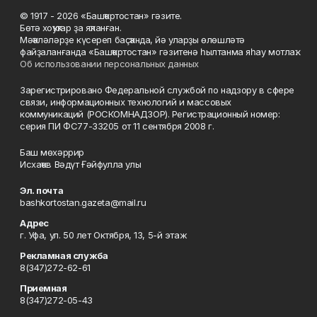
© 1917 - 2026 «Башҡортостан» гәзите.
Бөтә хоҡуҡтар ҙа яҡланған.
Мәҡәләләрҙе күсереп баҫҡанда, йә уларҙы өлөшләтә
файҙаланғанда «Башҡортостан» гәзитенә һылтанма яһау мотлаҡ.
Об использовании персональных данных
Зарегистрировано Федеральной службой по надзору в сфере
связи, информационных технологий и массовых
коммуникаций (РОСКОМНАДЗОР). Регистрационный номер:
серия ПИ ФС77-33205 от 11 сентября 2008 г.
Баш мөхәррир
Исхаҡов Вәдүт Ғәйфулла улы
Эл. почта
bashkortostan.gazeta@mail.ru
Адрес
г. Уфа, ул. 50 лет Октября, 13, 5-й этаж
Рекламная служба
8(347)272-62-61
Приемная
8(347)272-05-43