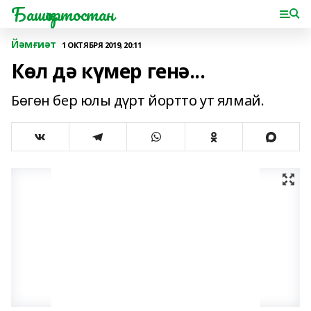
Башҡортостан
Йәмғиәт
1 ОКТЯБРЯ 2019, 20:11
Көл дә күмер генә...
Бөгөн бер юлы дүрт йортто ут ялмай.