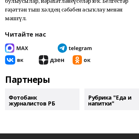
булыусылар, йәрәхәтләнеүселәр юҡ. Белгестәр
ғәҙәттән тыш хәлдең сәбәбен асыҡлау менән
мәшғүл.
Читайте нас
Партнеры
Фотобанк
Рубрика "Еда и
журналистов РБ
напитки"