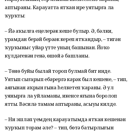
аптыраны. Карауатта ятҡан ирҙе уятырға ла
ҡурҡты:
– Йә аҡылға еңелерәк кеше булыр. Ә, бәлки,
урамдан берәй берәҙәк кереп ятҡандыр, – тигән
ҡурҡыныс уйҙар үтте уның башынан. Йоҡо
күлдәгенән генә, өшөй ҙә башланы.
– Төнө буйы былай тороп булмай бит инде.
Уятып сығарып ебәрергә кәрәк был кешене, – тип,
аяғынан аҡрын ғына һелкетеп ҡараны. Ә ул
уянырға ла уйламаны, икенсе яғына боролоп
ятты. Вәсилә тамам аптыраны, асыуы килде.
– Ни эшләп үҙемдең карауатымда ятҡан кешенән
ҡурҡып торам әле? – тип, бөтә батырлығын