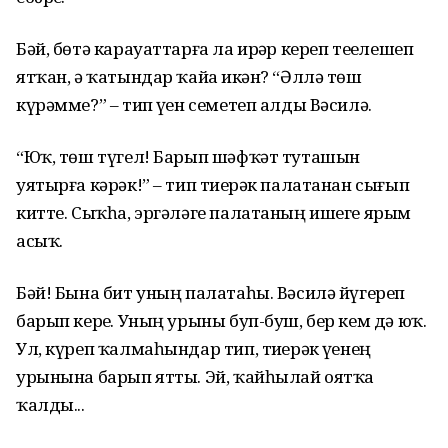
Бәй, бөтә карауаттарға ла ирҙәр кереп теҙелешеп
ятҡан, ә ҡатындар ҡайҙа икән? “Әллә төш
күрәмме?” – тип үҙен семетеп алды Вәсилә.
“Юҡ, төш түгел! Барып шәфҡәт туташын
уятырға кәрәк!” – тип тиҙерәк палатанан сығып
китте. Сыҡһа, эргәләге палатаның ишеге ярым
асыҡ.
Бәй! Бына бит уның палатаһы. Вәсилә йүгереп
барып керҙе. Уның урыны буп-буш, бер кем дә юҡ.
Ул, күреп ҡалмаһындар тип, тиҙерәк үҙенең
урынына барып ятты. Эй, ҡайһылай оятҡа
ҡалды...