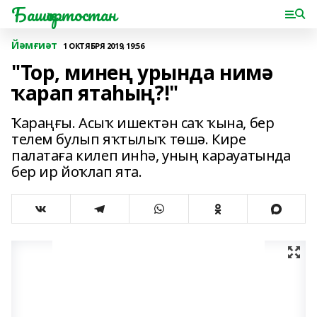
Башҡортостан
Йәмғиәт
1 ОКТЯБРЯ 2019, 19:56
"Тор, минең урында нимә
ҡарап ятаһың?!"
Ҡараңғы. Асыҡ ишектән саҡ ҡына, бер
телем булып яҡтылыҡ төшә. Кире
палатаға килеп инһә, уның карауатында
бер ир йоҡлап ята.