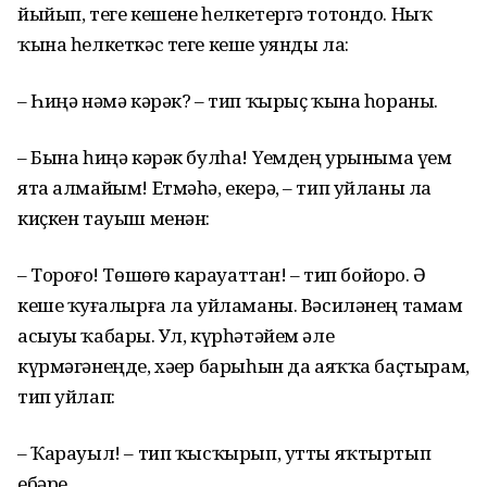
йыйып, теге кешене һелкетергә тотондо. Ныҡ
ҡына һелкеткәс теге кеше уянды ла:
– Һиңә нәмә кәрәк? – тип ҡырыҫ ҡына һораны.
– Бына һиңә кәрәк булһа! Үҙемдең урыныма үҙем
ята алмайым! Етмәһә, екерә, – тип уйланы ла
киҫкен тауыш менән:
– Тороғоҙ! Төшөгөҙ карауаттан! – тип бойорҙо. Ә
кеше ҡуҙғалырға ла уйламаны. Вәсиләнең тамам
асыуы ҡабарҙы. Ул, күрһәтәйем әле
күрмәгәнеңде, хәҙер барыһын да аяҡҡа баҫтырам,
тип уйлап:
– Ҡарауыл! – тип ҡысҡырып, утты яҡтыртып
ебәрҙе.