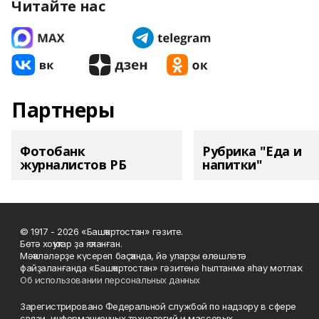
Читайте нас
Партнеры
Фотобанк
Рубрика "Еда и
журналистов РБ
напитки"
© 1917 - 2026 «Башҡортостан» гәзите.
Бөтә хоҡуҡтар ҙа яҡланған.
Мәҡәләләрҙе күсереп баҫҡанда, йә уларҙы өлөшләтә
файҙаланғанда «Башҡортостан» гәзитенә һылтанма яһау мотлаҡ.
Об использовании персональных данных
Зарегистрировано Федеральной службой по надзору в сфере
связи, информационных технологий и массовых