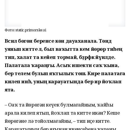
Фото: static.primorske.si
Вәсилә бөгөн беренсе көн дауаханала. Төндә
уянып китте лә, был ваҡытта кем йөрөр тиһең
тип, халат та кейеп тормай, бәҙрәфкә йүнәлде.
Палатала ҡараңғы. Асыҡ ишектән саҡ ҡына,
бер телем булып яҡтылыҡ төшә. Кире палатаға
килеп инһә, уның карауатында бер ир йоҡлап
ята.
– Оҙаҡ та йөрөгән кеүек булмағайным, ҡайһы
арала килеп ятып, йоҡлап та китте икән? Кеше
йөрөгәне лә тойолмағайны, – тип иҫе китте.
Карауатының бер яғынан икенсеһенә ҡараны,