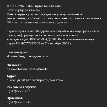
© 1917 - 2026 «Башҡортостан» гәзите.
Бөтә хоҡуҡтар ҙа яҡланған.
Мәҡәләләрҙе күсереп баҫҡанда, йә уларҙы өлөшләтә
файҙаланғанда «Башҡортостан» гәзитенә һылтанма яһау мотлаҡ.
Об использовании персональных данных
Зарегистрировано Федеральной службой по надзору в сфере
связи, информационных технологий и массовых
коммуникаций (РОСКОМНАДЗОР). Регистрационный номер:
серия ПИ ФС77-33205 от 11 сентября 2008 г.
Баш мөхәррир
Исхаҡов Вәдүт Ғәйфулла улы
Эл. почта
bashkortostan.gazeta@mail.ru
Адрес
г. Уфа, ул. 50 лет Октября, 13, 5-й этаж
Рекламная служба
8(347)272-62-61
Приемная
8(347)272-05-43