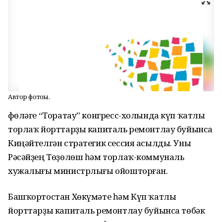
Автор фотоһы.
Өфөләге “Торатау” конгресс-холында күп ҡатлы
торлаҡ йорттарҙы капиталь ремонтлау буйынса
Киңәйтелгән стратегик сессия асылды. Уны
Рәсәйҙең Төҙөлөш һәм торлаҡ-коммуналь
хужалығы министрлығы ойошторған.
Башҡортостан Хөкүмәте һәм Күп ҡатлы
йорттарҙы капиталь ремонтлау буйынса төбәк