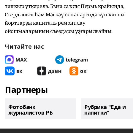
тапҡыр үткәрелә. Быға саҡлы Пермь крайында,
Свердловск һәм Мәскәү өлкәләрендә күп ҡатлы
йорттарҙы капиталь ремонтлау
ойошмаларының съездары уҙғарылғайны.
Читайте нас
Партнеры
Фотобанк
Рубрика "Еда и
журналистов РБ
напитки"