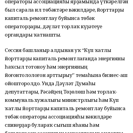
операторы ассоциацияһы ярҙамында үткәрелгән
был сарала ил төбәктәре вәкилдәре, йорттарҙы
капиталь ремонтлау буйынса төбәк
операторҙары, дәүләт торлаҡ күҙәтеүе
органдары ҡатнашты.
Сессия башланыр алдынан уҡ “Күп ҡатлы
йорттарҙы капиталь ремонтлағанда энергияны
һаҡсыл тотоноу һәм энергияның
йоғонтололоғон арттырыу” темаһына бизнес-аш
ойошторолдо. Унда Дәүләт Думаһы
депутаттары, Рәсәйҙең Төҙөлөш һәм торлаҡ-
коммуналь хужалығы министрлығы һәм Күп
ҡатлы йорттарҙы капиталь ремонтлау буйынса
төбәк операторы ассоциацияһы вәкилдәре
спикерҙар булараҡ сығыш яһаны һәм