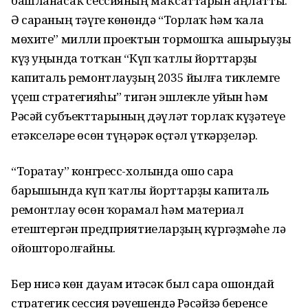
башланасаҡ сессияның маҡсаттарын аңлатты.
Ә сараның тәүге көнөндә “Торлаҡ һәм ҡала
мөхите” милли проектын тормошҡа ашырыуҙы
күҙ уңында тотҡан “Күп ҡатлы йорттарҙы
капиталь ремонтлауҙың 2035 йылға тиклемге
үҫеш стратегияһы” тигән эшлекле уйын һәм
Рәсәй субъекттарының дәүләт торлаҡ күҙәтеүе
етәкселәре өсөн түңәрәк өҫтәл үткәрҙеләр.
“Торатау” конгресс-холында ошо сара
барышында күп ҡатлы йорттарҙы капиталь
ремонтлау өсөн ҡорамал һәм материал
етештергән предприятиеларҙың күргәҙмәһе лә
ойошторолғайны.
Бер нисә көн дауам итәсәк был сара ошондай
стратегик сессия рәүешендә Рәсәйҙә беренсе