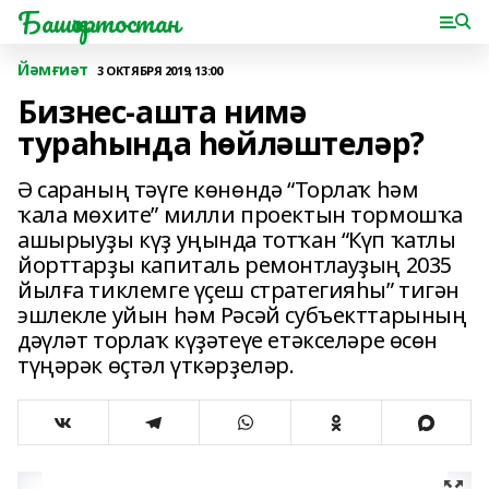
Башҡортостан
Йәмғиәт
3 ОКТЯБРЯ 2019, 13:00
Бизнес-ашта нимә
тураһында һөйләштеләр?
Ә сараның тәүге көнөндә “Торлаҡ һәм
ҡала мөхите” милли проектын тормошҡа
ашырыуҙы күҙ уңында тотҡан “Күп ҡатлы
йорттарҙы капиталь ремонтлауҙың 2035
йылға тиклемге үҫеш стратегияһы” тигән
эшлекле уйын һәм Рәсәй субъекттарының
дәүләт торлаҡ күҙәтеүе етәкселәре өсөн
түңәрәк өҫтәл үткәрҙеләр.