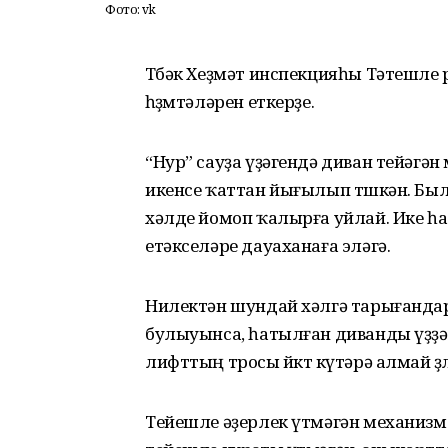
Фото: vk
Төбәк Хеҙмәт инспекцияһы Тәтешле
һөҙөмтәләрен еткерҙе.
“Нур” сауҙа үҙәгендә диван тейәгә
икенсе ҡаттан йығылып төшкән. Был
хәлде йомоп ҡалырға уйлай. Ике һа
етәкселәре дауаханаға эләгә.
Нилектән шундай хәлгә тарығандар
булыуынса, һатылған диванды үҙҙәр
лифттың тросы йөктө күтәрә алмай өҙ
Тейешле әҙерлек үтмәгән механиз