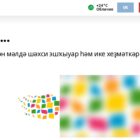
+24 °С
VK
Облачно
..
гән мәлдә шәхси эшҡыуар һәм ике хеҙмәткәр