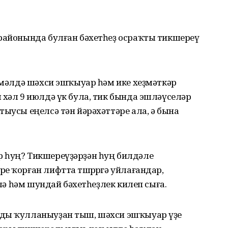
 районында булған бәхетһеҙ осраҡты тикшереү
н мәлдә шәхси эшҡыуар һәм ике хеҙмәткәр
 хәл 9 июлдә үк була, тик бында эшләүселәр
тыусы еңелсә тән йәрәхәттәре ала, ә бына
 һуң? Тикшереүҙәрҙән һуң билдәле
е ҡорған лифтта төшөрөргә уйлағандар,
өлә һәм шундай бәхетһеҙлек килеп сыға.
мды ҡулланыуҙан тыш, шәхси эшҡыуар үҙе