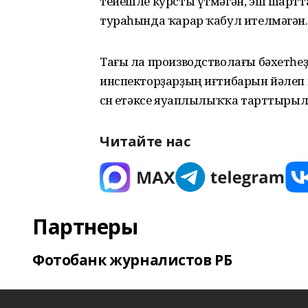
тейешле курсты үтмәгән, эш шартт
тураһында ҡарар ҡабул ителмәгән.
Тағы ла производстволағы бәхетһе
инспекторҙарҙың иғтибарын йәлеп 
өсөн етәксе яуаплылыҡҡа тарттырыл
Читайте нас
Партнеры
Фотобанк журналистов РБ