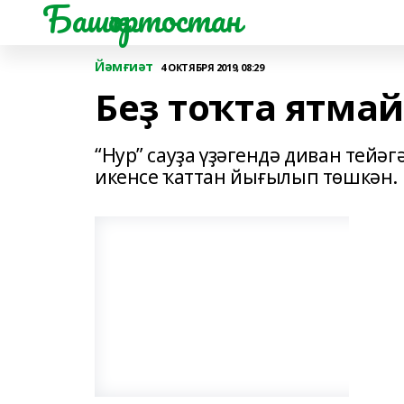
Башҡортостан
Йәмғиәт
4 ОКТЯБРЯ 2019, 08:29
Беҙ тоҡта ятмай.
“Нур” сауҙа үҙәгендә диван тейә
икенсе ҡаттан йығылып төшкән.