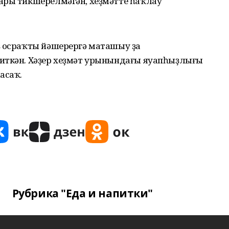
ары тикшерелмәгән, хеҙмәтте һаҡлау
ҙ осраҡты йәшерергә маташыу ҙа
иткән. Хәҙер хеҙмәт урынындағы яуапһыҙлығы
асаҡ.
Рубрика "Еда и напитки"