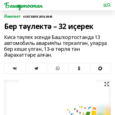
Башҡортостан
Йәмғиәт
4 ОКТЯБРЯ 2019, 09:45
Бер тәүлектә – 32 иҫерек
Кисә тәүлек эсендә Башҡортостанда 13
автомобиль аварияһы теркәлгән, уларҙа
бер кеше үлгән, 13-ө төрлө тән
йәрәхәттәре алған.