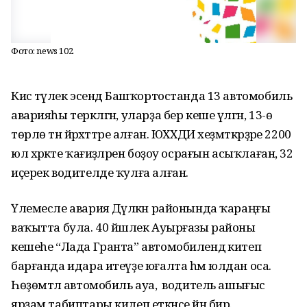
Фото: news 102
Кисә тәүлек эсендә Башҡортостанда 13 автомобиль
аварияһы теркәлгән, уларҙа бер кеше үлгән, 13-ө
төрлө тән йәрәхәттәре алған. ЮХХДИ хеҙмәткәрҙәре 2200
юл хәрәкәте ҡағиҙәләрен боҙоу осрағын асыҡлаған, 32
иҫерек водителде ҡулға алған.
Үлемесле авария Дәүләкән районында ҡараңғы
ваҡытта була. 40 йәшлек Ауырғазы районы
кешеһе “Лада Гранта” автомобилендә китеп
барғанда идара итеүҙе юғалта һәм юлдан оса.
Һөҙөмтәлә автомобиль ауа, ә водитель ашығыс
ярҙам табиптары килеп еткәнсе йән бирә.