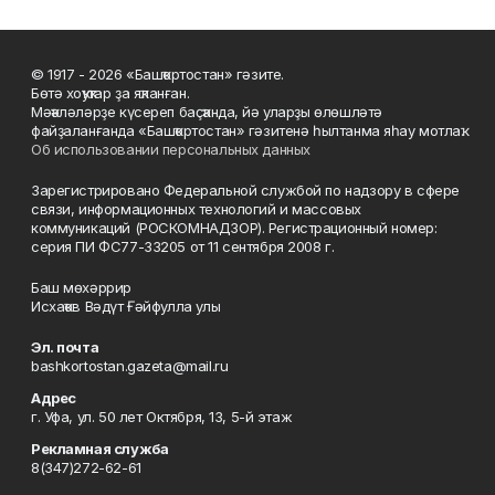
© 1917 - 2026 «Башҡортостан» гәзите.
Бөтә хоҡуҡтар ҙа яҡланған.
Мәҡәләләрҙе күсереп баҫҡанда, йә уларҙы өлөшләтә
файҙаланғанда «Башҡортостан» гәзитенә һылтанма яһау мотлаҡ.
Об использовании персональных данных
Зарегистрировано Федеральной службой по надзору в сфере
связи, информационных технологий и массовых
коммуникаций (РОСКОМНАДЗОР). Регистрационный номер:
серия ПИ ФС77-33205 от 11 сентября 2008 г.
Баш мөхәррир
Исхаҡов Вәдүт Ғәйфулла улы
Эл. почта
bashkortostan.gazeta@mail.ru
Адрес
г. Уфа, ул. 50 лет Октября, 13, 5-й этаж
Рекламная служба
8(347)272-62-61