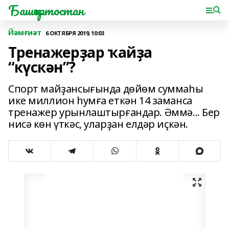
Башҡортостан
Йәмғиәт
6 ОКТЯБРЯ 2019, 10:03
Тренажерҙар ҡайҙа
“күскән”?
Спорт майҙансығында дөйөм суммаһы
ике миллион һумға еткән 14 заманса
тренажер урынлаштырғандар. Әммә... Бер
нисә көн үткәс, уларҙан елдәр иҫкән.