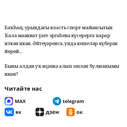
Баҡһаң, урындағы власть спорт майҙансығын
Ҡала мәҙәниәт үҙәге эргәһенә күсерергә ҡарар
иткән икән. Әйтеүҙәренсә, унда кешеләр күберәк
йөрөй...
Быны алдан уҡ иҫәпкә алып эшләп булманымы
икән?
Читайте нас