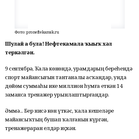
Фото: proneftekamsk.ru
Шулай ҙа була! Нефтекамала ҡыҙыҡ хәл
теркәлгән.
9 сентябрҙә, Ҡала көнөндә, урамдарҙың береһендә
спорт майҙансығын тантаналы асҡандар, унда
дөйөм суммаһы ике миллион һумға еткән 14
заманса тренажер урынлаштырғандар.
Әммә... Бер нисә көн үткәс, ҡала кешеләре
майҙансыҡтың бушап ҡалғанын күргән,
тренажерҙарҙан елдәр иҫкән.