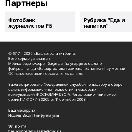
Партнеры
Фотобанк
Рубрика "Еда и
журналистов РБ
напитки"
© 1917 - 2026 «Башҡортостан» гәзите.
Бөтә хоҡуҡтар ҙа яҡланған.
Мәҡәләләрҙе күсереп баҫҡанда, йә уларҙы өлөшләтә
файҙаланғанда «Башҡортостан» гәзитенә һылтанма яһау мотлаҡ.
Об использовании персональных данных
Зарегистрировано Федеральной службой по надзору в сфере
связи, информационных технологий и массовых
коммуникаций (РОСКОМНАДЗОР). Регистрационный номер:
серия ПИ ФС77-33205 от 11 сентября 2008 г.
Баш мөхәррир
Исхаҡов Вәдүт Ғәйфулла улы
Эл. почта
bashkortostan.gazeta@mail.ru