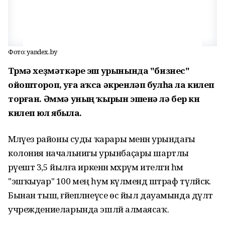
Фото: yandex.by
Төрмә хеҙмәткәре эш урынында "бизнес"
ойоштороп, уға аҡса әкренләп булһа ла килеп
торған. Әммә уның ҡырын эшенә лә бер көн
килеп юл ябыла.
Мәләүез районы суды ҡарары менән урындағы
колония начальнигы урынбаҫары шартлы
рәүештә 3,5 йылға иркенән мәхрүм ителгән һәм
"эшҡыуар" 100 мең һум күләмендә штраф түләйәсәк.
Бынан тыш, ғәйепләнеүсе өс йыл дауамында дәүләт
учреждениеларында эшләй алмаясаҡ.