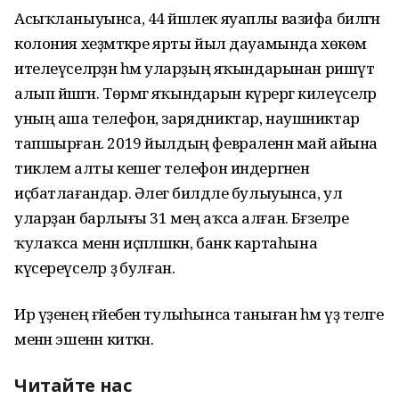
Асыҡланыуынса, 44 йәшлек яуаплы вазифа биләгән
колония хеҙмәткәре ярты йыл дауамында хөкөм
ителеүселәрҙән һәм уларҙың яҡындарынан ришүәт
алып йәшәгән. Төрмәгә яҡындарын күрергә килеүселәр
уның аша телефон, зарядниктар, наушниктар
тапшырған. 2019 йылдың февраленән май айына
тиклем алты кешегә телефон индергәнен
иҫбатлағандар. Әлегә билдәле булыуынса, ул
уларҙан барлығы 31 мең аҡса алған. Бәғзеләре
ҡулаҡса менән иҫәпләшкән, банк картаһына
күсереүселәр ҙә булған.
Ир үҙенең ғәйебен тулыһынса таныған һәм үҙ теләге
менән эшенән киткән.
Читайте нас