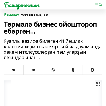
Башҡортостан
Йәмғиәт
7 ОКТЯБРЯ 2019, 18:23
Төрмәлә бизнес ойоштороп
ебәргән...
Яуаплы вазифа биләгән 44 йәшлек
колония хеҙмәткәре ярты йыл дауамында
хөкөм ителеүселәрҙән һәм уларҙың
яҡындарынан...