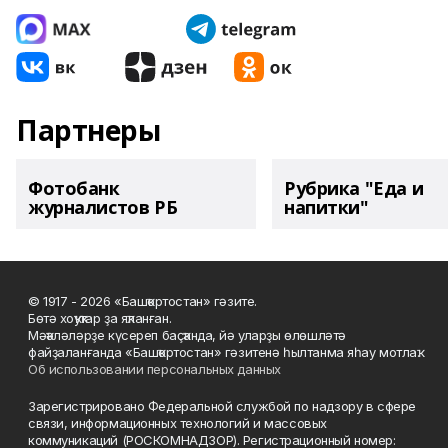
Партнеры
Фотобанк
Рубрика "Еда и
журналистов РБ
напитки"
© 1917 - 2026 «Башҡортостан» гәзите.
Бөтә хоҡуҡтар ҙа яҡланған.
Мәҡәләләрҙе күсереп баҫҡанда, йә уларҙы өлөшләтә
файҙаланғанда «Башҡортостан» гәзитенә һылтанма яһау мотлаҡ.
Об использовании персональных данных
Зарегистрировано Федеральной службой по надзору в сфере
связи, информационных технологий и массовых
коммуникаций (РОСКОМНАДЗОР). Регистрационный номер: