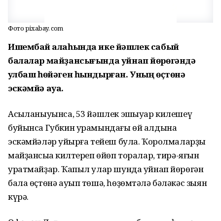
Фото pixabay. com
Ишембай ҡалаһында ике йәшлек сабый
балалар майҙансығында уйнап йөрөгәндә
ҡулбаш һөйәген һындырған. Уның өҫтөнә
эскәмйә ауа.
Асыҡланыуынса, 53 йәшлек эшҡыуар килешеү
буйынса Губкин урамындағы өй алдына
эскәмйәләр ҡуйырға тейеш була. Ҡоролмаларҙы
майҙансыҡҡа килтереп өйөп торалар, тирә-яғын
уратмайҙар. Ҡапыл улар шунда уйнап йөрөгән
бала өҫтөнә ауып төшә, һөҙөмтәлә бәләкәс зыян
күрә.