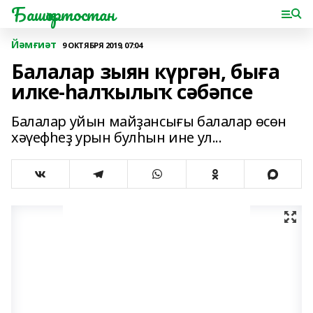
Башҡортостан
Йәмғиәт
9 ОКТЯБРЯ 2019, 07:04
Балалар зыян күргән, быға
илке-һалҡылыҡ сәбәпсе
Балалар уйын майҙансығы балалар өсөн
хәүефһеҙ урын булһын ине ул...