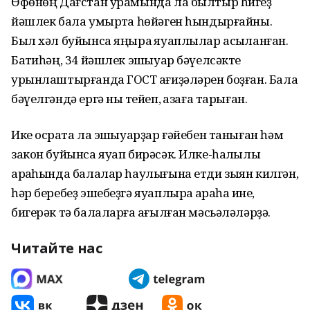
Өфөнөң Дағстан урамында ла былтыр һигеҙ
йәшлек бала умыртҡа һөйәген һындырғайны.
Был хәл буйынса яңыраҡ яуаплылар асыҡланған.
Баҡтиһәң, 34 йәшлек эшҡыуар бәүелсәкте
урынлаштырғанда ГОСТ ҡағиҙәләрен боҙған. Бала
бәүелгәндә ергә ныҡ тейеп, ҡазаға тарыған.
Ике осраҡта ла эшҡыуарҙар ғәйебен таныған һәм
закон буйынса яуап бирәсәк. Илке-һалҡылыҡ
арҡаһында балалар һаулығына етди зыян килгән,
һәр беребеҙ эшебеҙгә яуаплыраҡ ҡараһаҡ ине,
бигерәк тә балаларға ҡағылған мәсьәләләрҙә.
Читайте нас