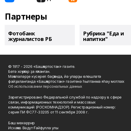
Партнеры
Фотобанк
Рубрика "Еда и
журналистов РБ
напитки"
© 1917 - 2026 «Башҡортостан» гәзите.
Бөтә хоҡуҡтар ҙа яҡланған.
Мәҡәләләрҙе күсереп баҫҡанда, йә уларҙы өлөшләтә
файҙаланғанда «Башҡортостан» гәзитенә һылтанма яһау мотлаҡ.
Об использовании персональных данных
Зарегистрировано Федеральной службой по надзору в сфере
связи, информационных технологий и массовых
коммуникаций (РОСКОМНАДЗОР). Регистрационный номер:
серия ПИ ФС77-33205 от 11 сентября 2008 г.
Баш мөхәррир
Исхаҡов Вәдүт Ғәйфулла улы