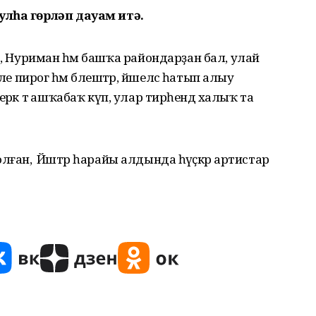
улһа гөрләп дауам итә.
орет, Нуриман һәм башҡа райондарҙан бал, улай
ле пирог һәм бәлештәр, йәшелсә һатып алыу
рәк тә ашҡабаҡ күп, улар тирәһендә халыҡ та
ан, ә Йәштәр һарайы алдында һәүәҫкәр артистар