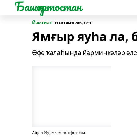
Башҡортостан
Йәмғиәт
11 ОКТЯБРЯ 2019, 12:11
Ямғыр яуһа ла,
Өфө ҡалаһында йәрминкәләр әле 
Айрат Нурмөхәмәтов фотоһы.