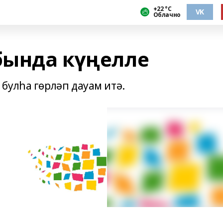
+22 °С
VK
Облачно
 бында күңелле
булһа гөрләп дауам итә.