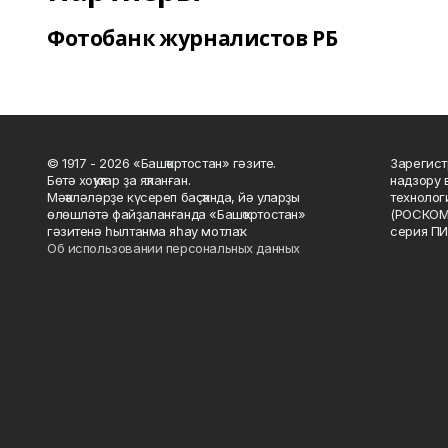
Фотобанк журналистов РБ
© 1917 - 2026 «Башҡортостан» гәзите.
Зарегист
Бөтә хоҡуҡтар ҙа яҡланған.
надзору 
Мәҡәләләрҙе күсереп баҫҡанда, йә уларҙы
технолог
өлөшләтә файҙаланғанда «Башҡортостан»
(РОСКОМ
гәзитенә һылтанма яһау мотлаҡ.
серия ПИ
Об использовании персональных данных