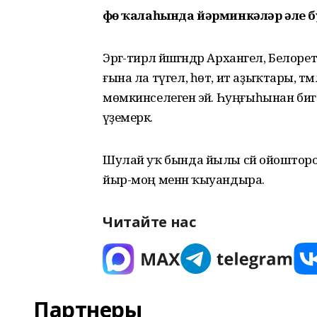
Өфө ҡалаһында йәрминкәләр әле б
Эргә-тирәлә йәшәгәндәр Архангел, Бел
ғына ла түгел, һөт, ит аҙыҡтары, тәм
мөмкинселегенә эйә. Һуңғыһынан биге
әүҙемерәк.
Шулай уҡ бында йылы сәй ойошторолғ
йыр-моң менән ҡыуандыра.
Читайте нас
Партнеры