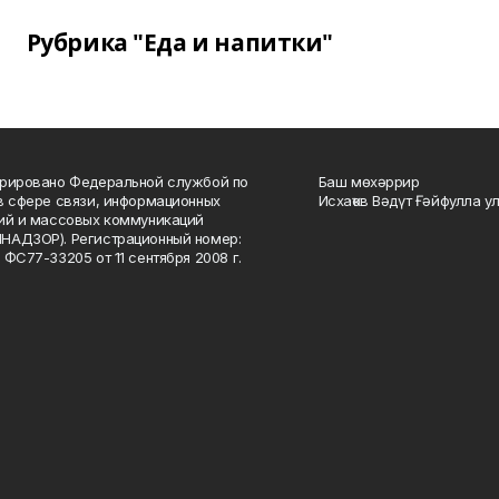
Рубрика "Еда и напитки"
рировано Федеральной службой по
Баш мөхәррир
в сфере связи, информационных
Исхаҡов Вәдүт Ғәйфулла у
ий и массовых коммуникаций
НАДЗОР). Регистрационный номер:
 ФС77-33205 от 11 сентября 2008 г.