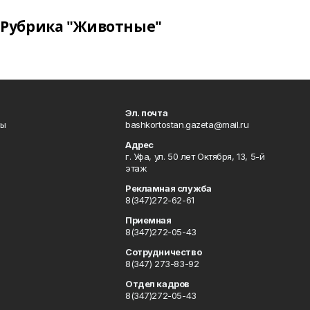
Рубрика "Животные"
Эл. почта
лы
bashkortostan.gazeta@mail.ru
Адрес
г. Уфа, ул. 50 лет Октября, 13, 5-й
этаж
Рекламная служба
8(347)272-62-61
Приемная
8(347)272-05-43
Сотрудничество
8(347) 273-83-92
Отдел кадров
8(347)272-05-43