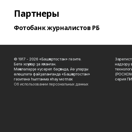
Партнеры
Фотобанк журналистов РБ
© 1917 - 2026 «Башҡортостан» гәзите.
Зарегист
Бөтә хоҡуҡтар ҙа яҡланған.
надзору 
Мәҡәләләрҙе күсереп баҫҡанда, йә уларҙы
технолог
өлөшләтә файҙаланғанда «Башҡортостан»
(РОСКОМ
гәзитенә һылтанма яһау мотлаҡ.
серия ПИ
Об использовании персональных данных