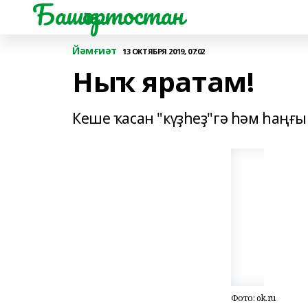
Башҡортостан
Йәмғиәт
13 ОКТЯБРЯ 2019, 07:02
Ныҡ яратам!
Кеше ҡасан "күҙһеҙ"гә һәм һаңғы
Фото: ok.ru