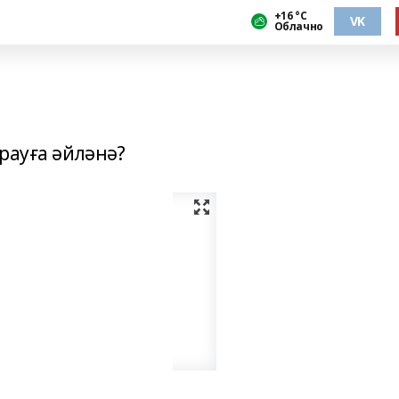
+16 °С
VK
Облачно
рауға әйләнә?