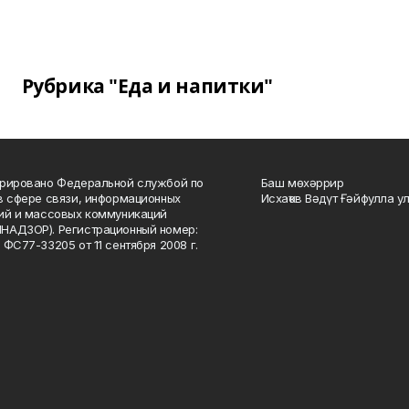
Рубрика "Еда и напитки"
рировано Федеральной службой по
Баш мөхәррир
в сфере связи, информационных
Исхаҡов Вәдүт Ғәйфулла у
ий и массовых коммуникаций
НАДЗОР). Регистрационный номер:
 ФС77-33205 от 11 сентября 2008 г.