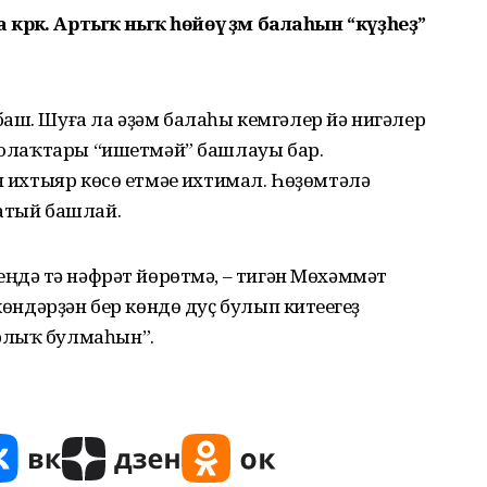
сама кәрәк. Артыҡ ныҡ һөйөү әҙәм балаһын “күҙһеҙ”
аш. Шуға ла әҙәм балаһы кемгәлер йә нигәлер
 ҡолаҡтары “ишетмәй” башлауы бар.
н ихтыяр көсө етмәүе ихтимал. Һөҙөмтәлә
татый башлай.
ңдә үтә нәфрәт йөрөтмә, – тигән Мөхәммәт
көндәрҙән бер көндө дуҫ булып китеүегеҙ
рлыҡ булмаһын”.