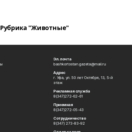
Рубрика "Животные"
Эл. почта
лы
bashkortostan.gazeta@mail.ru
Адрес
г. Уфа, ул. 50 лет Октября, 13, 5-й
этаж
Рекламная служба
8(347)272-62-61
Приемная
8(347)272-05-43
Сотрудничество
8(347) 273-83-92
Отдел кадров