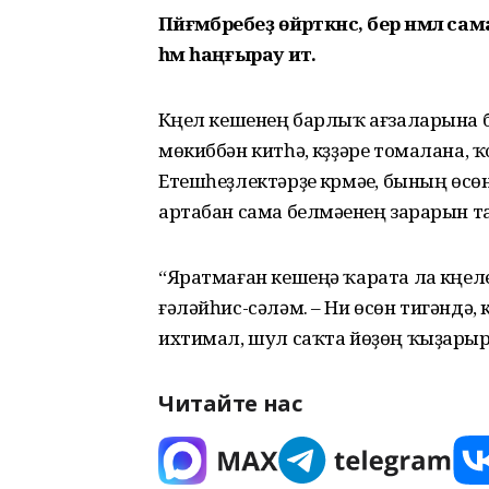
Пәйғәмбәребеҙ өйрәткәнсә, бер нәмәлә 
һәм һаңғырау итә.
Күңел кешенең барлыҡ ағзаларына б
мөкиббән китһә, күҙҙәре томалана,
Етешһеҙлектәрҙе күрмәүе, бының өсө
артабан сама белмәүенең зарарын 
“Яратмаған кешеңә ҡарата ла күңеле
ғәләйһис-сәләм. – Ни өсөн тигәндә, 
ихтимал, шул саҡта йөҙөң ҡыҙары
Читайте нас