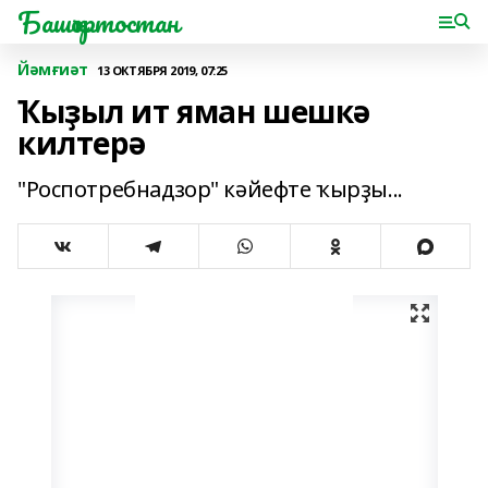
Башҡортостан
Йәмғиәт
13 ОКТЯБРЯ 2019, 07:25
Ҡыҙыл ит яман шешкә
килтерә
"Роспотребнадзор" кәйефте ҡырҙы...