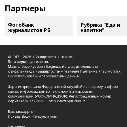
Партнеры
Фотобанк
Рубрика "Еда и
журналистов РБ
напитки"
© 1917 - 2026 «Башҡортостан» гәзите.
Бөтә хоҡуҡтар ҙа яҡланған.
Мәҡәләләрҙе күсереп баҫҡанда, йә уларҙы өлөшләтә
файҙаланғанда «Башҡортостан» гәзитенә һылтанма яһау мотлаҡ.
Об использовании персональных данных
Зарегистрировано Федеральной службой по надзору в сфере
связи, информационных технологий и массовых
коммуникаций (РОСКОМНАДЗОР). Регистрационный номер:
серия ПИ ФС77-33205 от 11 сентября 2008 г.
Баш мөхәррир
Исхаҡов Вәдүт Ғәйфулла улы
Эл. почта