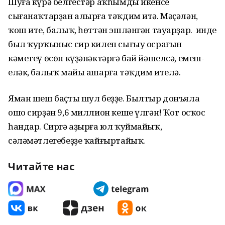
Шуға күрә белгестәр аҡһымды икенсе
сығанаҡтарҙан алырға тәҡдим итә. Мәҫәлән,
ҡош ите, балыҡ, һөттән эшләнгән тауарҙар. Ә инде
был ҡурҡыныс сир килеп сығыу осрағын
кәметеү өсөн күҙәнәктәргә бай йәшелсә, емеш-
еләк, балыҡ майы ашарға тәҡдим ителә.
Яман шеш баҫты шул беҙҙе. Былтыр донъяла
ошо сирҙән 9,6 миллион кеше үлгән! Ҡот осҡос
һандар. Сиргә аҙырға юл ҡуймайыҡ,
сәләмәтлегебеҙҙе ҡайғыртайыҡ.
Читайте нас