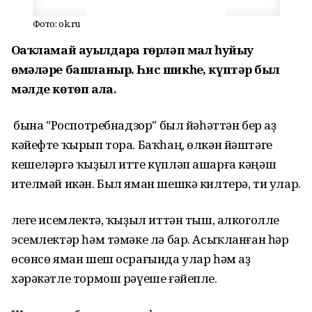
Фото: ok.ru
Оҙаҡламай ауылдарҙа гөрләп мал һуйыу
өмәләре башланыр. Һис шикһеҙ, күптәр был
мәлде көтөп ала.
Ә бына "Роспотребнадзор" был йәһәттән бер аҙ
кәйефте ҡырып тора. Баҡһаң, өлкән йәштәге
кешеләргә ҡыҙыл итте күпләп ашарға кәңәш
ителмәй икән. Был яман шешкә килтерә, ти улар.
Әлеге исемлектә, ҡыҙыл иттән тыш, алкоголле
эсемлектәр һәм тәмәке лә бар. Асыҡланған һәр
өсөнсө яман шеш осрағында улар һәм аҙ
хәрәкәтле тормош рәүеше ғәйепле.