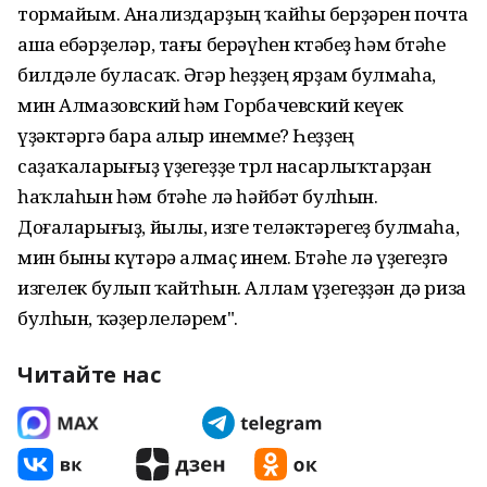
тормайым. Анализдарҙың ҡайһы берҙәрен почта
аша ебәрҙеләр, тағы берәүһен көтәбеҙ һәм бөтәһе
билдәле буласаҡ. Әгәр һеҙҙең ярҙам булмаһа,
мин Алмазовский һәм Горбачевский кеүек
үҙәктәргә бара алыр инемме? Һеҙҙең
саҙаҡаларығыҙ үҙегеҙҙе төрлө насарлыҡтарҙан
һаҡлаһын һәм бөтәһе лә һәйбәт булһын.
Доғаларығыҙ, йылы, изге теләктәрегеҙ булмаһа,
мин быны күтәрә алмаҫ инем. Бөтәһе лә үҙегеҙгә
изгелек булып ҡайтһын. Аллам үҙегеҙҙән дә риза
булһын, ҡәҙерлеләрем".
Читайте нас