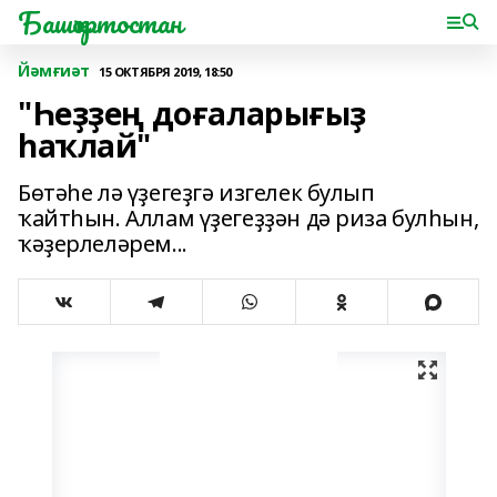
Башҡортостан
Йәмғиәт
15 ОКТЯБРЯ 2019, 18:50
"Һеҙҙең доғаларығыҙ
һаҡлай"
Бөтәһе лә үҙегеҙгә изгелек булып
ҡайтһын. Аллам үҙегеҙҙән дә риза булһын,
ҡәҙерлеләрем...