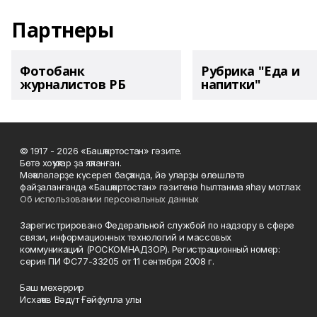
Партнеры
Фотобанк
Рубрика "Еда и
журналистов РБ
напитки"
© 1917 - 2026 «Башҡортостан» гәзите.
Бөтә хоҡуҡтар ҙа яҡланған.
Мәҡәләләрҙе күсереп баҫҡанда, йә уларҙы өлөшләтә
файҙаланғанда «Башҡортостан» гәзитенә һылтанма яһау мотлаҡ.
Об использовании персональных данных
Зарегистрировано Федеральной службой по надзору в сфере
связи, информационных технологий и массовых
коммуникаций (РОСКОМНАДЗОР). Регистрационный номер:
серия ПИ ФС77-33205 от 11 сентября 2008 г.
Баш мөхәррир
Исхаҡов Вәдүт Ғәйфулла улы