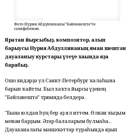
Фото Нурия Абдуллинаның "Бәйләнештә"ге
сәхифәһенән.
Яратҡан йырсыбыҙ, композитор, алып
барыусы Нурия Абдуллинаның яман шештән
дауаланыу курстары үтеүе хаҡында яҙа
барабыҙ.
Ошо көндәрҙә ул Санкт-Петербург ҡалаһына
барып ҡайтты. Был хаҡта йырсы үҙенең
"Бәйләнештә" төркөмөндә белдерә.
"Бына юлдан һуң бер аҙ ял иттем. Өлкән ҡыҙым
менән барҙым. Әгәр балаларым булмаһа...
Дауаханалағы мәшәҡәттәр тураһында яҙып