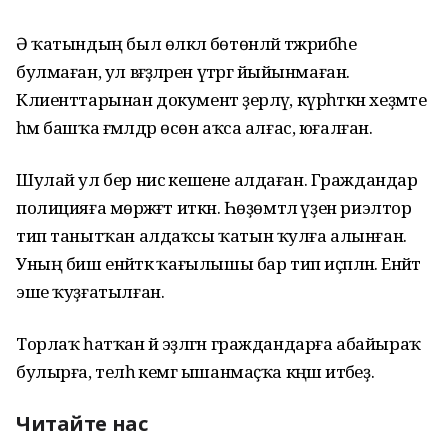
Ә ҡатындың был өлкәлә бөтөнләй тәжрибәһе
булмаған, ул вәғәҙәләрен үтәргә йыйынмаған.
Клиенттарынан документ әҙерләү, күрһәткән хеҙмәте
һәм башҡа ғәмәлдәр өсөн аҡса алғас, юғалған.
Шулай ул бер нисә кешене алдаған. Граждандар
полицияға мөрәжәғәт иткән. Һөҙөмтәлә үҙен риэлтор
тип танытҡан алдаҡсы ҡатын ҡулға алынған.
Уның биш енәйәткә ҡағылышы бар тип иҫәпләнә. Енәйәт
эше ҡуҙғатылған.
Торлаҡ һатҡан йә эҙләгән граждандарға абайыраҡ
булырға, теләһә кемгә ышанмаҫҡа кәңәш итәбеҙ.
Читайте нас