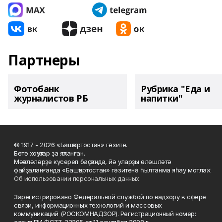
Партнеры
Фотобанк
Рубрика "Еда и
журналистов РБ
напитки"
© 1917 - 2026 «Башҡортостан» гәзите.
Бөтә хоҡуҡтар ҙа яҡланған.
Мәҡәләләрҙе күсереп баҫҡанда, йә уларҙы өлөшләтә
файҙаланғанда «Башҡортостан» гәзитенә һылтанма яһау мотлаҡ.
Об использовании персональных данных
Зарегистрировано Федеральной службой по надзору в сфере
связи, информационных технологий и массовых
коммуникаций (РОСКОМНАДЗОР). Регистрационный номер: