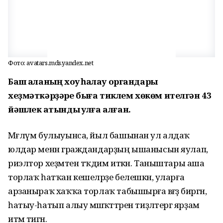
Фото: avatars.mds.yandex.net
Баш ҡаланың хоҡуҡ һаҡлау органдары
хеҙмәткәрҙәре быға тиклем хөкөм ителгән 43
йәшлек ҡатынды ҡулға алған.
Мәғлүм булыуынса, йыл башынан ул алдаҡ
юлдар менән граждандарҙың ышанысын яулап,
риэлтор хеҙмәтен тәҡдим иткән. Таныштары аша
торлаҡ һатҡан кешеләрҙе белешкән, уларға
арзаныраҡ хаҡҡа торлаҡ табышырға вәғәҙә биргән,
һатыу-һатып алыу мәшәҡәттәрен тиҙләтергә ярҙам
итәм тигән.