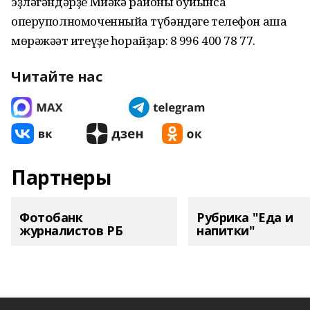
эҙләгәндәрҙе Миәкә районы буйынса
оперуполномоченныйға түбәндәге телефон аша
мөрәжәғәт итеүҙе һорайҙар: 8 996 400 78 77.
Читайте нас
Партнеры
Фотобанк
Рубрика "Еда и
журналистов РБ
напитки"