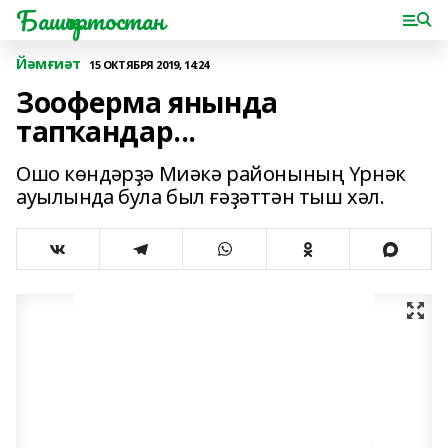
Башҡортостан
Йәмғиәт
15 ОКТЯБРЯ 2019, 14:24
Зооферма янында
тапҡандар...
Ошо көндәрҙә Миәкә районының Үрнәк
ауылында була был ғәҙәттән тыш хәл.