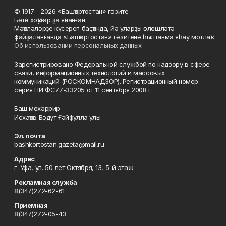
© 1917 - 2026 «Башҡортостан» гәзите.
Бөтә хоҡуҡтар ҙа яҡланған.
Мәҡәләләрҙе күсереп баҫҡанда, йә уларҙы өлөшләтә
файҙаланғанда «Башҡортостан» гәзитенә һылтанма яһау мотлаҡ.
Об использовании персональных данных
Зарегистрировано Федеральной службой по надзору в сфере
связи, информационных технологий и массовых
коммуникаций (РОСКОМНАДЗОР). Регистрационный номер:
серия ПИ ФС77-33205 от 11 сентября 2008 г.
Баш мөхәррир
Исхаҡов Вәдүт Ғәйфулла улы
Эл. почта
bashkortostan.gazeta@mail.ru
Адрес
г. Уфа, ул. 50 лет Октября, 13, 5-й этаж
Рекламная служба
8(347)272-62-61
Приемная
8(347)272-05-43