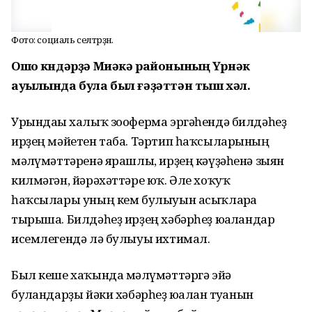
Фото: социаль селтәрҙән.
Ошо көндәрҙә Миәкә районының Үрнәк
ауылында була был ғәҙәттән тыш хәл.
Урындағы халыҡ зооферма эргәһендә билдәһеҙ
ирҙең мәйетен таба. Тәртип һаҡсыларының
мәғлүмәттәренә ярашлы, ирҙең кәүҙәһенә зыян
килмәгән, йәрәхәттәре юҡ. Әле хоҡуҡ
һаҡсылары уның кем булыуын асыҡларға
тырыша. Билдәһеҙ ирҙең хәбәрһеҙ юғалғандар
исемлегендә лә булыуы ихтимал.
Был кеше хаҡында мәғлүмәттәргә эйә
булғандарҙы йәки хәбәрһеҙ юғалған туғанын