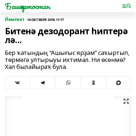
Башҡортостан
Йәмғиәт
16 ОКТЯБРЯ 2019, 11:17
Битенә дезодорант һиптерә
лә...
Бер ҡатындың “Ашығыс ярҙам” саҡыртып,
төрмәгә ултырыуы ихтимал. Ни өсөнмө?
Хәл былайыраҡ була.