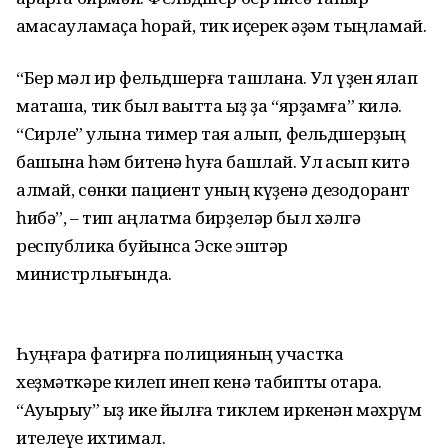
ҡамасауламаҫҡа һорай, тик иҫерек әҙәм тыңламай.
“Бер мәл ир фельдшерға ташлана. Ул үҙен яҡлап
маташа, тик был ваҡытта ҡыҙ ҙа “ярҙамға” килә.
“Сирле” ҡулына тимер таяҡ алып, фельдшерҙың
башына һәм битенә һуға башлай. Ул ҡасып китә
алмай, сөнки пациент уның күҙенә дезодорант
һибә”, – тип аңлатма бирҙеләр был хәлгә
республика буйынса Эске эштәр
министрлығында.
Һуңғараҡ фатирға полицияның участка
хеҙмәткәре килеп инеп кенә табипты ҡотҡара.
“Ауырыу” ҡыҙ ике йылға тиклем иркенән мәхрүм
ителеүе ихтимал.