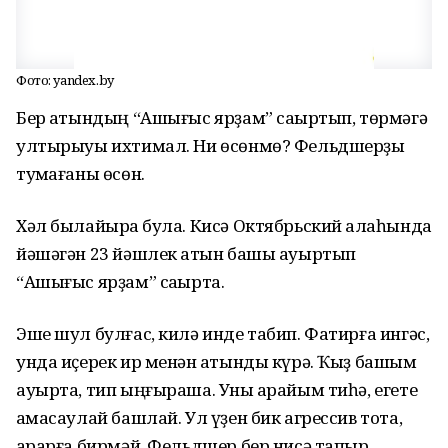
Фото: yandex.by
Бер ҡатындың “Ашығыс ярҙам” саҡыртып, төрмәгә
ултырыуы ихтимал. Ни өсөнмө? Фельдшерҙы
туҡмағаны өсөн.
Хәл былайыраҡ була. Кисә Октябрьский ҡалаһында
йәшәгән 23 йәшлек ҡатын башы ауыртып
“Ашығыс ярҙам” саҡырта.
Эше шул булғас, килә инде табип. Фатирға ингәс,
унда иҫерек ир менән ҡатынды күрә. Ҡыҙ башым
ауырта, тип ыңғыраша. Уны ҡарайым тиһә, егете
ҡамасаулай башлай. Ул үҙен бик агрессив тота,
ҡарарға бирмәй. Фельдшер бер нисә тапҡыр