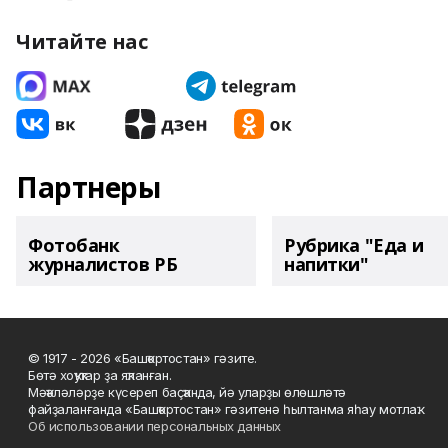
Читайте нас
Партнеры
Фотобанк
Рубрика "Еда и
журналистов РБ
напитки"
© 1917 - 2026 «Башҡортостан» гәзите.
Бөтә хоҡуҡтар ҙа яҡланған.
Мәҡәләләрҙе күсереп баҫҡанда, йә уларҙы өлөшләтә
файҙаланғанда «Башҡортостан» гәзитенә һылтанма яһау мотлаҡ.
Об использовании персональных данных