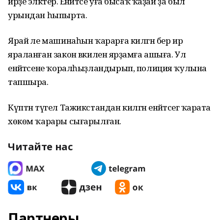
ирҙе эләктерә. Енәйәтсе уға бысаҡ ҡаҙай ҙа был
урындан һыпырта.
Ярай әле машинаһын ҡарарға килгән бер ир
яраланған закон вәкиленә ярҙамға ашыға. Ул
енәйәтсене ҡоралһыҙландырып, полиция ҡулына
тапшыра.
Күптән түгел Тажикстандан килгән енәйәтсегә ҡарата
хөкөм ҡарары сығарылған.
Читайте нас
Партнеры