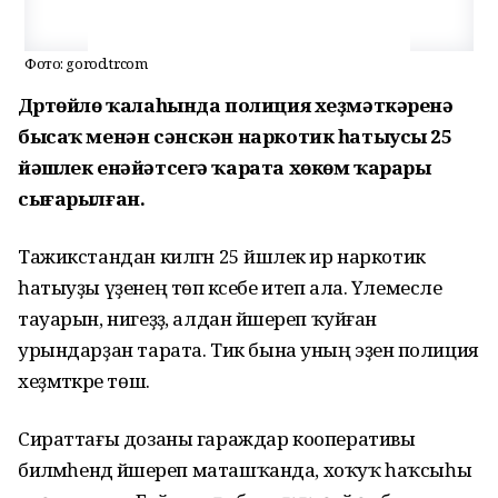
Фото: gorod.tr.com
Дүртөйлө ҡалаһында полиция хеҙмәткәренә
бысаҡ менән сәнскән наркотик һатыусы 25
йәшлек енәйәтсегә ҡарата хөкөм ҡарары
сығарылған.
Тажикстандан килгән 25 йәшлек ир наркотик
һатыуҙы үҙенең төп кәсебе итеп ала. Үлемесле
тауарын, нигеҙҙә, алдан йәшереп ҡуйған
урындарҙан тарата. Тик бына уның эҙенә полиция
хеҙмәткәре төшә.
Сираттағы дозаны гараждар кооперативы
биләмәһендә йәшереп маташҡанда, хоҡуҡ һаҡсыһы