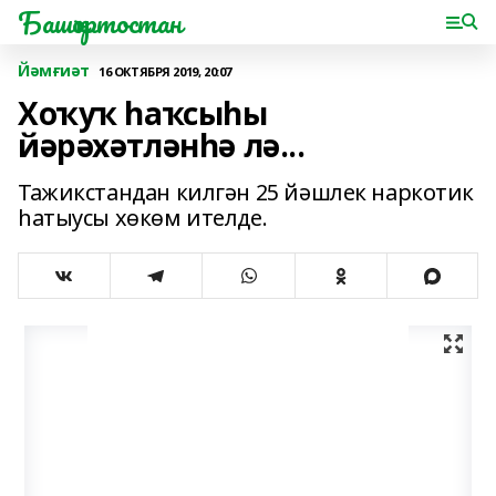
Башҡортостан
Йәмғиәт
16 ОКТЯБРЯ 2019, 20:07
Хоҡуҡ һаҡсыһы
йәрәхәтләнһә лә...
Тажикстандан килгән 25 йәшлек наркотик
һатыусы хөкөм ителде.