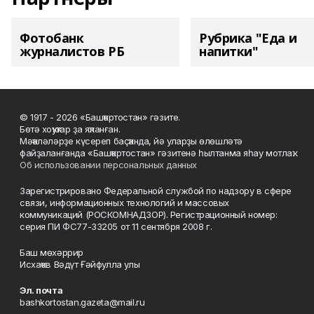
Фотобанк
Рубрика "Еда и
журналистов РБ
напитки"
© 1917 - 2026 «Башҡортостан» гәзите.
Бөтә хоҡуҡтар ҙа яҡланған.
Мәҡәләләрҙе күсереп баҫҡанда, йә уларҙы өлөшләтә
файҙаланғанда «Башҡортостан» гәзитенә һылтанма яһау мотлаҡ.
Об использовании персональных данных
Зарегистрировано Федеральной службой по надзору в сфере
связи, информационных технологий и массовых
коммуникаций (РОСКОМНАДЗОР). Регистрационный номер:
серия ПИ ФС77-33205 от 11 сентября 2008 г.
Баш мөхәррир
Исхаҡов Вәдүт Ғәйфулла улы
Эл. почта
bashkortostan.gazeta@mail.ru