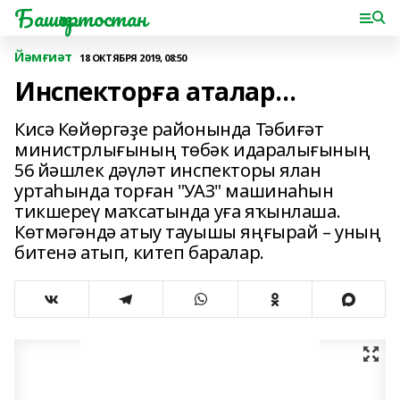
Башҡортостан
Йәмғиәт
18 ОКТЯБРЯ 2019, 08:50
Инспекторға аталар…
Кисә Көйөргәҙе районында Тәбиғәт
министрлығының төбәк идаралығының
56 йәшлек дәүләт инспекторы ялан
уртаһында торған "УАЗ" машинаһын
тикшереү маҡсатында уға яҡынлаша.
Көтмәгәндә атыу тауышы яңғырай – уның
битенә атып, китеп баралар.