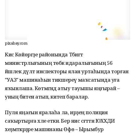
pixabay.com
Кисә Көйөргәҙе районында Тәбиғәт
министрлығының төбәк идаралығының 56
йәшлек дәүләт инспекторы ялан уртаһында торған
"УАЗ" машинаһын тикшереү маҡсатында уға
яҡынлаша. Көтмәгәндә атыу тауышы яңғырай –
уның битенә атып, китеп баралар.
Пуля яңағын яралаһа ла, ирҙең полиция
саҡыртырға хәле еткән. Бер нисә сәғәттән ЮХХДИ
хеҙмәткәрҙәре машинаны Өфө – Ырымбур