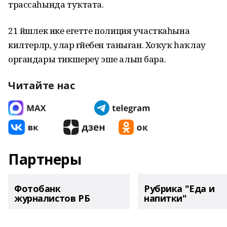
трассаһында туҡтата.
21 йәшлек ике егетте полиция участкаһына
килтерәләр, улар ғәйебен таныған. Хоҡуҡ һаҡлау
органдары тикшереү эше алып бара.
Читайте нас
Партнеры
Фотобанк
Рубрика "Еда и
журналистов РБ
напитки"