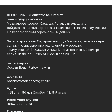
© 1917 - 2026 «Башҡортостан» гәзите.
Бөтә хоҡуҡтар ҙа яҡланған.
Мәҡәләләрҙе күсереп баҫҡанда, йә уларҙы өлөшләтә
файҙаланғанда «Башҡортостан» гәзитенә һылтанма яһау мотлаҡ.
Об использовании персональных данных
Зарегистрировано Федеральной службой по надзору в сфере
связи, информационных технологий и массовых
коммуникаций (РОСКОМНАДЗОР). Регистрационный номер:
серия ПИ ФС77-33205 от 11 сентября 2008 г.
Баш мөхәррир
Исхаҡов Вәдүт Ғәйфулла улы
Эл. почта
bashkortostan.gazeta@mail.ru
Адрес
г. Уфа, ул. 50 лет Октября, 13, 5-й этаж
Рекламная служба
8(347)272-62-61
Приемная