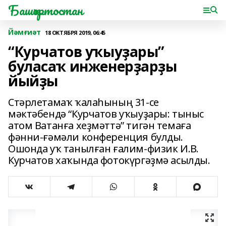
Башҡортостан
Йәмғиәт
18 ОКТЯБРЯ 2019, 06:45
“Курчатов уҡыуҙары”
буласаҡ инженерҙарҙы
йыйҙы
Стәрлетамаҡ ҡалаһының 31-се
мәктәбендә “Курчатов уҡыуҙары: тыныс
атом Ватанға хеҙмәттә” тигән темаға
фәнни-ғәмәли конференция булды.
Ошонда уҡ танылған ғалим-физик И.В.
Курчатов хаҡында фотокүргәҙмә асылды.