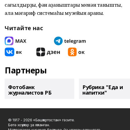
сағылдырҙы, фән ҡаҙаныштары менән танышты,
ҡала мәғариф системаһы музейын ҡараны.
Читайте нас
Партнеры
Фотобанк
Рубрика "Еда и
журналистов РБ
напитки"
© 1917 - 2026 «Башҡортостан» гәзите.
Бөтә хоҡуҡтар ҙа яҡланған.
Мәҡәләләрҙе күсереп баҫҡанда, йә уларҙы өлөшләтә