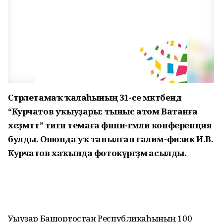
Стәрлетамаҡ ҡалаһының 31-се мәктәбендә
“Курчатов уҡыуҙары: тыныс атом Ватанға
хеҙмәттә” тигән темаға фәнни-ғәмәли конференция
булды. Ошонда уҡ танылған ғалим-физик И.В.
Курчатов хаҡында фотокүргәҙмә асылды.
Уҡыуҙар Башҡортостан Республикаһының 100