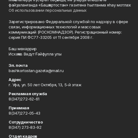
файҙаланғанда «Башҡортостан» гәзитенә һылтанма яһау мотлаҡ.
Об использовании персональных данных
Зарегистрировано Федеральной службой по надзору в сфере
связи, информационных технологий и массовых
коммуникаций (РОСКОМНАДЗОР). Регистрационный номер:
серия ПИ ФС77-33205 от 11 сентября 2008 г.
Баш мөхәррир
Исхаҡов Вәдүт Ғәйфулла улы
Эл. почта
bashkortostan.gazeta@mail.ru
Адрес
г. Уфа, ул. 50 лет Октября, 13, 5-й этаж
Рекламная служба
8(347)272-62-61
Приемная
8(347)272-05-43
Сотрудничество
8(347) 273-83-92
Отдел кадров