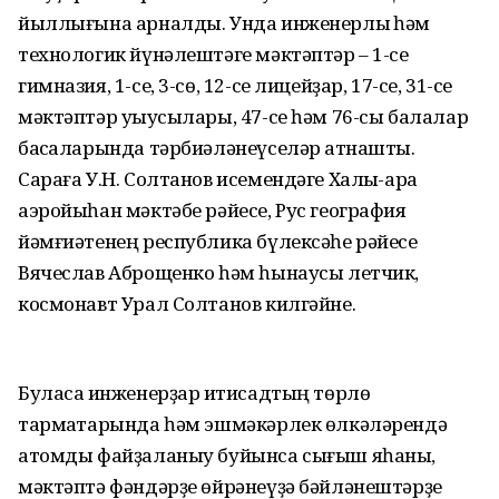
йыллығына арналды. Унда инженерлыҡ һәм
технологик йүнәлештәге мәктәптәр – 1-се
гимназия, 1-се, 3-сө, 12-се лицейҙар, 17-се, 31-се
мәктәптәр уҡыусылары, 47-се һәм 76-сы балалар
баҡсаларында тәрбиәләнеүселәр ҡатнашты.
Сараға У.Н. Солтанов исемендәге Халыҡ-ара
аэройыһан мәктәбе рәйесе, Рус география
йәмғиәтенең республика бүлексәһе рәйесе
Вячеслав Аброщенко һәм һынаусы летчик,
космонавт Урал Солтанов килгәйне.
Буласаҡ инженерҙар иҡтисадтың төрлө
тармаҡтарында һәм эшмәкәрлек өлкәләрендә
атомды файҙаланыу буйынса сығыш яһаны,
мәктәптә фәндәрҙе өйрәнеүҙә бәйләнештәрҙе