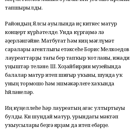
тапшырылды.
Райондың Ялсы ауылында иҫ киткес матур
концерт күрһәтелде. Унда күргәҙмә лә
әҙерләнгәйне. Матбуғат һәм киң мәғлүмәт
саралары агентлығы етәксеһе Борис Мелкоедов
лауреаттарҙы тағы бер тапҡыр ҡотланы, ижади
уңыштар теләне. Ш. Хоҙайбирҙин музейында
балалар матур итеп шиғыр уҡыны, шунда уҡ
уның тормошо һәм эшмәкәрлеге хаҡында
һөйләнеләр.
Иң күңеллеһе һәр лауреатың ағас ултыртыуы
булды. Көн шундай матур, урындағы мәктәп
уҡыусылары беҙгә ярҙам да итеп ебәрҙе.