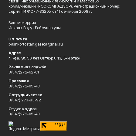
связи, информационных технологий и массовых
коммуникаций (РОСКОМНАДЗОР). Регистрационный номер:
серия ПИ ФС77-33205 от 11 сентября 2008 г.
Баш мөхәррир
Исхаҡов Вәдүт Ғәйфулла улы
Эл. почта
bashkortostan.gazeta@mail.ru
Адрес
г. Уфа, ул. 50 лет Октября, 13, 5-й этаж
Рекламная служба
8(347)272-62-61
Приемная
8(347)272-05-43
Сотрудничество
8(347) 273-83-92
Отдел кадров
8(347)272-05-43