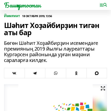
Башҡортостан
Йәмғиәт
18 ОКТЯБРЯ 2019, 13:56
Шәһит Хоҙайбирҙин тигән
аты бар
Бөгөн Шәһит Хоҙайбирҙин исемендәге
премияның 2019 йылғы лауреаттары
Күргәрсен районында уҙған мәҙәни
сараларға килдек.