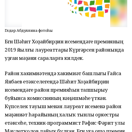
Гөлдәр Абдуллина фотоһы
Бөгөн Шәһит Хоҙайбирҙин исемендәге премияның
2019 йылғы лауреаттары Күргәрсен районында
уҙған мәҙәни сараларға килдек.
Район хакимиәтендә хакимиәт башлығы Ғайса
Янбаев етәкселегендә Шәһит Хоҙайбирҙин
исемендәге район премияһын тапшырыу
буйынса комиссияның кәңәшмәһе үткән.
Күпселек тауыш менән лауреат исеменә район
мәҙәниәт һарайының халыҡ тынлы оркестры
етәксеһе, техник-программист Рәфис Фәрит улы
Мәүлетҡолов лайыҡ булған. Бөгөн уға ошо премия