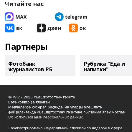
Читайте нас
Партнеры
Фотобанк
Рубрика "Еда и
журналистов РБ
напитки"
© 1917 - 2026 «Башҡортостан» гәзите.
Бөтә хоҡуҡтар ҙа яҡланған.
Мәҡәләләрҙе күсереп баҫҡанда, йә уларҙы өлөшләтә
файҙаланғанда «Башҡортостан» гәзитенә һылтанма яһау мотлаҡ.
Об использовании персональных данных
Зарегистрировано Федеральной службой по надзору в сфере