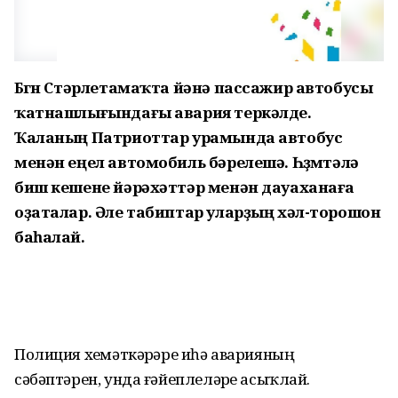
Бөгөн Стәрлетамаҡта йәнә пассажир автобусы
ҡатнашлығындағы авария теркәлде.
Ҡаланың Патриоттар урамында автобус
менән еңел автомобиль бәрелешә. Һөҙөмтәлә
биш кешене йәрәхәттәр менән дауаханаға
оҙаталар. Әле табиптар уларҙың хәл-торошон
баһалай.
Полиция хеҙмәткәрҙәре иһә аварияның
сәбәптәрен, унда ғәйеплеләрҙе асыҡлай.