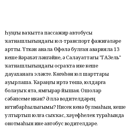
Һуңғы ваҡытта пассажир автобусы
ҡатнашлығындағы юл-транспорт фажиғәләре
артты. Үткән аҙнала Өфөлә булған аварияла 13
кеше йәрәхәтләнгәйне, ә Салауаттағы "ГАЗель"
ҡатнашлығындағы осраҡта ике кеше
дауаханаға эләкте. Көҙгөһөн юл шарттары
ауырлаша. Ҡараңғы иртә төшә, юлдарға
боҙлауыҡ ята, ямғырҙар йышая. Ошолар
сәбәпсеме икән? Әллә водителдәрҙең
иғтибарһыҙлығымы? Нисек кенә булмаһын, кеше
ултыртып юлға сыҡҡас, хәүефһеҙлек тураһында
онотмаһын ине автобус водителдәре.