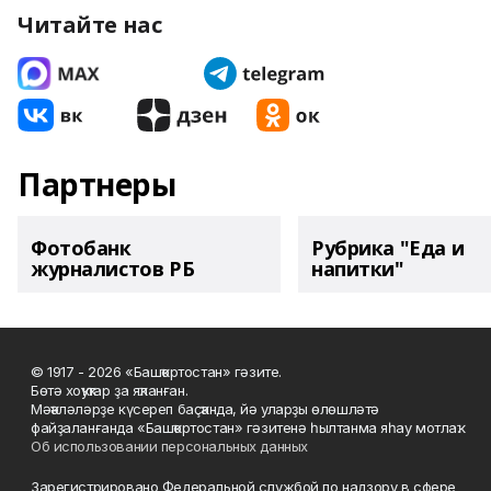
Читайте нас
Партнеры
Фотобанк
Рубрика "Еда и
журналистов РБ
напитки"
© 1917 - 2026 «Башҡортостан» гәзите.
Бөтә хоҡуҡтар ҙа яҡланған.
Мәҡәләләрҙе күсереп баҫҡанда, йә уларҙы өлөшләтә
файҙаланғанда «Башҡортостан» гәзитенә һылтанма яһау мотлаҡ.
Об использовании персональных данных
Зарегистрировано Федеральной службой по надзору в сфере