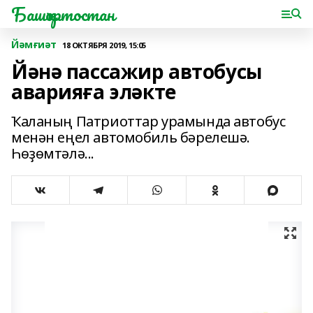
Башҡортостан
Йәмғиәт
18 ОКТЯБРЯ 2019, 15:05
Йәнә пассажир автобусы
аварияға эләкте
Ҡаланың Патриоттар урамында автобус
менән еңел автомобиль бәрелешә.
Һөҙөмтәлә...