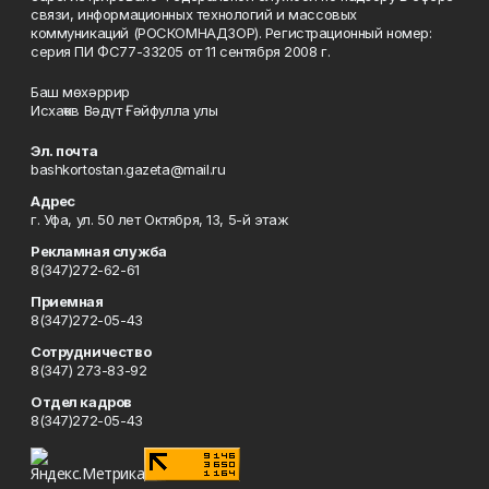
связи, информационных технологий и массовых
коммуникаций (РОСКОМНАДЗОР). Регистрационный номер:
серия ПИ ФС77-33205 от 11 сентября 2008 г.
Баш мөхәррир
Исхаҡов Вәдүт Ғәйфулла улы
Эл. почта
bashkortostan.gazeta@mail.ru
Адрес
г. Уфа, ул. 50 лет Октября, 13, 5-й этаж
Рекламная служба
8(347)272-62-61
Приемная
8(347)272-05-43
Сотрудничество
8(347) 273-83-92
Отдел кадров
8(347)272-05-43