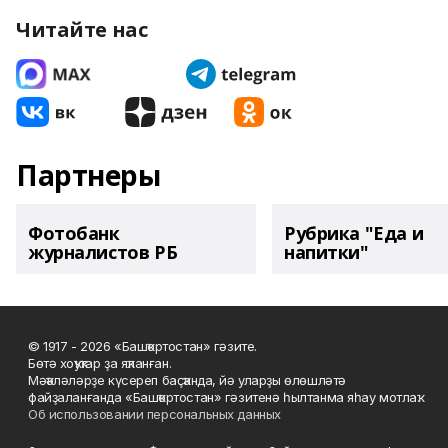
Читайте нас
Партнеры
Фотобанк
Рубрика "Еда и
журналистов РБ
напитки"
© 1917 - 2026 «Башҡортостан» гәзите.
Бөтә хоҡуҡтар ҙа яҡланған.
Мәҡәләләрҙе күсереп баҫҡанда, йә уларҙы өлөшләтә
файҙаланғанда «Башҡортостан» гәзитенә һылтанма яһау мотлаҡ.
Об использовании персональных данных