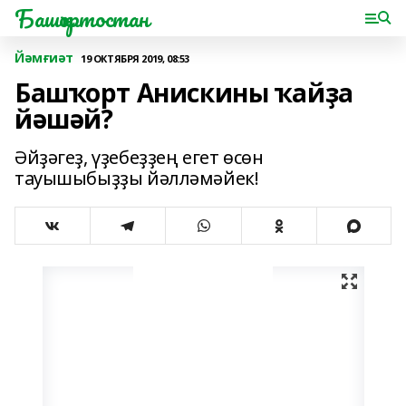
Башҡортостан
Йәмғиәт
19 ОКТЯБРЯ 2019, 08:53
Башҡорт Анискины ҡайҙа
йәшәй?
Әйҙәгеҙ, үҙебеҙҙең егет өсөн
тауышыбыҙҙы йәлләмәйек!