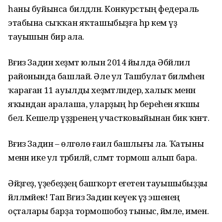
һаны буйынса билдәләнә. Конкурстың федераль
этабына сыҡҡан яҡташыбыҙға һәр кем үҙ
тауышын бирә ала.
Вәғиз Задин хеҙмәт юлын 2014 йылда Әбйәлил
районында башлай. Әле ул Ташбулат биләмәһенә
ҡараған 11 ауылды хеҙмәтләндерә, халыҡ менән
яҡындан аралаша, уларҙың һәр береһен яҡшы
белә. Кешеләр үҙҙәренең участковыйынан бик ҡәнәғәт.
Вәғиз Задин – өлгөлө ғаилә башлығы ла. Ҡатыны
менән ике ул тәрбиәләй, сәләмәт тормош алып бара.
Әйҙәгеҙ, үҙебеҙҙең башҡорт егетенә тауышыбыҙҙы
йәлләмәйек! Тап Вәғиз Задин кеүек үҙ эшенең
оҫталары барҙа тормошобоҙ тыныс, йәмле, имен.