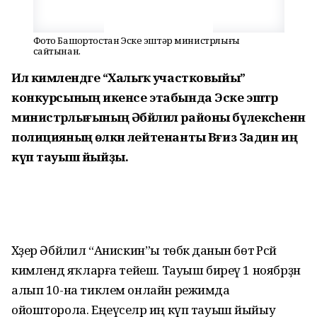
Фото Башҡортостан Эске эштәр министрлығы
сайтынан.
Ил кимәлендәге “Халыҡ участковыйы”
конкурсының икенсе этабында Эске эштәр
министрлығының Әбйәлил районы бүлексәһенән
полицияның өлкән лейтенанты Вәғиз Задин иң
күп тауыш йыйҙы.
Хәҙер Әбйәлил “Анискин”ы төбәк данын бөтә Рәсәй
кимәлендә яҡларға тейеш. Тауыш биреү 1 ноябрҙән
алып 10-на тиклем онлайн режимда
ойошторола. Еңеүселәр иң күп тауыш йыйыу