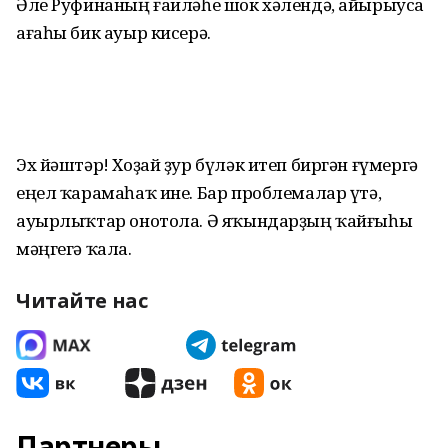
Әле Руфинаның ғаиләһе шок хәлендә, айырыуса
ағаһы бик ауыр кисерә.
Эх йәштәр! Хоҙай ҙур бүләк итеп биргән ғүмергә
еңел ҡарамаһаҡ ине. Бар проблемалар үтә,
ауырлыҡтар онотола. Ә яҡындарҙың ҡайғыһы
мәңгегә ҡала.
Читайте нас
Партнеры