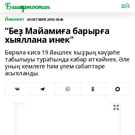
Башҡортостан
Йәмғиәт
20 ОКТЯБРЯ 2019, 09:40
“Беҙ Майамиға барырға
хыяллана инек"
Бөрөлә кисә 19 йәшлек ҡыҙҙың кәүҙәһе
табылыуы тураһында хәбәр иткәйнек. Әле
уның кемлеге һәм үлем сәбәптәре
асыҡланды.