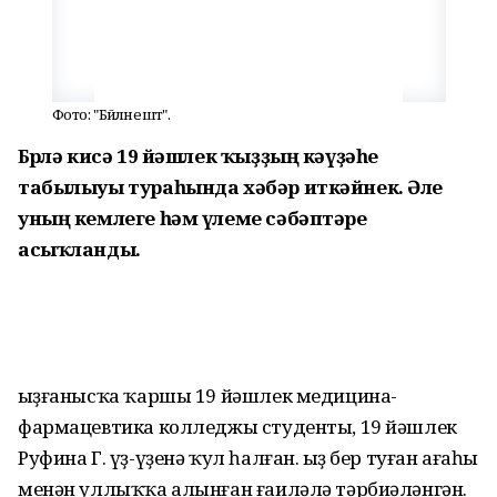
Фото: "Бәйләнештә".
Бөрөлә кисә 19 йәшлек ҡыҙҙың кәүҙәһе
табылыуы тураһында хәбәр иткәйнек. Әле
уның кемлеге һәм үлеме сәбәптәре
асыҡланды.
Ҡыҙғанысҡа ҡаршы 19 йәшлек медицина-
фармацевтика колледжы студенты, 19 йәшлек
Руфина Г. үҙ-үҙенә ҡул һалған. Ҡыҙ бер туған ағаһы
менән уллыҡҡа алынған ғаиләлә тәрбиәләнгән.