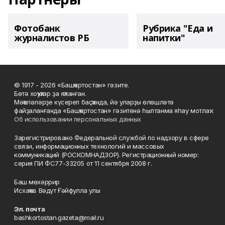
Фотобанк
Рубрика "Еда и
журналистов РБ
напитки"
© 1917 - 2026 «Башҡортостан» гәзите.
Бөтә хоҡуҡтар ҙа яҡланған.
Мәҡәләләрҙе күсереп баҫҡанда, йә уларҙы өлөшләтә
файҙаланғанда «Башҡортостан» гәзитенә һылтанма яһау мотлаҡ.
Об использовании персональных данных
Зарегистрировано Федеральной службой по надзору в сфере
связи, информационных технологий и массовых
коммуникаций (РОСКОМНАДЗОР). Регистрационный номер:
серия ПИ ФС77-33205 от 11 сентября 2008 г.
Баш мөхәррир
Исхаҡов Вәдүт Ғәйфулла улы
Эл. почта
bashkortostan.gazeta@mail.ru