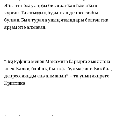
Яңы ата-әсә уларҙы бик яратҡан һәм яҡын
күргән. Тик ҡыҙҙың һуҙылған депрессияһы
булған. Был турала уның яҡындары белгән тик
ярҙам итә алмаған.
“Беҙ Руфина менән Майамиға барырға хыяллана
инек. Бәлки, барһаҡ, был хәл булмаҫ ине. Бик йәл,
депрессияңды еңә алманың”, – ти уның әхирәте
Кристина.