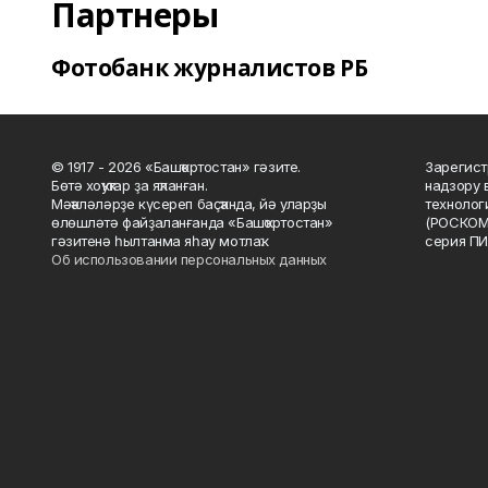
Партнеры
Фотобанк журналистов РБ
© 1917 - 2026 «Башҡортостан» гәзите.
Зарегист
Бөтә хоҡуҡтар ҙа яҡланған.
надзору 
Мәҡәләләрҙе күсереп баҫҡанда, йә уларҙы
технолог
өлөшләтә файҙаланғанда «Башҡортостан»
(РОСКОМ
гәзитенә һылтанма яһау мотлаҡ.
серия ПИ
Об использовании персональных данных