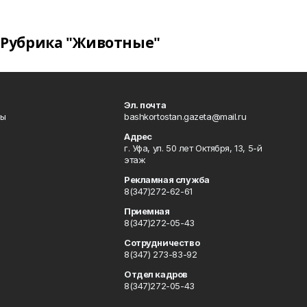
Рубрика "Животные"
Эл. почта
лы
bashkortostan.gazeta@mail.ru
Адрес
г. Уфа, ул. 50 лет Октября, 13, 5-й
этаж
Рекламная служба
8(347)272-62-61
Приемная
8(347)272-05-43
Сотрудничество
8(347) 273-83-92
Отдел кадров
8(347)272-05-43