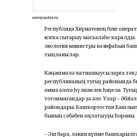
newsyandex.ru
Республика Хөкүмәтенең бөгөнгө опера
юҡҡа сығарыу мәсьәләһе ҡаралды.
экология министры вазифаһын ба
тыңланылар.
Кәңәшмәлә ҡатнашыусыларға тәҡди
республиканың туғыҙ районында бы
әммә әлегә һүлпәнлек һиҙелә. Туғы
тотонмағандар ҙа әле. Улар – Әбйәли
райондары. Башҡортостан Башлығы
бының сәбәбен аңлатыуҙы һораны.
– Эш бара, ләкин күпме башҡарылғ