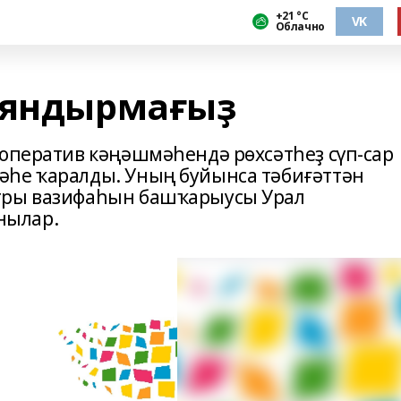
+21 °С
VK
Облачно
 яндырмағыҙ
 оператив кәңәшмәһендә рөхсәтһеҙ сүп-сар
әһе ҡаралды. Уның буйынса тәбиғәттән
тры вазифаһын башҡарыусы Урал
нылар.