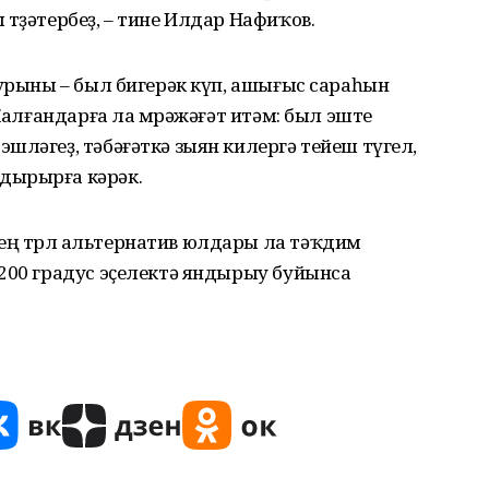
төҙәтербеҙ, – тине Илдар Нафиҡов.
 урыны – был бигерәк күп, ашығыс сараһын
 Ҡалғандарға ла мөрәжәғәт итәм: был эште
шләгеҙ, тәбәғәткә зыян килергә тейеш түгел,
дырырға кәрәк.
 төрлө альтернатив юлдары ла тәҡдим
1200 градус эҫелектә яндырыу буйынса