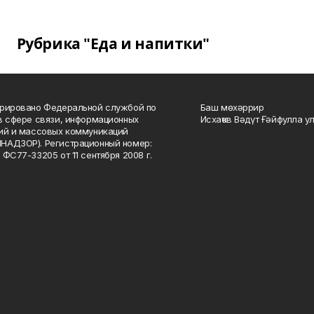
Рубрика "Еда и напитки"
рировано Федеральной службой по
Баш мөхәррир
в сфере связи, информационных
Исхаҡов Вәдүт Ғәйфулла у
ий и массовых коммуникаций
НАДЗОР). Регистрационный номер:
 ФС77-33205 от 11 сентября 2008 г.