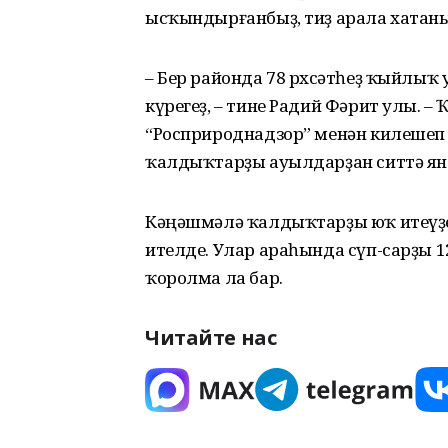
ысҡындырғанбыҙ, тиҙ арала хатаны 
– Бер районда 78 рөхсәтһеҙ ҡыйлыҡ
күрегеҙ, – тине Радий Фәрит улы. –
“Росприроднадзор” менән килешеп э
ҡалдыҡтарҙы ауылдарҙан ситтә ян
Кәңәшмәлә ҡалдыҡтарҙы юҡ итеүҙең
ителде. Улар араһында сүп-сарҙы 
ҡоролма ла бар.
Читайте нас