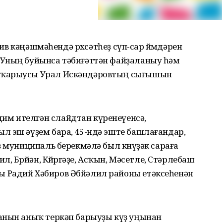
тив кәңәшмәһендә рөхсәтһеҙ сүп-сар өйөмдәрен
 Уның буйынса тәбиғәттән файҙаланыу һәм
шҡарыусы Урал Искәндәровтың сығышын
м ителгән слайдтан күренеүенсә,
л эш әүҙем бара, 45-ндә эште башлағандар,
ҙ муниципаль берекмәлә был көнүҙәк сараға
л, Бөрйән, Көйөргәҙе, Асҡын, Мәсетле, Стәрлебаш
 Радий Хәбиров Әбйәлил районы етәксеһенән
анын аныҡ теркәп барыуҙы күҙ уңынан