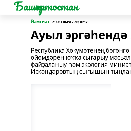
Башҡортостан
Йәмғиәт
21 ОКТЯБРЯ 2019, 08:17
Ауыл эргәһендә
Республика Хөкүмәтенең бөгөнгө
өйөмдәрен юҡҡа сығарыу мәсьәл
файҙаланыу һәм экология минис
Искәндәровтың сығышын тыңла