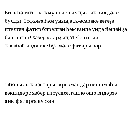
Бөгөн иһә тағы ла ҡыуаныслы яңылыҡ билдәле
булды: Софьяға һәм уның ата-әсәһенә вәғәҙә
ителгән фатир бирелгән һәм ғаилә унда йәшәй ҙа
башлаған! Хәҙер уларҙың Мебельный
ҡасабаһында ике бүлмәле фатиры бар.
“Яҡшылыҡ йәйғоры” ирекмәндәр ойошмаһы
вәкилдәре хәбәр итеүенсә, ғаилә ошо көндәрҙә
яңы фатирға күскән.