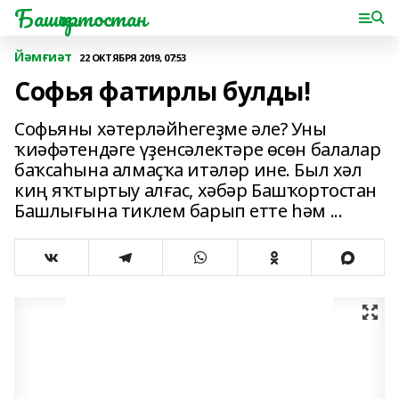
Башҡортостан
Йәмғиәт
22 ОКТЯБРЯ 2019, 07:53
Софья фатирлы булды!
Софьяны хәтерләйһегеҙме әле? Уны
ҡиәфәтендәге үҙенсәлектәре өсөн балалар
баҡсаһына алмаҫҡа итәләр ине. Был хәл
киң яҡтыртыу алғас, хәбәр Башҡортостан
Башлығына тиклем барып етте һәм ...