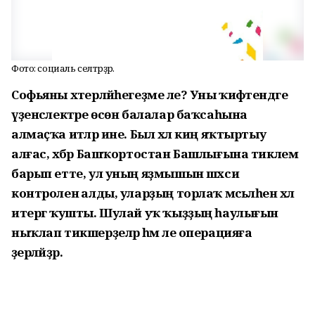
Фото: социаль селтәрҙәр.
Софьяны хәтерләйһегеҙме әле? Уны ҡиәфәтендәге
үҙенсәлектәре өсөн балалар баҡсаһына
алмаҫҡа итәләр ине. Был хәл киң яҡтыртыу
алғас, хәбәр Башҡортостан Башлығына тиклем
барып етте, ул уның яҙмышын шәхси
контроленә алды, уларҙың торлаҡ мәсьәләһен хәл
итергә ҡушты. Шулай уҡ ҡыҙҙың һаулығын
ныҡлап тикшерҙеләр һәм әле операцияға
әҙерләйҙәр.