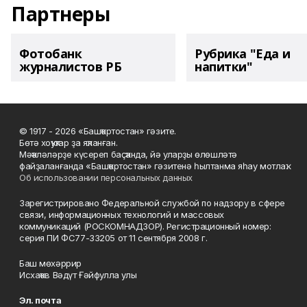
Партнеры
Фотобанк
Рубрика "Еда и
журналистов РБ
напитки"
© 1917 - 2026 «Башҡортостан» гәзите.
Бөтә хоҡуҡтар ҙа яҡланған.
Мәҡәләләрҙе күсереп баҫҡанда, йә уларҙы өлөшләтә
файҙаланғанда «Башҡортостан» гәзитенә һылтанма яһау мотлаҡ.
Об использовании персональных данных
Зарегистрировано Федеральной службой по надзору в сфере
связи, информационных технологий и массовых
коммуникаций (РОСКОМНАДЗОР). Регистрационный номер:
серия ПИ ФС77-33205 от 11 сентября 2008 г.
Баш мөхәррир
Исхаҡов Вәдүт Ғәйфулла улы
Эл. почта