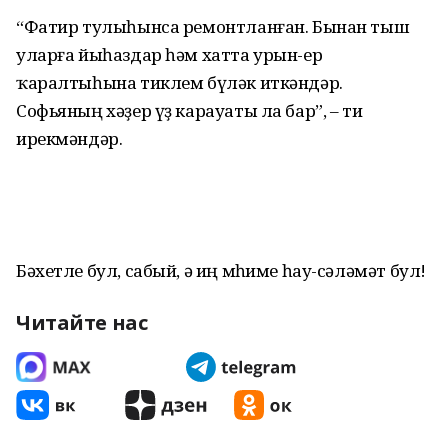
“Фатир тулыһынса ремонтланған. Бынан тыш
уларға йыһаздар һәм хатта урын-ер
ҡаралтыһына тиклем бүләк иткәндәр.
Софьяның хәҙер үҙ карауаты ла бар”, – ти
ирекмәндәр.
Бәхетле бул, сабый, ә иң мөһиме һау-сәләмәт бул!
Читайте нас