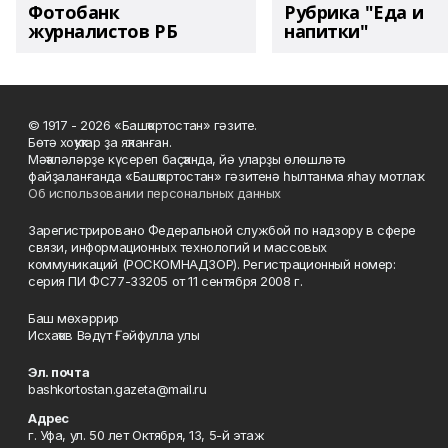
Фотобанк
Рубрика "Еда и
журналистов РБ
напитки"
© 1917 - 2026 «Башҡортостан» гәзите.
Бөтә хоҡуҡтар ҙа яҡланған.
Мәҡәләләрҙе күсереп баҫҡанда, йә уларҙы өлөшләтә
файҙаланғанда «Башҡортостан» гәзитенә һылтанма яһау мотлаҡ.
Об использовании персональных данных
Зарегистрировано Федеральной службой по надзору в сфере
связи, информационных технологий и массовых
коммуникаций (РОСКОМНАДЗОР). Регистрационный номер:
серия ПИ ФС77-33205 от 11 сентября 2008 г.
Баш мөхәррир
Исхаҡов Вәдүт Ғәйфулла улы
Эл. почта
bashkortostan.gazeta@mail.ru
Адрес
г. Уфа, ул. 50 лет Октября, 13, 5-й этаж