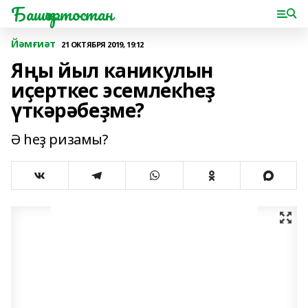
Башҡортостан
Йәмғиәт
21 ОКТЯБРЯ 2019, 19:12
Яңы йыл каникулын
иҫерткес эсемлекһеҙ
үткәрәбеҙме?
Ә һеҙ ризамы?