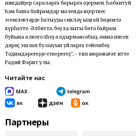
ниндәйҙер сараларға барырға әҙермен. Һабантуй
һәм башҡа байрамдар мәлендә иҫерткес
эсемлектәрҙе һатыуҙы сикләү ыңғай һөҙөмтә
күрһәтте. Әлбиттә, беҙ халыҡты бөтә байрам
буйына алкоголһеҙ ҡалдырмаясаҡбыҙ, әммә нисек
дөрөҫ эшләп булыуын уйларға тейешбеҙ.
Тәҡдимдәрегеҙҙе еткерегеҙ", – тип мөрәжәғәт итте
Радий Фәрит улы.
Читайте нас
Партнеры