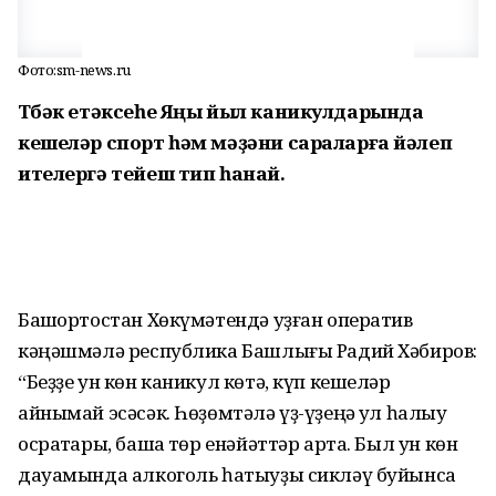
Фото:sm-news.ru
Төбәк етәксеһе Яңы йыл каникулдарында
кешеләр спорт һәм мәҙәни сараларға йәлеп
ителергә тейеш тип һанай.
Башҡортостан Хөкүмәтендә уҙған оператив
кәңәшмәлә республика Башлығы Радий Хәбиров:
“Беҙҙе ун көн каникул көтә, күп кешеләр
айнымай эсәсәк. Һөҙөмтәлә үҙ-үҙеңә ҡул һалыу
осраҡтары, башҡа төр енәйәттәр арта. Был ун көн
дауамында алкоголь һатыуҙы сикләү буйынса