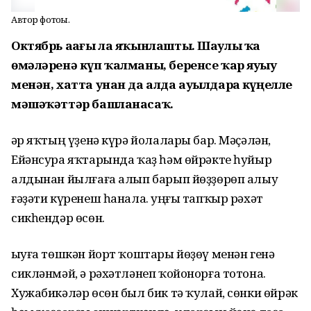
Автор фотоһы.
Октябрь аҙағы ла яҡынлашты. Шаулы ҡаҙ
өмәләренә күп ҡалманы, беренсе ҡар яуыу
менән, хатта унан да алда ауылдарҙа күңелле
мәшәҡәттәр башланасаҡ.
Һәр яҡтың үҙенә күрә йолалары бар. Мәҫәлән,
Ейәнсура яҡтарында ҡаҙ һәм өйрәкте һуйыр
алдынан йылғаға алып барып йөҙҙөрөп алыу
ғәҙәти күренеш һанала. Һуңғы тапҡыр рәхәт
сикһендәр өсөн.
Һыуға төшкән йорт ҡоштары йөҙөү менән генә
сикләнмәй, ә рәхәтләнеп ҡойонорға тотона.
Хужабикәләр өсөн был бик тә ҡулай, сөнки өйрәк