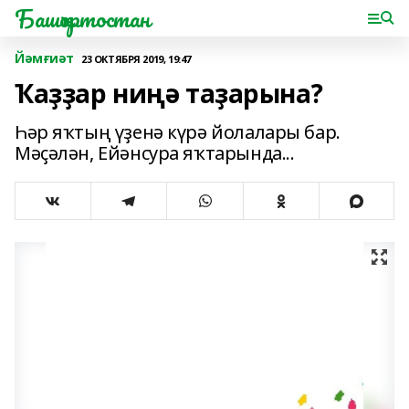
Башҡортостан
Йәмғиәт
23 ОКТЯБРЯ 2019, 19:47
Ҡаҙҙар ниңә таҙарына?
Һәр яҡтың үҙенә күрә йолалары бар.
Мәҫәлән, Ейәнсура яҡтарында...