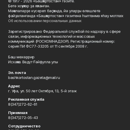
© 1917 - 2026 «Башҡортостан» гәзите.
Бөтә хоҡуҡтар ҙа яҡланған.
Мәҡәләләрҙе күсереп баҫҡанда, йә уларҙы өлөшләтә
файҙаланғанда «Башҡортостан» гәзитенә һылтанма яһау мотлаҡ.
Об использовании персональных данных
Зарегистрировано Федеральной службой по надзору в сфере
связи, информационных технологий и массовых
коммуникаций (РОСКОМНАДЗОР). Регистрационный номер:
серия ПИ ФС77-33205 от 11 сентября 2008 г.
Баш мөхәррир
Исхаҡов Вәдүт Ғәйфулла улы
Эл. почта
bashkortostan.gazeta@mail.ru
Адрес
г. Уфа, ул. 50 лет Октября, 13, 5-й этаж
Рекламная служба
8(347)272-62-61
Приемная
8(347)272-05-43
Сотрудничество