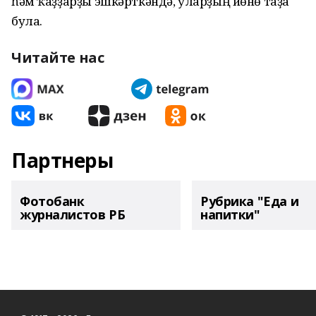
һәм ҡаҙҙарҙы эшкәрткәндә, уларҙың йөнө таҙа
була.
Читайте нас
Партнеры
Фотобанк
Рубрика "Еда и
журналистов РБ
напитки"