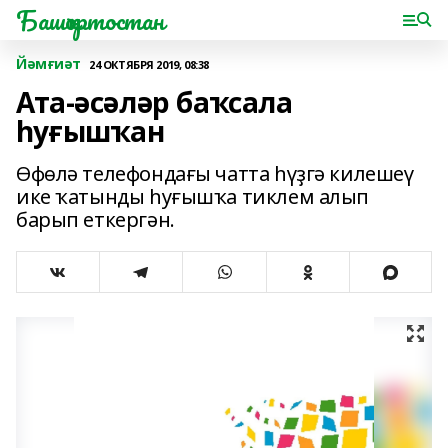
Башҡортостан
Йәмғиәт
24 ОКТЯБРЯ 2019, 08:38
Ата-әсәләр баҡсала
һуғышҡан
Өфөлә телефондағы чатта һүҙгә килешеү
ике ҡатынды һуғышҡа тиклем алып
барып еткергән.