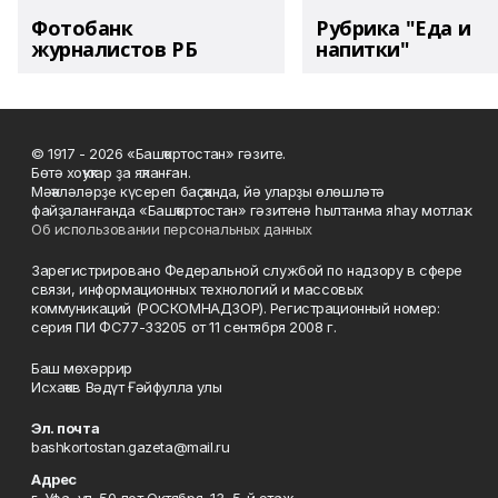
Фотобанк
Рубрика "Еда и
журналистов РБ
напитки"
© 1917 - 2026 «Башҡортостан» гәзите.
Бөтә хоҡуҡтар ҙа яҡланған.
Мәҡәләләрҙе күсереп баҫҡанда, йә уларҙы өлөшләтә
файҙаланғанда «Башҡортостан» гәзитенә һылтанма яһау мотлаҡ.
Об использовании персональных данных
Зарегистрировано Федеральной службой по надзору в сфере
связи, информационных технологий и массовых
коммуникаций (РОСКОМНАДЗОР). Регистрационный номер:
серия ПИ ФС77-33205 от 11 сентября 2008 г.
Баш мөхәррир
Исхаҡов Вәдүт Ғәйфулла улы
Эл. почта
bashkortostan.gazeta@mail.ru
Адрес