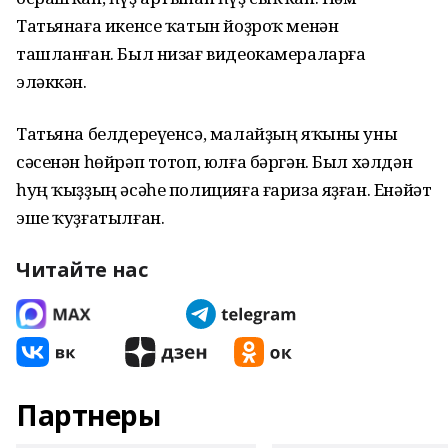
Татьянаға икенсе ҡатын йоҙроҡ менән
ташланған. Был низағ видеокамераларға
эләккән.
Татьяна белдереүенсә, малайҙың яҡыны уны
сәсенән һөйрәп тотоп, юлға бәргән. Был хәлдән
һуң ҡыҙҙың әсәһе полицияға ғариза яҙған. Енәйәт
эше ҡуҙғатылған.
Читайте нас
Партнеры