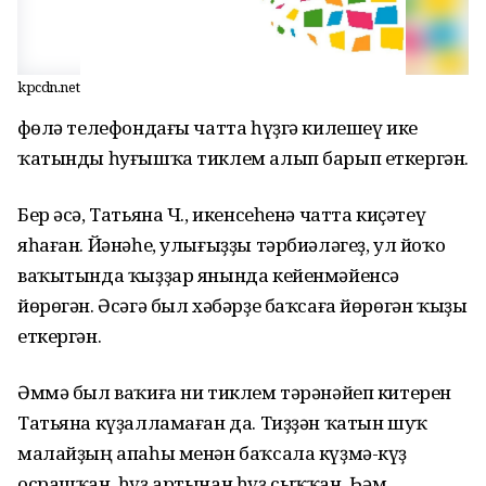
kpcdn.net
Өфөлә телефондағы чатта һүҙгә килешеү ике
ҡатынды һуғышҡа тиклем алып барып еткергән.
Бер әсә, Татьяна Ч., икенсеһенә чатта киҫәтеү
яһаған. Йәнәһе, улығыҙҙы тәрбиәләгеҙ, ул йоҡо
ваҡытында ҡыҙҙар янында кейенмәйенсә
йөрөгән. Әсәгә был хәбәрҙе баҡсаға йөрөгән ҡыҙы
еткергән.
Әммә был ваҡиға ни тиклем тәрәнәйеп китерен
Татьяна күҙалламаған да. Тиҙҙән ҡатын шуҡ
малайҙың апаһы менән баҡсала күҙмә-күҙ
осрашҡан, һүҙ артынан һүҙ сыҡҡан. Һәм